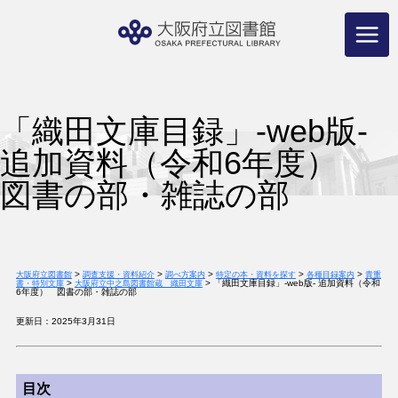
コ
ン
テ
ン
ツ
へ
ス
キ
ッ
プ
「織田文庫目録」-web版-
追加資料（令和6年度）
図書の部・雑誌の部
>
>
>
>
>
大阪府立図書館
調査支援・資料紹介
調べ方案内
特定の本・資料を探す
各種目録案内
貴重
>
>
「織田文庫目録」-web版- 追加資料（令和
書・特別文庫
大阪府立中之島図書館蔵 織田文庫
6年度） 図書の部・雑誌の部
更新日：2025年3月31日
目次