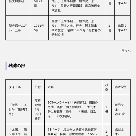
新夫婦善哉
5月21
哉」、上司小剱作「鱧の皮」よ
冊
庫-746
日
り） 監督／豊田四郎 東京映画株
式会社
原作／上司小剱（『鱧の皮』よ
新夫婦ぜんざ
1971年
り） 脚本／土井行夫 脚本演出／
1
織田文
い 三幕
5月
岡本愛彦 昭和46年５月「松竹春の
冊
庫-747
特別公演」
目次へ
雑誌の部
枚
タイトル
日付
内容
請求記号
数
昭和
105ー140ページ「夫婦善哉」織田作
「海風」 ４
15年
織田文
之助 奥付「同人住所録」 近刊予
1
月号（第6年1
4月
庫-
告に短篇集「俗臭」 ＊表紙、目次
冊
号）
29日
雑-12②
等 一部欠損あり
発行
「太陽」 第
23ページ：織田作之助賞小説懸賞募
織田文
1
２巻１号 新
集規定 特輯・浮世絵絵巻 ＊55ペ
庫-