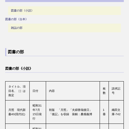
図書の部《小説》
図書の部《台本》
雑誌の部
図書の部
図書の部《小説》
タイトル、項
枚
請求記
目名、［］は
日付
内容
数
号
推定
昭和31
月照 現代新
年7月
初版 「月照」「夫婦善哉後日」
1
織田文
書40(現代社)
15日発
「後記」を収録 装幀：桑畑義博
冊
庫-742
行
昭和31