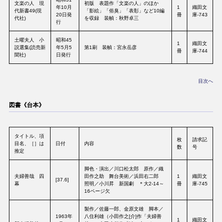
文楽の人 現
初版 表題作「文楽の人」のほか
年10月
1
織田文
代新書49(現
「影絵」「俗臭」「表彰」など10編
20日発
冊
庫-743
代社)
を収録 装幀：秋野卓三
行
土曜夫人 小
昭和45
1
織田文
説選集(読売新
年5月5
第1刷 装幀：宮永岳彦
冊
庫-744
聞社)
日発行
目次へ
図書《台本》
タイトル、項
枚
請求記
目名、［］は
日付
内容
数
号
推定
脚色・演出／川口松太郎 原作／織
夫婦善哉 四
田作之助 舞台美術／浜田右二郎
1
織田文
[37.6]
幕
照明／小川昇 新国劇 ＊大2-14～
冊
庫-745
16ページ欠
製作／佐藤一郎、金原文雄 脚本／
1963年
八住利雄（小田作之[介]作「夫婦善
1
織田文