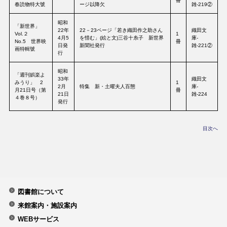
冊
春読物特大號
ージ以降欠
雑-219②
昭和
「新世界」
22年
22－23ページ「若き織田作之助さん
織田文
Vol.２
1
4月5
を惜む」(絵と文)三谷十糸子 新世界
庫-
No.5 世界映
冊
日発
新聞社発行
雑-221②
画特輯號
行
昭和
「週刊娯楽よ
33年
織田文
みうり」 2
1
2月
特集 新・土曜夫人百態
庫-
月21日号（第
冊
21日
雑-224
４巻８号）
発行
目次へ
図書館について
来館案内・施設案内
WEBサービス