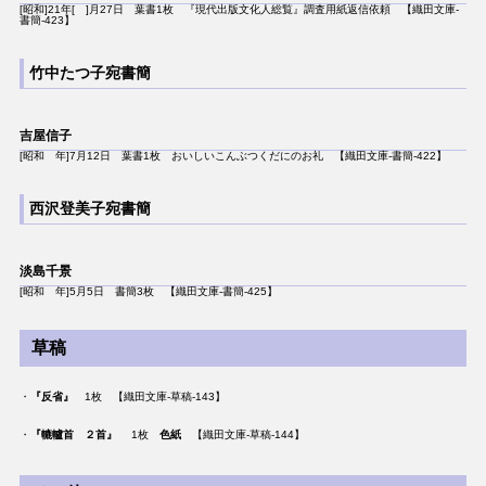
[昭和]21年[ ]月27日 葉書1枚 『現代出版文化人総覧』調査用紙返信依頼 【織田文庫-
書簡-423】
竹中たつ子宛書簡
吉屋信子
[昭和 年]7月12日 葉書1枚 おいしいこんぶつくだにのお礼 【織田文庫-書簡-422】
西沢登美子宛書簡
淡島千景
[昭和 年]5月5日 書簡3枚 【織田文庫-書簡-425】
草稿
・
『反省』
1枚 【織田文庫-草稿-143】
・
『轆轤首 ２首』
1枚
色紙
【織田文庫-草稿-144】