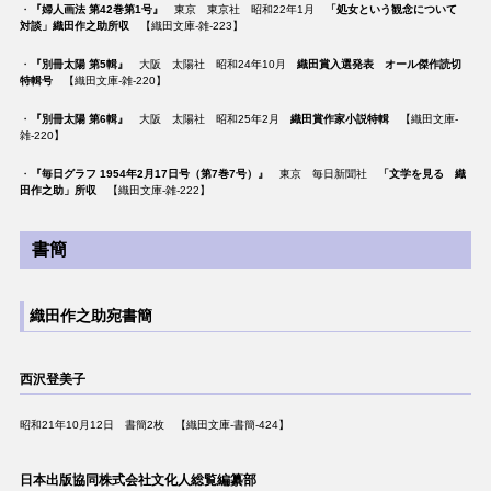
・
『婦人画法 第42巻第1号』
東京 東京社 昭和22年1月
「処女という観念について
対談」織田作之助所収
【織田文庫-雑-223】
・
『別冊太陽 第5輯』
大阪 太陽社 昭和24年10月
織田賞入選発表 オール傑作読切
特輯号
【織田文庫-雑-220】
・
『別冊太陽 第6輯』
大阪 太陽社 昭和25年2月
織田賞作家小説特輯
【織田文庫-
雑-220】
・
『毎日グラフ 1954年2月17日号（第7巻7号）』
東京 毎日新聞社
「文学を見る 織
田作之助」所収
【織田文庫-雑-222】
書簡
織田作之助宛書簡
西沢登美子
昭和21年10月12日 書簡2枚 【織田文庫-書簡-424】
日本出版協同株式会社文化人総覧編纂部