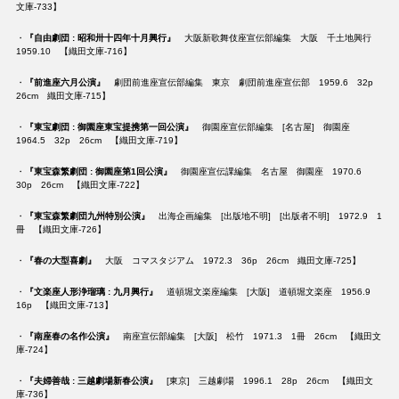
文庫-733】
・
『自由劇団 : 昭和卅十四年十月興行』
大阪新歌舞伎座宣伝部編集 大阪 千土地興行
1959.10 【織田文庫-716】
・
『前進座六月公演』
劇団前進座宣伝部編集 東京 劇団前進座宣伝部 1959.6 32p
26cm 織田文庫-715】
・
『東宝劇団 : 御園座東宝提携第一回公演』
御園座宣伝部編集 [名古屋] 御園座
1964.5 32p 26cm 【織田文庫-719】
・
『東宝森繁劇団 : 御園座第1回公演』
御園座宣伝課編集 名古屋 御園座 1970.6
30p 26cm 【織田文庫-722】
・
『東宝森繁劇団九州特別公演』
出海企画編集 [出版地不明] [出版者不明] 1972.9 1
冊 【織田文庫-726】
・
『春の大型喜劇』
大阪 コマスタジアム 1972.3 36p 26cm 織田文庫-725】
・
『文楽座人形浄瑠璃 : 九月興行』
道頓堀文楽座編集 [大阪] 道頓堀文楽座 1956.9
16p 【織田文庫-713】
・
『南座春の名作公演』
南座宣伝部編集 [大阪] 松竹 1971.3 1冊 26cm 【織田文
庫-724】
・
『夫婦善哉 : 三越劇場新春公演』
[東京] 三越劇場 1996.1 28p 26cm 【織田文
庫-736】