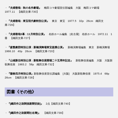
・
『夫婦善哉 : 秋の名作劇場』
梅田コマ劇場宣伝部編集 大阪 梅田コマ劇場
1977.11 【織田文庫-730】
・
『夫婦善哉 : 東宝現代劇特別公演』
東京 東宝 1977.5 32p 26cm 織田文
庫-729】
・
『夫婦善哉3幕 : 11月特別公演』
名鉄ホール編集 [名古屋] 名鉄ホール 1972.11 1
冊 【織田文庫-727】
・
『森繁劇団特別公演 : 新橋演舞場東宝提携公演』
新橋演舞場編集 東京 新橋演舞場
1966.10 40p 26cm 【織田文庫-720】
・
『山城新伍特別公演 : 新歌舞伎座開場二十五周年記念』
新歌舞伎座編集 大阪 大阪新
歌舞伎座 1983.2 58p 織田文庫-732】
・
『陽春四月特別公演』
新歌舞伎座宣伝課編集 [大阪] 大阪新歌舞伎座 1975.4 68p
26cm 【織田文庫-728】
図書《その他》
・
『[織田作之助関係新聞切抜]』
2点【織田文庫-740】
・
『[織田作之助新聞社名簿]』
【織田文庫-739】