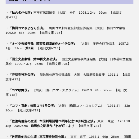
・
『秋の名作公演』
南座宣伝部編集 [大阪] 松竹 1968.1 24p 26cm 【織田文
庫-721】
・
『梅田コマさよなら公演』
梅田コマ劇場宣伝部宣伝課編集 [大阪] 梅田コマ劇場
1992.9 58p 29cm 【織田文庫-735】
・
『オペラ夫婦善哉 : 関西歌劇団創作オペラ公演』
[大阪] 産経会館宣伝課 1957.3
1冊 31cm
第3回
【織田文庫-714】
・
『国立文楽劇場 : 第36回文楽公演』
国立文楽劇場事業課編集 [大阪] 日本芸術文化振
興会 1990.7 37p 26cm 【織田文庫-734】
・
『寿初春特別公演』
新歌舞伎座宣伝部編集 大阪 大阪新歌舞伎座 1971.1 【織田
文庫-723】
・
『コマ歌舞伎』
[大阪] [梅田コマ・スタジアム] 1962.3 44p 26cm 【織田文
庫-718】
・
『コマ・喜劇 : 梅田コマ5月公演』
[大阪] [梅田コマ・スタジアム] 〔1961.4〕 32p
26cm 【織田文庫-717】
・
『佐渡島他吉の生涯 : 帝国劇場開場70周年記念10月特別公演』
東京 東宝 1981.10
48p 24×26cm
織田作之助原作「わが町」より
【織田文庫-731】
・
『佐渡島他吉の生涯 : 東宝新春特別公演』
東京 東宝 1985.1 60p 26cm 【織田