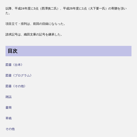
以降、平成24年度に3点（西澤慎二氏）、平成26年度に1点（大下要一氏）の寄贈を頂い
た。
項目立て・排列は、前回の目録にならった。
請求記号は、織田文庫の記号を継承した。
目次
図書《台本》
図書《プログラム》
図書《その他》
雑誌
書簡
草稿
その他