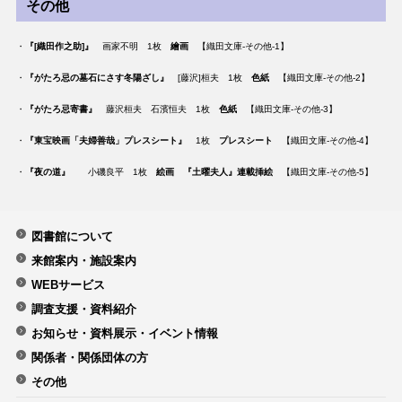
その他
・
『[織田作之助]』
画家不明 1枚
繪画
【織田文庫-その他-1】
・
『がたろ忌の墓石にさす冬陽ざし』
[藤沢]桓夫 1枚
色紙
【織田文庫-その他-2】
・
『がたろ忌寄書』
藤沢桓夫 石濱恒夫 1枚
色紙
【織田文庫-その他-3】
・
『東宝映画「夫婦善哉」プレスシート』
1枚
プレスシート
【織田文庫-その他-4】
・
『夜の道』
小磯良平 1枚
絵画 『土曜夫人』連載挿絵
【織田文庫-その他-5】
図書館について
来館案内・施設案内
WEBサービス
調査支援・資料紹介
お知らせ・資料展示・イベント情報
関係者・関係団体の方
その他