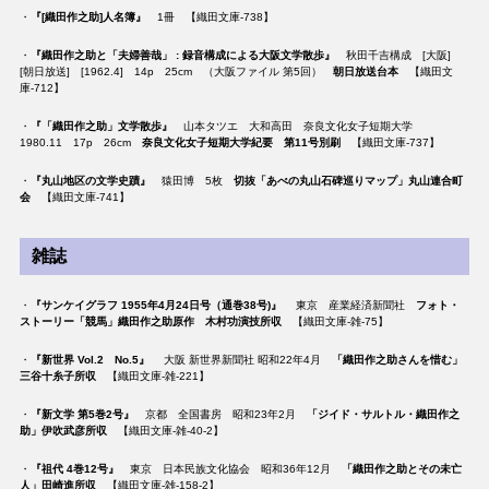
・
『[織田作之助]人名簿』
1冊 【織田文庫-738】
・
『織田作之助と「夫婦善哉」 : 録音構成による大阪文学散歩』
秋田千吉構成 [大阪]
[朝日放送] [1962.4] 14p 25cm （大阪ファイル 第5回）
朝日放送台本
【織田文
庫-712】
・
『「織田作之助」文学散歩』
山本タツエ 大和高田 奈良文化女子短期大学
1980.11 17p 26cm
奈良文化女子短期大学紀要 第11号別刷
【織田文庫-737】
・
『丸山地区の文学史蹟』
猿田博 5枚
切抜「あべの丸山石碑巡りマップ」丸山連合町
会
【織田文庫-741】
雑誌
・
『サンケイグラフ 1955年4月24日号（通巻38号)』
東京 産業経済新聞社
フォト・
ストーリー「競馬」織田作之助原作 木村功演技所収
【織田文庫-雑-75】
・
『新世界 Vol.2 No.5』
大阪 新世界新聞社 昭和22年4月
「織田作之助さんを惜む」
三谷十糸子所収
【織田文庫-雑-221】
・
『新文学 第5巻2号』
京都 全国書房 昭和23年2月
「ジイド・サルトル・織田作之
助」伊吹武彦所収
【織田文庫-雑-40-2】
・
『祖代 4巻12号』
東京 日本民族文化協会 昭和36年12月
「織田作之助とその未亡
人」田崎進所収
【織田文庫-雑-158-2】