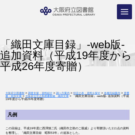
コ
ン
テ
ン
ツ
へ
ス
キ
ッ
プ
「織田文庫目録」-web版-
追加資料（平成19年度から
平成26年度寄贈）
>
>
>
>
>
大阪府立図書館
調査支援・資料紹介
調べ方案内
特定の本・資料を探す
各種目録案内
貴重
>
>
「織田文庫目録」-web版- 追加資料（平成
書・特別文庫
大阪府立中之島図書館蔵 織田文庫
19年度から平成26年度寄贈）
凡例
この目録は、平成19年度に西澤慎二氏（織田作之助のご親戚）より寄贈頂いた111点の資料
を整理し、「織田文庫目録 昭和53年」の追加とした。