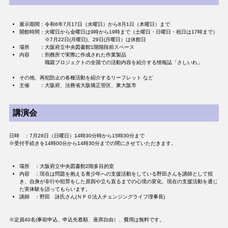
展示期間：令和6年7月17日（水曜日）から8月1日（木曜日）まで
開館時間：火曜日から金曜日は9時から19時まで（土曜日・日曜日・祝日は17時まで）
​ ※7月22日(月曜日)、29日(月曜日）は休館日
場所 ：大阪府立中央図書館1階階段前スペース
内容 ：刑務所で実際に作成された作業製品
​ 職親プロジェクトの全国での活動内容を紹介する情報誌「さしいれ」
​
その他、再犯防止の各種活動を紹介するリーフレット など
主催 ：大阪府、法務省大阪矯正管区、東大阪市
講演会
日時 ：7月28日（日曜日）14時30分時から15時30分まで
※受付手続きを14時00分から14時30分までの間にさせていただきます。
場所 ：大阪府立中央図書館2階多目的室
内容 ：現在は問題を抱える青少年への支援活動をしている野田さんを講師として招
き、自身が非行や犯罪をした原因や立ち直るまでの心境の変化、現在の支援活動を通じ
た実体験を語ってもらいます。
講師 ：野田 詠氏さん(ＮＰＯ法人チェンジングライフ理事長)
※定員40名(事前申込、申込先着順、座席自由）、費用は無料です。