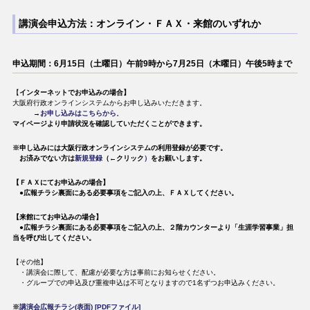
講演会申込方法：オンライン・ＦＡＸ・来館のいずれか
申込期間：6月15日（土曜日）午前9時から7月25日（木曜日）午後5時まで
【
インターネットでお申込みの場合】
大阪府行政オンラインシステムからお申し込みいただきます。
​ →
お申し込みはこちらから
。
マイページより申請状況を確認していただくことができます。
※
申し込みには大阪行政オンラインシステムの利用登録が必要です。
お済みでない方は
新規登録
（←クリック
）
をお願いします。
【ＦＡＸにてお申込みの場合】
​ ●広報チラシ裏面にある必要事項をご記入の上、ＦＡＸしてください。
【来館にてお申込みの場合】
​ ●広報チラシ裏面にある必要事項をご記入の上、２階カウンターより「生涯学習事業」担
当を呼び出してください。
【その他】
​ ・講演会に際して、配慮が必要な方は事前にお知らせください。
​ ・グループでの申込及び重複申込は不可となりますので1名ずつお申込みください。
※
講演会広報チラシ(表面) [PDFファイル]