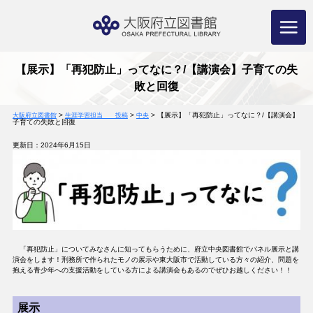
コ
ン
テ
ン
ツ
へ
ス
キ
ッ
プ
【展示】「再犯防止」ってなに？/【講演会】子育ての失
敗と回復
>
>
>
【展示】「再犯防止」ってなに？/【講演会】
大阪府立図書館
生涯学習担当 投稿
中央
子育ての失敗と回復
更新日：2024年6月15日
「再犯防止」についてみなさんに知ってもらうために、府立中央図書館でパネル展示と講
演会をします！刑務所で作られたモノの展示や東大阪市で活動している方々の紹介、問題を
抱える青少年への支援活動をしている方による講演会もあるのでぜひお越しください！！
展示