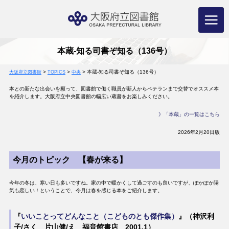
コ
ン
テ
ン
ツ
へ
ス
キ
ッ
プ
本蔵-知る司書ぞ知る（136号）
>
>
>
本蔵-知る司書ぞ知る（136号）
大阪府立図書館
TOPICS
中央
本との新たな出会いを願って、図書館で働く職員が新人からベテランまで交替でオススメ本
を紹介します。大阪府立中央図書館の幅広い蔵書をお楽しみください。
》「本蔵」の一覧はこちら
2026年2月20日版
今月のトピック 【春が来る】
今年の冬は、寒い日も多いですね。家の中で暖かくして過ごすのも良いですが、ぽかぽか陽
気も恋しい！ということで、今月は春を感じる本をご紹介します。
『
いいことってどんなこと（こどものとも傑作集）
』（神沢利
子/さく 片山健/え 福音館書店 2001.1）