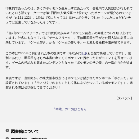
印象的であったのは、多くのポケモンを生み出すにあたって、会社内で人気投票が行われて
いたという話です。文中では第1回目の人気投票で上位になったポケモンが紹介されていま
すが（p.121-122）、1位は（私にとっては）意外なポケモンでした（ちなみにまだピカチ
ュウは誕生していなかったそうです）。
「第2部ゲームフリーク」では田尻氏の歩みや「ポケモン前夜」の同社について取り上げて
います。社名にもなっている「ゲームフリーク」、実は田尻氏が手がけた同人誌の名前に由
来しています。「ゲーム好き」から「ゲームの作り手」へと変わる過程を追体験できます。
この本は2000年に刊行された本の復刊です（ちなみに
旧版
も当館で所蔵しています）。復
刊にあたり、田尻氏をはじめ本書に出てくるポケモンに携わった方がコメントを寄せていま
す。ゲームの枠組みを超えたコンテンツとなった「ポケモンのその後」の一端がうかがえま
す。
余談ですが、当館向かいの東大阪市役所にはポケモンが描かれたマンホール「ポケふた」が
設置されています（「モノづくりのまち」らしく体にネジがついているポケモンです）。来
館される際はぜひ探してみてください！
【スペラン】
「本蔵」の一覧はこちら
図書館について