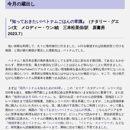
今月の蔵出し
『
知っておきたい!ベトナムごはんの常識
』（ナタリー・グエ
ン/文 メロディー・ウン/絵 三本松里佳/訳 原書房
2023.7）
短い休暇を利用して、久々に海外旅行に行きました。LCCを駆使すれば比較的安く行ける
南国、と我が家の奥様が選出した渡航先は…ベトナムでした。
ベトナム！各日本企業の海外進出先としても近年上位に顔を出す親日国。であるにもかか
わらず、歴史や文化、風土や政治など詳しいことはほとんど知らないことに気付きました。
奥様が見るYouTubeのリアルタイムに近い現地動画を盗み見ながら便利な世の中になったも
のだと感心しつつ、体系的な情報を知るにはやはりなんだか物足りない。そこで、付け焼刃
ながら当館のベトナム関連本を複数つまみ読みしたのでした。
まずは『
現代ベトナムを知るための63章
』。この「エリア・スタディーズ」シリーズは
200巻を超え、複数の専門家による各章記述は世界各地のいまを知るのに最適です。また定
番の『
地球の歩き方 D21 ベトナム
』も、流行のお店・ホテルから治安情報、現地語ミニフ
レーズ紹介まで流石の情報量。当館もシリーズの一部を所蔵していますが、これは現地持参
用に購入いただいた方がいいかな…笑。購入前の下見用にでもご利用ください。そして最も
面白かったのが、掲題の『
知っておきたい!ベトナムごはんの常識
』。こちらもアジアを中
心に世界各地の料理を紹介するシリーズですが、ビジュアルで読みやすく、歴史的背景など
が簡潔に記述され、ベトナムの豊饒な食文化を窺い知ることができる良書でした。他にも
『
地域学者と歩くベトナム
』や『
ハノイの熱い日々
』、『
ベトナム・ストーリーズ
』などな
ど、研究書から読物風現地レポートまで、興味に任せて幅広く予習できました。