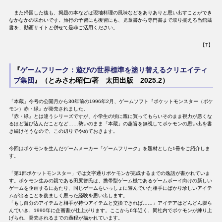
また帰国した後も、掲題の本などは現地料理の風味などをありありと思い出すことができ
なかなかの味わいです。旅行の予習にも復習にも、児童書から専門書まで取り揃える当館蔵
書を、動画サイトと併せて是非ご活用ください。
【T】
『
ゲームフリーク：遊びの世界標準を塗り替えるクリエイティ
ブ集団
』（とみさわ昭仁/著 太田出版 2025.2）
「本蔵」今号の公開月から30年前の1996年2月、ゲームソフト『ポケットモンスター（ポケ
モン）赤・緑』が発売されました。
『赤・緑』とは違うシリーズですが、小学生の頃に親に買ってもらいそのまま視力が悪くな
るほど遊び込んだことなど……勢いのまま「本蔵」の趣旨を無視してポケモンの思い出を書
き続けそうなので、この辺りでやめておきます。
今回はポケモンを生んだゲームメーカー「ゲームフリーク」を題材とした1冊をご紹介しま
す。
「第1部ポケットモンスター」では文字通りポケモンが完成するまでの逸話が書かれていま
す。ポケモン生みの親である田尻智氏は、携帯型ゲーム機であるゲームボーイ向けの新しい
ゲームを企画するにあたり、同じゲームをいっしょに遊んでいた相手にばかり珍しいアイテ
ムが出ることを羨ましく思った経験を思い出します。
「もし自分のアイテムと相手が持つアイテムと交換できれば……」アイデアはどんどん膨ら
んでいき、1990年に企画書が仕上がります。ここから6年近く、同社内でポケモンが練り上
げられ、発売されるまでの過程が描かれています。