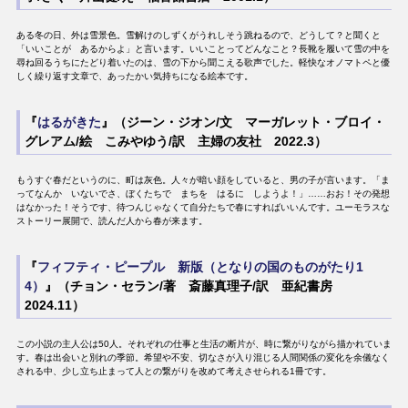
ある冬の日、外は雪景色。雪解けのしずくがうれしそう跳ねるので、どうして？と聞くと
「いいことが あるからよ」と言います。いいことってどんなこと？長靴を履いて雪の中を
尋ね回るうちにたどり着いたのは、雪の下から聞こえる歌声でした。軽快なオノマトペと優
しく繰り返す文章で、あったかい気持ちになる絵本です。
『
はるがきた
』（ジーン・ジオン/文 マーガレット・ブロイ・
グレアム/絵 こみやゆう/訳 主婦の友社 2022.3）
もうすぐ春だというのに、町は灰色。人々が暗い顔をしていると、男の子が言います。「ま
ってなんか いないでさ、ぼくたちで まちを はるに しようよ！」……おお！その発想
はなかった！そうです、待つんじゃなくて自分たちで春にすればいいんです。ユーモラスな
ストーリー展開で、読んだ人から春が来ます。
『
フィフティ・ピープル 新版（となりの国のものがたり1
4）
』（チョン・セラン/著 斎藤真理子/訳 亜紀書房
2024.11）
この小説の主人公は50人。それぞれの仕事と生活の断片が、時に繋がりながら描かれていま
す。春は出会いと別れの季節。希望や不安、切なさが入り混じる人間関係の変化を余儀なく
される中、少し立ち止まって人との繋がりを改めて考えさせられる1冊です。