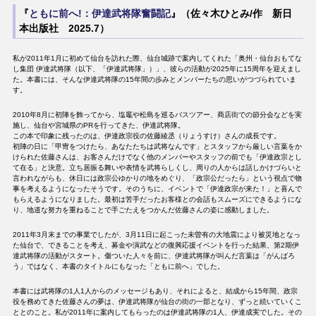
『
ともに前へ!：伊達武将隊奮闘記
』（佐々木ひとみ/作 新日
本出版社 2025.7）
私が2011年1月に初めて仙台を訪れた際、仙台城跡で案内してくれた「奥州・仙台おもてな
し集団 伊達武将隊（以下、「伊達武将隊」）」、彼らの活動が2025年に15周年を迎えまし
た。本書には、そんな伊達武将隊の15年間の歩みとメンバーたちの思いがつづられていま
す。
2010年8月に初陣を飾ってから、塩竈や松島を巡るバスツアー、商店街での節分会などを実
施し、仙台や宮城県のPRを行ってきた、伊達武将隊。
この本で印象に残ったのは、伊達政宗役の佐藤綾丞（りょうすけ）さんの成長です。
初陣の日に「甲冑をつけたら、あなたたちは武将なんです」とスタッフから厳しい言葉をか
けられた佐藤さんは、お客さんだけでなく他のメンバーやスタッフの前でも「伊達政宗とし
て在る」と決意。立ち居振る舞いや表情を武将らしくし、周りの人からは話しかけづらいと
言われながらも、休日には政宗公ゆかりの地をめぐり、「政宗公だったら」という視点で物
事を考えるようになったそうです。そのうちに、イベントで「伊達政宗が来た！」と喜んで
もらえるようになりました。最初は苦手だったお客様との会話もスムーズにできるようにな
り、地道な努力を重ねることで手ごたえをつかんだ佐藤さんの姿に感動しました。
2011年3月末までの事業でしたが、3月11日に起こった未曽有の大地震により被災地となっ
た仙台で、できることを考え、募金や演武などの復興応援イベントを行った結果、第2期伊
達武将隊の活動がスタート。傷ついた人々を前に、伊達武将隊が叫んだ言葉は「がんばろ
う」ではなく、本書のタイトルにもなった「ともに前へ」でした。
本書には武将隊の1人1人からのメッセージもあり、それによると、結成から15年間、政宗
役を務めてきた佐藤さんの夢は、伊達武将隊が仙台の街の一部となり、ずっと続いていくこ
ととのこと。私が2011年に案内してもらったのは伊達武将隊の1人、伊達成実でした。その