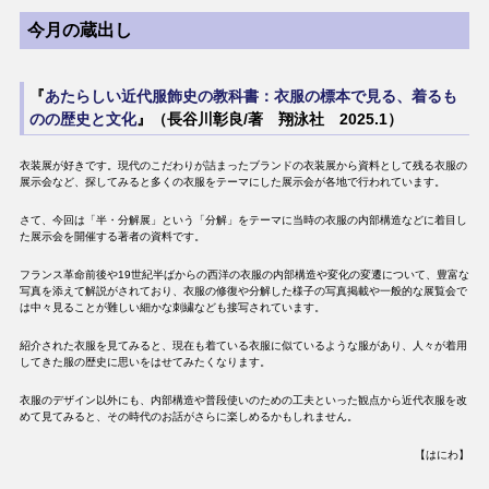
今月の蔵出し
『
あたらしい近代服飾史の教科書：衣服の標本で見る、着るも
のの歴史と文化
』（長谷川彰良/著 翔泳社 2025.1）
衣装展が好きです。現代のこだわりが詰まったブランドの衣装展から資料として残る衣服の
展示会など、探してみると多くの衣服をテーマにした展示会が各地で行われています。
さて、今回は「半・分解展」という「分解」をテーマに当時の衣服の内部構造などに着目し
た展示会を開催する著者の資料です。
フランス革命前後や19世紀半ばからの西洋の衣服の内部構造や変化の変遷について、豊富な
写真を添えて解説がされており、衣服の修復や分解した様子の写真掲載や一般的な展覧会で
は中々見ることが難しい細かな刺繍なども接写されています。
紹介された衣服を見てみると、現在も着ている衣服に似ているような服があり、人々が着用
してきた服の歴史に思いをはせてみたくなります。
衣服のデザイン以外にも、内部構造や普段使いのための工夫といった観点から近代衣服を改
めて見てみると、その時代のお話がさらに楽しめるかもしれません。
【はにわ】