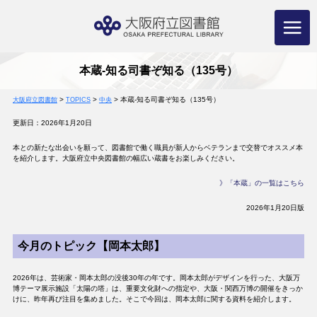
コ
ン
テ
ン
ツ
へ
ス
キ
ッ
プ
本蔵-知る司書ぞ知る（135号）
>
>
>
本蔵-知る司書ぞ知る（135号）
大阪府立図書館
TOPICS
中央
更新日：2026年1月20日
本との新たな出会いを願って、図書館で働く職員が新人からベテランまで交替でオススメ本
を紹介します。大阪府立中央図書館の幅広い蔵書をお楽しみください。
》「本蔵」の一覧はこちら
2026年1月20日版
今月のトピック【岡本太郎】
2026年は、芸術家・岡本太郎の没後30年の年です。岡本太郎がデザインを行った、大阪万
博テーマ展示施設「太陽の塔」は、重要文化財への指定や、大阪・関西万博の開催をきっか
けに、昨年再び注目を集めました。そこで今回は、岡本太郎に関する資料を紹介します。