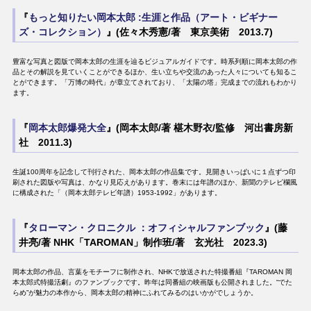
『
もっと知りたい岡本太郎 :生涯と作品（アート・ビギナー
ズ・コレクション）
』(佐々木秀憲/著 東京美術 2013.7)
豊富な写真と図版で岡本太郎の生涯を辿るビジュアルガイドです。時系列順に岡本太郎の作
品とその解説を見ていくことができるほか、生い立ちや交流のあった人々についても知るこ
とができます。「万博の時代」が章立てされており、「太陽の塔」完成までの流れもわかり
ます。
『
岡本太郎爆発大全
』(岡本太郎/著 椹木野衣/監修 河出書房新
社 2011.3)
生誕100周年を記念して刊行された、岡本太郎の作品集です。見開きいっぱいに１点ずつ印
刷された図版や写真は、かなり見応えがあります。巻末には年譜のほか、新聞のテレビ欄風
に構成された「（岡本太郎テレビ年譜）1953-1992」があります。
『
タローマン・クロニクル ：オフィシャルファンブック
』(藤
井亮/著 NHK「TAROMAN」制作班/著 玄光社 2023.3)
岡本太郎の作品、言葉をモチーフに制作され、NHKで放送された特撮番組『TAROMAN 岡
本太郎式特撮活劇』のファンブックです。昨年は同番組の映画版も公開されました。“でた
らめ”が魅力の本作から、岡本太郎の精神にふれてみるのはいかがでしょうか。