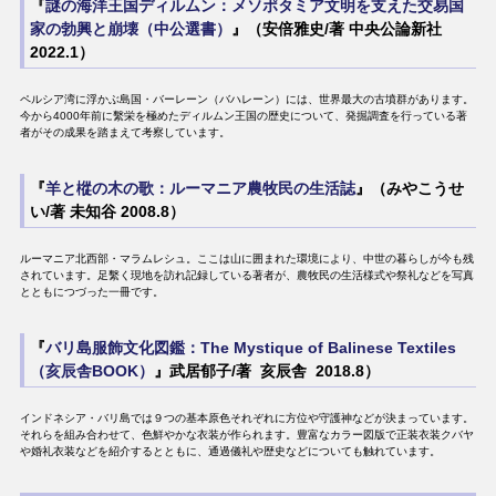
『
謎の海洋王国ディルムン：メソポタミア文明を支えた交易国
家の勃興と崩壊（中公選書）
』（安倍雅史/著 中央公論新社
2022.1）
ペルシア湾に浮かぶ島国・バーレーン（バハレーン）には、世界最大の古墳群があります。
今から4000年前に繫栄を極めたディルムン王国の歴史について、発掘調査を行っている著
者がその成果を踏まえて考察しています。
『
羊と樅の木の歌：ルーマニア農牧民の生活誌
』（みやこうせ
い/著 未知谷 2008.8）
ルーマニア北西部・マラムレシュ。ここは山に囲まれた環境により、中世の暮らしが今も残
されています。足繫く現地を訪れ記録している著者が、農牧民の生活様式や祭礼などを写真
とともにつづった一冊です。
『
バリ島服飾文化図鑑：The Mystique of Balinese Textiles
（亥辰舎BOOK）
』武居郁子/著 亥辰舎 2018.8）
インドネシア・バリ島では９つの基本原色それぞれに方位や守護神などが決まっています。
それらを組み合わせて、色鮮やかな衣装が作られます。豊富なカラー図版で正装衣装クバヤ
や婚礼衣装などを紹介するとともに、通過儀礼や歴史などについても触れています。