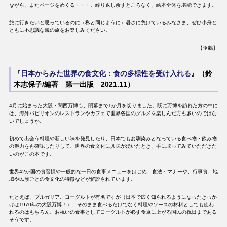
ながら、またページをめくる・・・。繰り返し余すところなく、絵本全体を堪能できます。
旅に行きたいと思っているのに（私と同じように）暑さに負けているみなさま、ぜひ小舟と
ともに不思議な海の旅をお楽しみください。
【企鵝】
『
日本からみた世界の食文化：食の多様性を受け入れる
』（鈴
木志保子/編著 第一出版 2021.11）
4月に始まった大阪・関西万博も、閉幕まで1か月を切りました。既に万博を訪れた方の中に
は、海外パビリオンのレストランやカフェで世界各国のグルメを楽しんだ方も多いのではな
いでしょうか。
初めて出会う料理や新しい味を発見したり、日本でもお馴染みとなっている食べ物・飲み物
の魅力を再確認したりして、世界の食文化に興味が湧いたとき、手に取ってみていただきた
いのがこの本です。
世界42か国の食習慣や一般的な一日の食事メニューをはじめ、食法・マナーや、行事食、地
域や民族ごとの食文化の特徴などが解説されています。
たとえば、ブルガリア。ヨーグルトが有名ですが（日本で広く知られるようになったきっか
けは1970年の大阪万博！）、そのまま食べるだけでなく料理やソースの材料としても使わ
れるのはもちろん、お祝いの食事としてヨーグルトが必ず食卓に上がる国民の祝日まである
そうです。