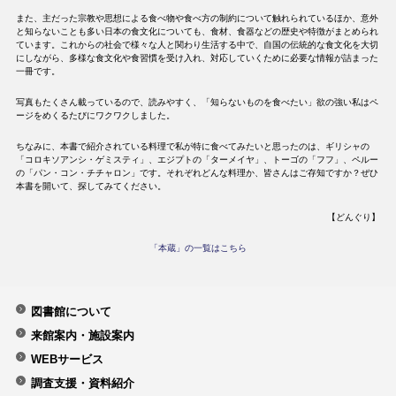
また、主だった宗教や思想による食べ物や食べ方の制約について触れられているほか、意外
と知らないことも多い日本の食文化についても、食材、食器などの歴史や特徴がまとめられ
ています。これからの社会で様々な人と関わり生活する中で、自国の伝統的な食文化を大切
にしながら、多様な食文化や食習慣を受け入れ、対応していくために必要な情報が詰まった
一冊です。
写真もたくさん載っているので、読みやすく、「知らないものを食べたい」欲の強い私はペ
ージをめくるたびにワクワクしました。
ちなみに、本書で紹介されている料理で私が特に食べてみたいと思ったのは、ギリシャの
「コロキソアンシ・ゲミスティ」、エジプトの「ターメイヤ」、トーゴの「フフ」、ペルー
の「パン・コン・チチャロン」です。それぞれどんな料理か、皆さんはご存知ですか？ぜひ
本書を開いて、探してみてください。
【どんぐり】
「本蔵」の一覧はこちら
図書館について
来館案内・施設案内
WEBサービス
調査支援・資料紹介