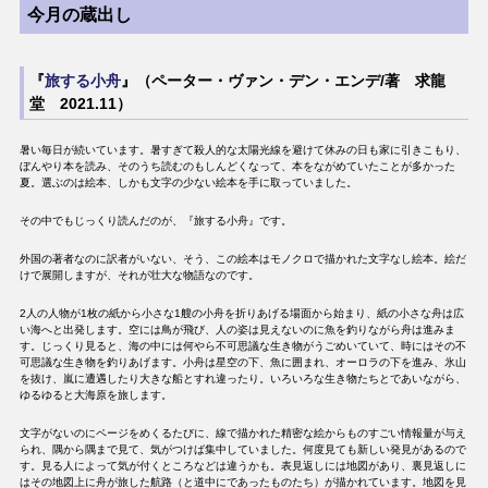
今月の蔵出し
『
旅する小舟
』（ペーター・ヴァン・デン・エンデ/著 求龍
堂 2021.11）
暑い毎日が続いています。暑すぎて殺人的な太陽光線を避けて休みの日も家に引きこもり、
ぼんやり本を読み、そのうち読むのもしんどくなって、本をながめていたことが多かった
夏。選ぶのは絵本、しかも文字の少ない絵本を手に取っていました。
その中でもじっくり読んだのが、『旅する小舟』です。
外国の著者なのに訳者がいない、そう、この絵本はモノクロで描かれた文字なし絵本。絵だ
けで展開しますが、それが壮大な物語なのです。
2人の人物が1枚の紙から小さな1艘の小舟を折りあげる場面から始まり、紙の小さな舟は広
い海へと出発します。空には鳥が飛び、人の姿は見えないのに魚を釣りながら舟は進みま
す。じっくり見ると、海の中には何やら不可思議な生き物がうごめいていて、時にはその不
可思議な生き物を釣りあげます。小舟は星空の下、魚に囲まれ、オーロラの下を進み、氷山
を抜け、嵐に遭遇したり大きな船とすれ違ったり。いろいろな生き物たちとであいながら、
ゆるゆると大海原を旅します。
文字がないのにページをめくるたびに、線で描かれた精密な絵からものすごい情報量が与え
られ、隅から隅まで見て、気がつけば集中していました。何度見ても新しい発見があるので
す。見る人によって気が付くところなどは違うかも。表見返しには地図があり、裏見返しに
はその地図上に舟が旅した航路（と道中にであったものたち）が描かれています。地図を見