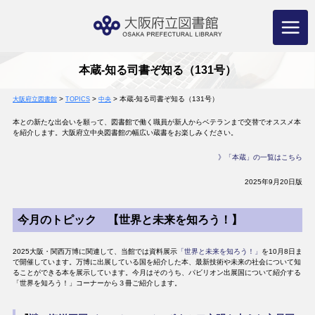
コ
ン
テ
ン
ツ
へ
ス
キ
ッ
プ
本蔵-知る司書ぞ知る（131号）
>
>
>
本蔵-知る司書ぞ知る（131号）
大阪府立図書館
TOPICS
中央
本との新たな出会いを願って、図書館で働く職員が新人からベテランまで交替でオススメ本
を紹介します。大阪府立中央図書館の幅広い蔵書をお楽しみください。
》「本蔵」の一覧はこちら
2025年9月20日版
今月のトピック 【世界と未来を知ろう！】
2025大阪・関西万博に関連して、当館では資料展示
「世界と未来を知ろう！」
を10月8日ま
で開催しています。万博に出展している国を紹介した本、最新技術や未来の社会について知
ることができる本を展示しています。今月はそのうち、パビリオン出展国について紹介する
「世界を知ろう！」コーナーから３冊ご紹介します。