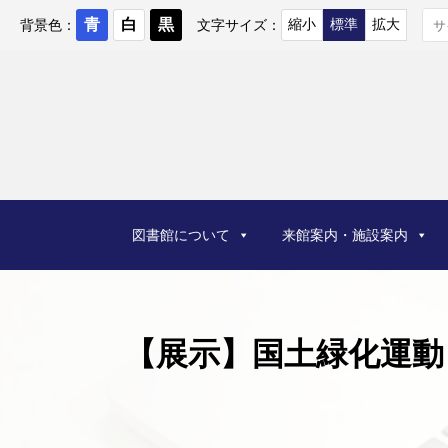
コ
ン
背景色：
文字サイズ：
テ
ン
ツ
へ
ス
キ
ッ
プ
図書館について
来館案内・施設案内
【展示】国土緑化運動