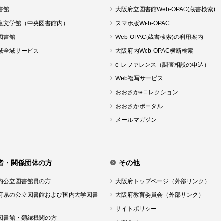
書館
大阪府立図書館Web-OPAC(蔵書検索)
童文学館（中央図書館内）
スマホ版Web-OPAC
図書館
Web-OPAC(蔵書検索)の利用案内
域全域サービス
大阪府内Web-OPAC横断検索
e-レファレンス（調査相談の申込）
Web複写サービス
おおさかeコレクション
おおさかポータル
メールマガジン
者・関係団体の方
その他
内公立図書館員の方
大阪府トップページ（外部リンク）
府県の公立図書館および国内大学図書
大阪府教育委員会（外部リンク）
サイトポリシー
図書館・類縁機関の方