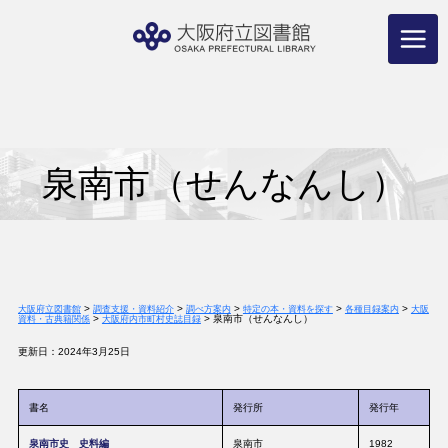
コ
ン
テ
ン
ツ
へ
ス
キ
ッ
プ
泉南市（せんなんし）
>
>
>
>
>
大阪府立図書館
調査支援・資料紹介
調べ方案内
特定の本・資料を探す
各種目録案内
大阪
>
>
泉南市（せんなんし）
資料・古典籍関係
大阪府内市町村史誌目録
更新日：2024年3月25日
書名
発行所
発行年
泉南市史 史料編
泉南市
1982