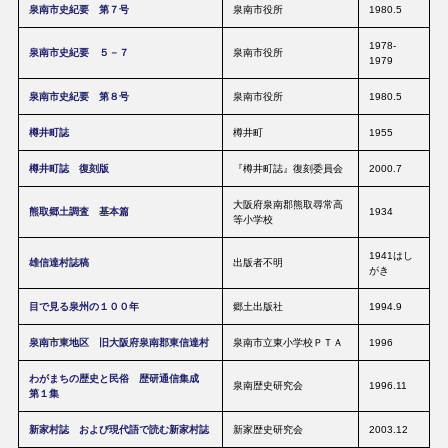
泉南市史紀要 第７号
泉南市役所
1980.5
1978-
泉南市史紀要 ５－７
泉南市役所
1979
泉南市史紀要 第８号
泉南市役所
1980.5
樽井町誌
樽井町
1955
樽井町誌 復刻版
『樽井町誌』復刻委員会
2000.7
大阪府泉南郡熊取尋常高
熊取郷土調査 基本篇
1934
等小学校
1941はし
雄信達村誌稿
出版者不明
がき
目で見る泉州の１００年
郷土出版社
1994.9
泉南市東地区 旧大阪府泉南郡東信達村
泉南市立東小学校ＰＴＡ
1996
わがまちの歴史と民俗 歴研通信集成
泉南歴史研究会
1996.11
第１集
新家村誌 および現代語で読む新家村誌
新家歴史研究会
2003.12