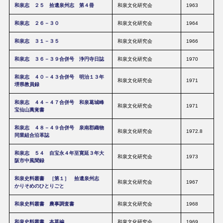
和泉志 ２５ 拾遺泉州志 第４冊
和泉文化研究会
1963
和泉志 ２６－３０
和泉文化研究会
1964
和泉志 ３１－３５
和泉文化研究会
1966
和泉志 ３６－３９合併号 浄円寺日誌
和泉文化研究会
1970
和泉志 ４０－４３合併号 明治１３年
和泉文化研究会
1971
堺県教員録
和泉志 ４４－４７合併号 和泉葛城峰
和泉文化研究会
1971
宝仙山萬覚書
和泉志 ４８－４９合併号 泉南郡織物
和泉文化研究会
1972.8
同業組合沿革誌
和泉志 ５４ 自宝永４年至寛延３年大
和泉文化研究会
1973
阪市中風聞録
和泉史料叢書 ［第１］ 拾遺泉州志
和泉文化研究会
1967
かりそめのひとりごと
和泉史料叢書 農事調査書
和泉文化研究会
1968
和泉史料叢書 本草編
和泉文化研究会
1969