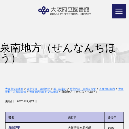
コ
ン
テ
ン
ツ
へ
ス
キ
ッ
プ
泉南地方（せんなんちほ
う）
>
>
>
>
>
大阪府立図書館
調査支援・資料紹介
調べ方案内
特定の本・資料を探す
各種目録案内
大阪
>
>
泉南地方（せんなんちほう）
資料・古典籍関係
大阪府内市町村史誌目録
更新日：2023年9月21日
書名
発行所
発行年
泉南記要
大阪府泉南郡役所
1909