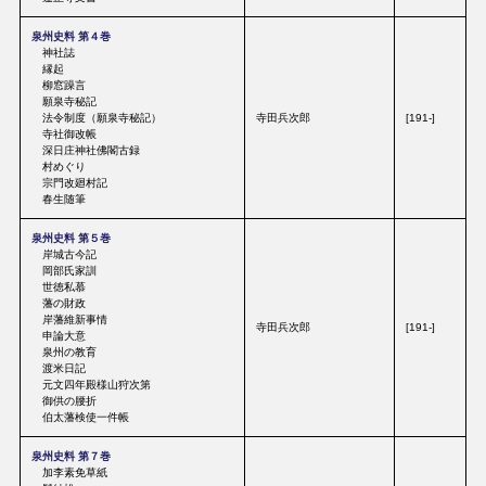
泉州史料 第４巻
神社誌
縁起
柳窓躁言
願泉寺秘記
法令制度（願泉寺秘記）
寺田兵次郎
[191-]
寺社御改帳
深日庄神社佛閣古録
村めぐり
宗門改廻村記
春生随筆
泉州史料 第５巻
岸城古今記
岡部氏家訓
世徳私慕
藩の財政
岸藩維新事情
寺田兵次郎
[191-]
申論大意
泉州の教育
渡米日記
元文四年殿様山狩次第
御供の腰折
伯太藩検使一件帳
泉州史料 第７巻
加李素免草紙