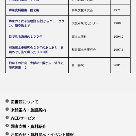
和泉史料叢書 雨乞編
和泉文化研究会
1971
和泉のくに今昔物語 伝説からニュータウ
大阪府泉北センター
1988
ン、新空港まで
目で見る泉州の１００年
郷土出版社
1994.9
和泉郷土史研究会２５年のあしあと 史
和泉郷土史研究会
1997.8
蹟めぐり足で綴った３００回
戦時下の社会 大阪の一隅から 近代史
岩田書院
2001.3
研究叢書 ２
図書館について
来館案内・施設案内
WEBサービス
調査支援・資料紹介
お知らせ・資料展示・イベント情報