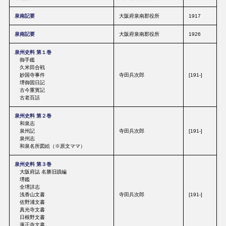
泉南記要
大阪府泉南郡役所
1917
泉南記要
大阪府泉南郡役所
1926
泉州史料 第１巻
御手鑑
久米田合戦
妙国寺事件
寺田兵次郎
[191-]
堺御固日記
古今重寳記
古老百話
泉州史料 第２巻
和泉志
泉州記
寺田兵次郎
[191-]
泉州志
和泉名所図絵（※原文ママ）
泉州史料 第３巻
大阪府誌 名勝旧蹟編
堺鑑
全堺詳志
浅香山文書
寺田兵次郎
[191-]
佐野浦文書
真光寺文書
日根野文書
蓮正寺文書