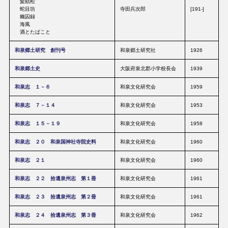
髪結松
蛇目坊
寺田兵次郎
[191-]
幽囚録
海風
酒とたばこと
和泉郷土研究 創刊号
和泉郷土研究社
1926
和泉郷土史
大阪府泉北郡小学校長会
1939
和泉志 １－６
和泉文化研究会
1959
和泉志 ７－１４
和泉文化研究会
1953
和泉志 １５－１９
和泉文化研究会
1958
和泉志 ２０ 和泉国神社寺院史料
和泉文化研究会
1960
和泉志 ２１
和泉文化研究会
1960
和泉志 ２２ 拾遺泉州志 第１冊
和泉文化研究会
1961
和泉志 ２３ 拾遺泉州志 第２冊
和泉文化研究会
1961
和泉志 ２４ 拾遺泉州志 第３冊
和泉文化研究会
1962