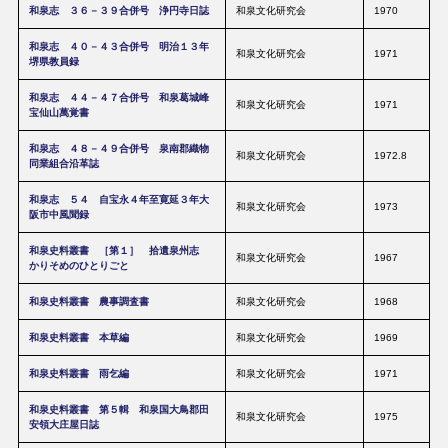
和泉志 ３６－３９合併号 浄円寺日誌
和泉文化研究会
1970
和泉志 ４０－４３合併号 明治１３年
和泉文化研究会
1971
堺県教員録
和泉志 ４４－４７合併号 和泉葛城峰
和泉文化研究会
1971
宝仙山萬覚書
和泉志 ４８－４９合併号 泉南郡織物
和泉文化研究会
1972.8
同業組合沿革誌
和泉志 ５４ 自宝永４年至寛延３年大
和泉文化研究会
1973
阪市中風聞録
和泉史料叢書 ［第１］ 拾遺泉州志
和泉文化研究会
1967
かりそめのひとりごと
和泉史料叢書 農事調査書
和泉文化研究会
1968
和泉史料叢書 本草編
和泉文化研究会
1969
和泉史料叢書 雨乞編
和泉文化研究会
1971
和泉史料叢書 第５輯 和泉国大鳥郡田
和泉文化研究会
1975
安領大庄屋日誌