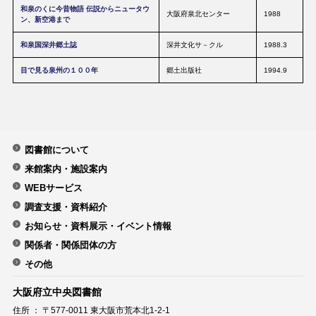
和泉のくに今昔物語 伝説からニュータウ
大阪府泉北センター
1988
ン、新空港まで
和泉国深井郷土誌
深井文化サ－クル
1988.3
目で見る泉州の１００年
郷土出版社
1994.9
図書館について
来館案内・施設案内
WEBサービス
調査支援・資料紹介
お知らせ・資料展示・イベント情報
関係者・関係団体の方
その他
大阪府立中央図書館
住所 ： 〒577-0011 東大阪市荒本北1-2-1