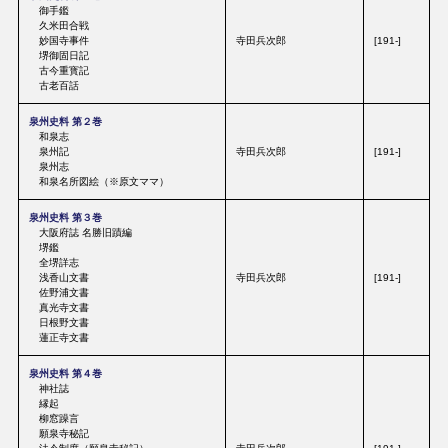
御手鑑
久米田合戦
妙国寺事件
寺田兵次郎
[191-]
堺御固日記
古今重寳記
古老百話
泉州史料 第２巻
和泉志
泉州記
寺田兵次郎
[191-]
泉州志
和泉名所図絵（※原文ママ）
泉州史料 第３巻
大阪府誌 名勝旧蹟編
堺鑑
全堺詳志
浅香山文書
寺田兵次郎
[191-]
佐野浦文書
真光寺文書
日根野文書
蓮正寺文書
泉州史料 第４巻
神社誌
縁起
柳窓躁言
願泉寺秘記