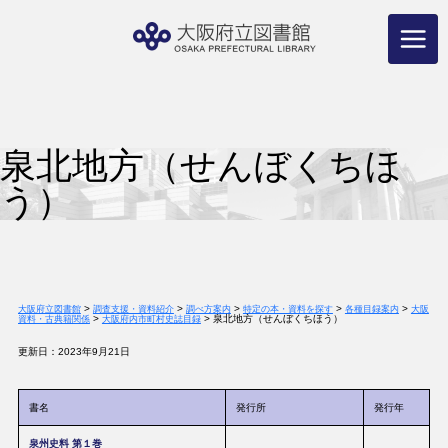
コ
ン
テ
ン
ツ
へ
ス
キ
ッ
プ
泉北地方（せんぼくちほ
う）
>
>
>
>
>
大阪府立図書館
調査支援・資料紹介
調べ方案内
特定の本・資料を探す
各種目録案内
大阪
>
>
泉北地方（せんぼくちほう）
資料・古典籍関係
大阪府内市町村史誌目録
更新日：2023年9月21日
書名
発行所
発行年
泉州史料 第１巻