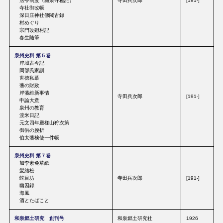
法令制度（願泉寺秘記）
寺田兵次郎
[191-]
寺社御改帳
深日庄神社佛閣古録
村めぐり
宗門改廻村記
春生随筆
泉州史料 第５巻
岸城古今記
岡部氏家訓
世徳私慕
藩の財政
岸藩維新事情
寺田兵次郎
[191-]
申論大意
泉州の教育
渡米日記
元文四年殿様山狩次第
御供の腰折
伯太藩検使一件帳
泉州史料 第７巻
加李素免草紙
髪結松
蛇目坊
寺田兵次郎
[191-]
幽囚録
海風
酒とたばこと
和泉郷土研究 創刊号
和泉郷土研究社
1926