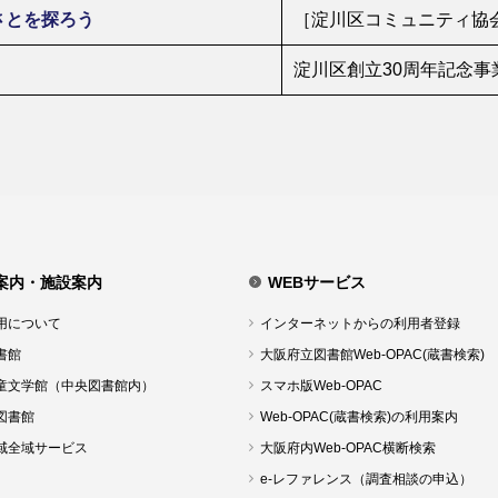
さとを探ろう
［淀川区コミュニティ協
淀川区創立30周年記念事
案内・施設案内
WEBサービス
用について
インターネットからの利用者登録
書館
大阪府立図書館Web-OPAC(蔵書検索)
童文学館（中央図書館内）
スマホ版Web-OPAC
図書館
Web-OPAC(蔵書検索)の利用案内
域全域サービス
大阪府内Web-OPAC横断検索
e-レファレンス（調査相談の申込）