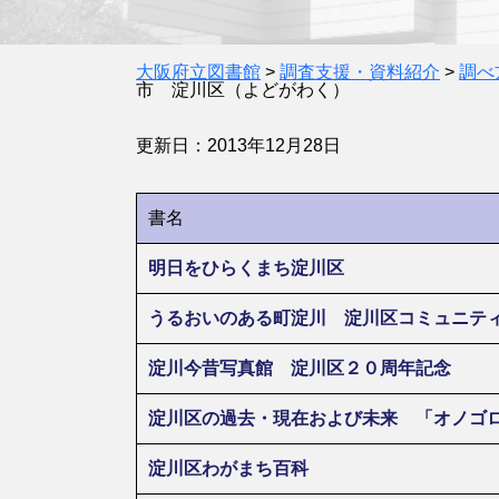
大阪府立図書館
>
調査支援・資料紹介
>
調べ
市 淀川区（よどがわく）
更新日：2013年12月28日
書名
明日をひらくまち淀川区
うるおいのある町淀川 淀川区コミュニテ
淀川今昔写真館 淀川区２０周年記念
淀川区の過去・現在および未来 「オノゴ
淀川区わがまち百科