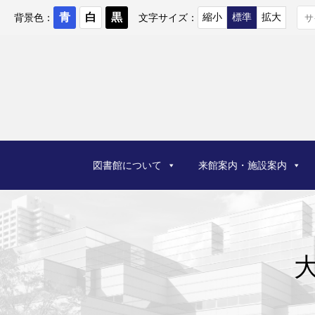
コ
ン
背景色：
文字サイズ：
テ
ン
ツ
へ
ス
キ
ッ
プ
図書館について
来館案内・施設案内