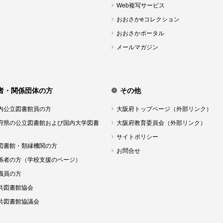
Web複写サービス
おおさかeコレクション
おおさかポータル
メールマガジン
者・関係団体の方
その他
内公立図書館員の方
大阪府トップページ（外部リンク）
府県の公立図書館および国内大学図書
大阪府教育委員会（外部リンク）
サイトポリシー
図書館・類縁機関の方
お問合せ
係者の方（学校支援のページ）
職員の方
共図書館協会
共図書館協議会