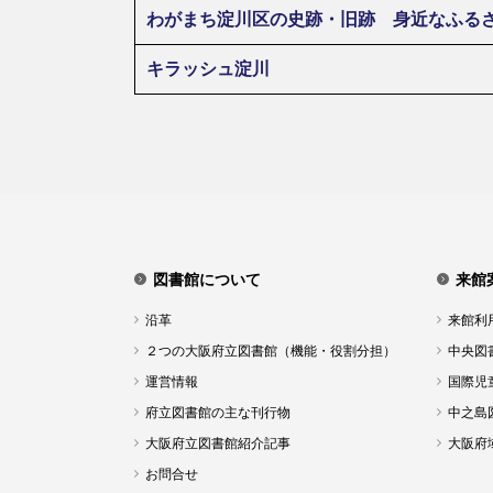
わがまち淀川区の史跡・旧跡 身近なふる
キラッシュ淀川
図書館について
来館
沿革
来館利
２つの大阪府立図書館（機能・役割分担）
中央図
運営情報
国際児
府立図書館の主な刊行物
中之島
大阪府立図書館紹介記事
大阪府
お問合せ