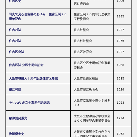
住吉区史
1996
実行委員会
写真で見る住吉区のあゆみ 住吉区制７０
住吉区制７０周年記念事業
1995
周年記念
実行委員会
住吉村誌
住吉常盤会
1927
住吉村誌
住吉村常盤会
1976
住吉区会誌
住吉区教育会
1927
住吉区分区十周年記念事業
住吉区誌 分区十周年記念
1953
委員会
大阪市域編入十周年記念住吉区略誌
大阪市住吉区役所
1935
墨江村誌
大阪市墨江教育会
1929
大阪市立遠里小野小学校Ｐ
をりおの 創立十五周年記念誌
1953
ＴＡ
大阪市立敷津浦小学校創立
敷津浦発展史
1974
１００周年記念事業委員会
大阪市立依羅小学校創立八
依羅郷土史
1962
十五周年記念事業委員会