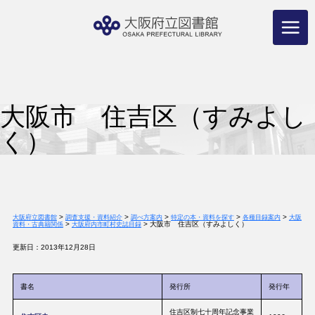
コ
ン
テ
ン
ツ
へ
ス
キ
ッ
プ
大阪市 住吉区（すみよし
く）
>
>
>
>
>
大阪府立図書館
調査支援・資料紹介
調べ方案内
特定の本・資料を探す
各種目録案内
大阪
>
>
大阪市 住吉区（すみよしく）
資料・古典籍関係
大阪府内市町村史誌目録
更新日：2013年12月28日
書名
発行所
発行年
住吉区制七十周年記念事業