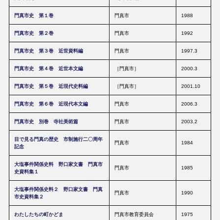
門真市史 第１巻
門真市
1988
門真市史 第２巻
門真市
1992
門真市史 第３巻 近世資料編
門真市
1997.3
門真市史 第４巻 近世本文編
［門真市］
2000.3
門真市史 第５巻 近現代史料編
［門真市］
2001.10
門真市史 第６巻 近現代本文編
門真市
2006.3
門真市史 別巻 寺社美術篇
門真市
2003.2
目で見る門真の歴史 市制施行二〇周年
門真市
1984
記念
大塩事件関係史料 野口家文書 門真市
門真市
1985
史資料集１
大塩事件関係史料２ 野口家文書 門真
門真市
1990
市史資料集２
わたしたちの町かどま
門真市教育委員会
1975