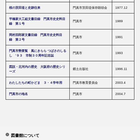
桜の茨田堤と史跡往来
門真市茨田堤保存顕頌会
1977.12
平橋家大工組文書目録 門真市史史料目
門真市
1989
録 第１号
岡村四郎家文書目録 門真市史史料目
門真市
1991
録 第２号
門真市勢要覧 風にきらら つばさのしる
門真市
1993
し ’９３ 市制３０周年記念誌
図説・北河内の歴史 大阪府の歴史シリ
郷土出版社
1996.11
ーズ
わたしたちの町かどま ３・４学年用
門真市教育委員会
2003.4
門真市の地名
門真市
2004.7
図書館について