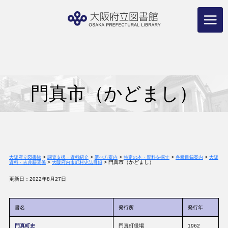
コ
ン
テ
ン
ツ
へ
ス
キ
ッ
プ
門真市（かどまし）
>
>
>
>
>
大阪府立図書館
調査支援・資料紹介
調べ方案内
特定の本・資料を探す
各種目録案内
大阪
>
>
門真市（かどまし）
資料・古典籍関係
大阪府内市町村史誌目録
更新日：2022年8月27日
書名
発行所
発行年
門真町史
門真町役場
1962