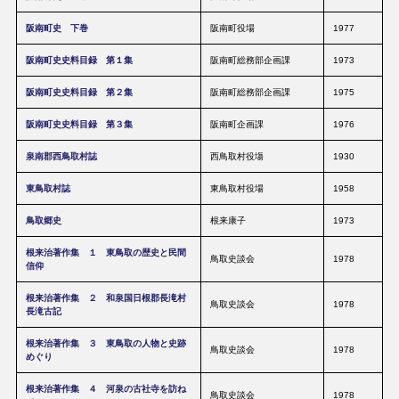
阪南町史 下巻
阪南町役場
1977
阪南町史史料目録 第１集
阪南町総務部企画課
1973
阪南町史史料目録 第２集
阪南町総務部企画課
1975
阪南町史史料目録 第３集
阪南町企画課
1976
泉南郡西鳥取村誌
西鳥取村役塲
1930
東鳥取村誌
東鳥取村役場
1958
鳥取郷史
根来康子
1973
根来治著作集 １ 東鳥取の歴史と民間
鳥取史談会
1978
信仰
根来治著作集 ２ 和泉国日根郡長滝村
鳥取史談会
1978
長滝古記
根来治著作集 ３ 東鳥取の人物と史跡
鳥取史談会
1978
めぐり
根来治著作集 ４ 河泉の古社寺を訪ね
鳥取史談会
1978