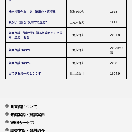
て
根来治著作集 ５ 随筆他・講演集
鳥取史談会
1978
親が子に語る“阪南市の歴史”
山元六合夫
1991
阪南市誌 『親が子に語る阪南市史』と民
山元六合夫
2001.8
俗・歴史・地理
2003巻頭
阪南市誌 追録=1
山元六合夫
言
阪南市誌 追録=2
山元六合夫
2008
目で見る泉州の１００年
郷土出版社
1994.9
図書館について
来館案内・施設案内
WEBサービス
調査支援・資料紹介