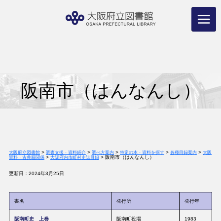
コ
ン
テ
ン
ツ
へ
ス
キ
ッ
プ
阪南市（はんなんし）
>
>
>
>
>
大阪府立図書館
調査支援・資料紹介
調べ方案内
特定の本・資料を探す
各種目録案内
大阪
>
>
阪南市（はんなんし）
資料・古典籍関係
大阪府内市町村史誌目録
更新日：2024年3月25日
書名
発行所
発行年
阪南町史 上巻
阪南町役場
1983