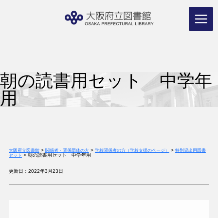
コ
ン
テ
ン
ツ
へ
ス
キ
ッ
プ
朝の読書用セット 中学年
用
>
>
>
大阪府立図書館
関係者・関係団体の方
学校関係者の方（学校支援のページ）
特別貸出用図書
>
朝の読書用セット 中学年用
セット
更新日：2022年3月23日