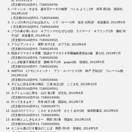
店, 2013年12月
(児文館/2014/読中1, 7180024478)
パティシエ・すばる 誕生日ケーキの秘密 つくも ようこ∥作 烏羽 雨∥絵 講談社,
2013年10月
( 児文館/2014/読中2, 7180024486)
リンゴの木の上のおばあさん ミラ・ローベ∥作 塩谷 太郎/訳 岩波書店, 2013年6月
( 児文館/2014/読中3, 7180024494)
ゾウの鼻が長いわけ キプリングのなぜなぜ話 ラドヤード・キプリング∥作 藤松 玲
子∥訳 岩波書店, 2014年1月
(児文館/2014/読中4, 7180024502)
アラビアンナイト 濱野 京子∥文 ポプラ社, 2013年8月
(児文館/2014/読中5, 7180024510)
怪談オウマガドキ学園 怪談オウマガドキ学園編集委員会∥編 童心社, 2013年7月
(児文館/2014/読中6, 7180024528)
ふしぎ駄菓子屋銭天堂 廣嶋 玲子∥作 jyajya∥絵 偕成社, 2013年5月
(児文館/2014/読中7, 7180024536)
SWITCH 1クモにスイッチ！ アリ・スパークス∥作 神戸 万知∥訳 フレーベル館,
2013年10月
(児文館/2014/読中8, 7180024544)
子どもに語る日本の神話 三浦 佑之∥訳 こぐま社, 2013年10月
(児文館/2014/読中9, 7180024551)
カブトムシ山に帰る 山口 進∥著 汐文社, 2013年8月
(児文館/2014/読中10, 7180024569)
行ってきまぁす！ 升井 純子∥著 講談社, 2013年7月
(児文館/2014/読中11, 7180024577)
おばけのクリリン こさか まさみ∥作 さとう あや∥絵 福音館書店, 2013年6月
(児文館/2014/読中12, 7180024585)
水の精とふしぎなカヌー 岡田 淳∥著 理論社, 2013年10月
(児文館/2014/読中13, 7180024593)
そこから逃げだす魔法のことば 岡田 淳∥作 偕成社, 2014年5月