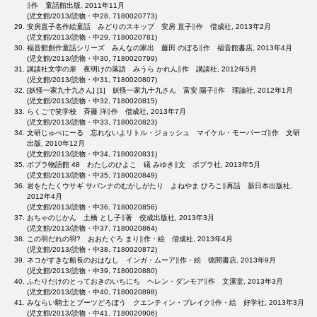
∥作 童話館出版, 2011年11月
(児文館/2013/読物・中28, 7180020773)
安房直子名作絵童話 みどりのスキップ 安房 直子∥作 偕成社, 2013年2月
(児文館/2013/読物・中29, 7180020781)
福音館創作童話シリーズ みんなの家出 藤田 のぼる∥作 福音館書店, 2013年4月
(児文館/2013/読物・中30, 7180020799)
講談社文学の扉 夜明けの落語 みうら かれん∥作 講談社, 2012年5月
(児文館/2013/読物・中31, 7180020807)
[妖怪一家九十九さん] [1] 妖怪一家九十九さん 富安 陽子∥作 理論社, 2012年1月
(児文館/2013/読物・中32, 7180020815)
らくごで笑学校 斉藤 洋∥作 偕成社, 2013年7月
(児文館/2013/読物・中33, 7180020823)
文研じゅべにーる 忘れないよリトル・ジョッシュ マイケル・モーパーゴ∥作 文研
出版, 2010年12月
(児文館/2013/読物・中34, 7180020831)
ポプラ物語館 48 わたしのひよこ 礒 みゆき∥文 ポプラ社, 2013年5月
(児文館/2013/読物・中35, 7180020849)
岩をたたくウサギ サバンナのむかしがたり よねやま ひろこ∥再話 新日本出版社,
2012年4月
(児文館/2013/読物・中36, 7180020856)
おちゃのじかん 土橋 とし子∥著 佼成出版社, 2013年3月
(児文館/2013/読物・中37, 7180020864)
この羽だれの羽? おおたぐろ まり∥作・絵 偕成社, 2013年4月
(児文館/2013/読物・中38, 7180020872)
ネコがすきな船長のおはなし インガ・ムーア∥作・絵 徳間書店, 2013年9月
(児文館/2013/読物・中39, 7180020880)
ふたりだけのとっておきのいちにち ヘレン・ダンモア∥作 文溪堂, 2013年3月
(児文館/2013/読物・中40, 7180020898)
みならい騎士とブーツどろぼう クエンティン・ブレイク∥作・絵 好学社, 2013年3月
(児文館/2013/読物・中41, 7180020906)