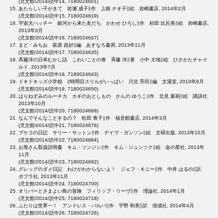
(児文館/2014/読中14, 7180024601)
あたらしい子がきて 岩瀬 成子∥作 上路 ナオ子∥絵 岩崎書店, 2014年2月
(児文館/2014/読中15, 7180024619)
宇宙犬ハッチー 銀河から来た友だち かわせ ひろし∥作 杉田 比呂美∥絵 岩崎書店,
2013年3月
(児文館/2014/読中16, 7180024627)
まど・みちお 荻原 昌好∥編 あすなろ書房, 2013年11月
(児文館/2014/読中17, 7180024635)
斉藤洋の日本むかし話 こわいことの巻 斉藤 洋∥著 小中 大地∥絵 ひさかたチャイ
ルド, 2013年7月
(児文館/2014/読中18, 7180024643)
ドキドキッズ小学校 2時間目スリルがいっぱい 川北 亮司∥編 文溪堂, 2013年9月
(児文館/2014/読中19, 7180024650)
はりねずみのルーチカ カギのおとしもの かんの ゆうこ∥作 北見 葉胡∥絵 講談社,
2013年10月
(児文館/2014/読中20, 7180024668)
なんでそんなことするの？ 松田 青子∥作 福音館書店, 2014年3月
(児文館/2014/読中21, 7180024676)
プケコの日記 サリー・サットン∥作 デイヴ・ガンソン∥絵 文研出版, 2013年10月
(児文館/2014/読中22, 7180024684)
お母さん取扱説明書 キム・ソンジン∥作 キム・ジュンソク∥絵 金の星社, 2013年
11月
(児文館/2014/読中23, 7180024692)
グレッグのダメ日記 わけがわからないよ！ ジェフ・キニー∥作 中井 はるの∥訳
ポプラ社, 2013年11月
(児文館/2014/読中24, 7180024700)
オリバーとさまよい島の冒険 フィリップ・リーヴ∥作 理論社, 2014年1月
(児文館/2014/読中25, 7180024718)
ふたりは世界一！ アンドレス・バルバ∥作 宇野 和美∥訳 偕成社, 2014年4月
(児文館/2014/読中26, 7180024726)