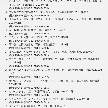
おいしいケーキはミステリー！？ アレグザンダー・マコール・スミス∥作 もりうち
すみこ∥訳 あかね書房, 2013年7月
(児文館/2014/読中27, 7180024734)
大天狗先生の秘妖怪学入門 富安 陽子∥著 少年写真新聞社, 2013年11月
(児文館/2014/読中28, 7180024742)
氷の巨人コーリン サカリアス・トペリウス∥原作 スズキ・コージ∥文・絵 集英社,
2014年2月
(児文館/2014/読中29, 7180024759)
ん 長田 弘∥作 山村 浩二∥絵 講談社, 2013年9月
(児文館/2014/読中30. 7180024767)
ごたっ子の田んぼ 西村 豊∥著 アリス館, 2014年4月
(児文館/2014/読中31, 7180024775)
石の卵 山田 英春∥文・写真 福音館書店, 2014年5月
(児文館/2014/読中32, 7180024783)
まちにはいろんなかおがいて 佐々木 マキ∥文・写真 福音館書店, 2013年9月
(児文館/2014/読中33, 7180024791)
育てて、発見！「ゴーヤー」 青木 文絵∥文 石倉 ヒロユキ∥写真・絵 福音館書店,
2014年6月
(児文館/2014/読中34, 7180024809)
ぼくたちいそはまたんていだん 三輪 一雄∥作・絵 松岡 芳英∥写真 偕成社, 2013年
11月
(児文館/2014/読中35, 7180024817)
雪のおしろへいったウッレ エルザ・ベスコフ∥作・絵 石井 登志子∥訳 徳間書店,
2014年2月
(児文館/2014/読中36, 7180024825)
ヤンバルクイナ 江口 欣照∥写真と文 小学館, 2014年3月
(児文館/2014/読中37, 7180024833)
空とぶペーター フィリップ・ヴェヒター∥作・絵 徳間書店, 2013年7月
(児文館/2014/読中38, 7180024841)
イモムシ 新開 孝∥写真・文 ポプラ社, 2013年6月