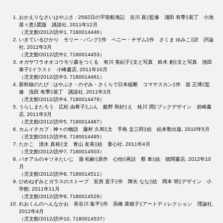
おかえりなさいはやぶさ : 2592日の宇宙航海記 吉川 真∥監修 淺田 有季∥装丁 小池
菜々恵∥図版 講談社, 2011年12月
（児文館/2012/読中1, 7180014446）
いきているひかり モリー・バング∥作 ペニー・チザム∥作 さくま ゆみこ∥訳 評論
社, 2012年3月
（児文館/2012/読中2, 7180014453）
オガサワラオオコウモリ森をつくる 有川 美紀子∥文と写真 鈴木 創∥文と写真 池田
泰子∥イラスト 小峰書店, 2011年10月
（児文館/2012/読中3, 7180014461）
新幹線のたび : はやぶさ・のぞみ・さくらで日本縦断 コマヤスカン∥作 坂 正博∥監
修 浅田 有季∥装丁 講談社, 2011年3月
（児文館/2012/読中4, 7180014479）
うらしまたろう 広松 由希子∥ぶん 飯野 和好∥え 桂川 潤∥ブックデザイン 岩崎書
店, 2011年3月
（児文館/2012/読中5, 7180014487）
カムイチカプ : 神々の物語 藤村 久和∥文 手島 圭三郎∥絵 絵本塾出版, 2010年5月
（児文館/2012/読中6, 7180014495）
たかこ 清水 真裕∥文 青山 友美∥絵 童心社, 2011年4月
（児文館/2012/読中7, 7180014503）
パオアルのキツネたいじ 蒲 松齢∥原作 心怡∥再話 蔡 皋∥絵 徳間書店, 2012年10
月
（児文館/2012/読中8, 7180014511）
ひめねずみとガラスのストーブ 安房 直子∥作 降矢 なな∥絵 岡本 明∥デザイン 小
学館, 2011年11月
（児文館/2012/読中9, 7180014529）
れおくんのへんなかお 長谷川 集平∥作 高橋 菜穂子∥アートディレクション 理論社,
2012年4月
（児文館/2012/読中10, 7180014537）