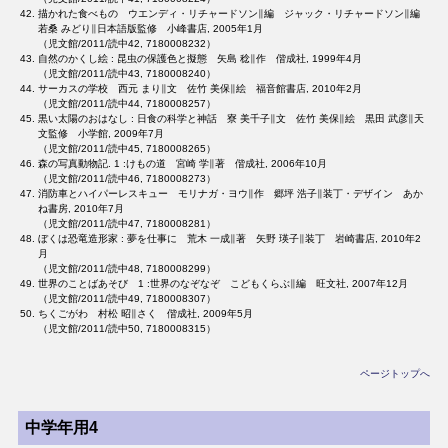
描かれた食べもの ウエンディ・リチャードソン∥編 ジャック・リチャードソン∥編
若桑 みどり∥日本語版監修 小峰書店, 2005年1月
（児文館/2011/読中42, 7180008232）
自然のかくし絵 : 昆虫の保護色と擬態 矢島 稔∥作 偕成社, 1999年4月
（児文館/2011/読中43, 7180008240）
サーカスの学校 西元 まり∥文 佐竹 美保∥絵 福音館書店, 2010年2月
（児文館/2011/読中44, 7180008257）
黒い太陽のおはなし : 日食の科学と神話 寮 美千子∥文 佐竹 美保∥絵 黒田 武彦∥天
文監修 小学館, 2009年7月
（児文館/2011/読中45, 7180008265）
森の写真動物記. 1 :けもの道 宮崎 学∥著 偕成社, 2006年10月
（児文館/2011/読中46, 7180008273）
消防車とハイパーレスキュー モリナガ・ヨウ∥作 郷坪 浩子∥装丁・デザイン あか
ね書房, 2010年7月
（児文館/2011/読中47, 7180008281）
ぼくは恐竜造形家 : 夢を仕事に 荒木 一成∥著 矢野 瑛子∥装丁 岩崎書店, 2010年2
月
（児文館/2011/読中48, 7180008299）
世界のことばあそび 1 :世界のなぞなぞ こどもくらぶ∥編 旺文社, 2007年12月
（児文館/2011/読中49, 7180008307）
ちくごがわ 村松 昭∥さく 偕成社, 2009年5月
（児文館/2011/読中50, 7180008315）
ページトップへ
中学年用4