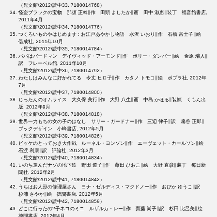
（児文館/2012/読中33, 7180014768）
怪盗ブラックの宝物 那須 正幹∥作 田頭 よしたか∥画 田中 淑恵∥装丁 福音館書店,
2011年4月
（児文館/2012/読中34, 7180014776）
つくろいものやはじめます : お江戸あやかし物語 水沢 いおり∥作 石橋 富士子∥絵
偕成社, 2011年10月
（児文館/2012/読中35, 7180014784）
パパはバードマン デイヴィッド・アーモンド∥作 ポリー・ダンバー∥絵 金原 瑞人∥
訳 フレーベル館, 2011年10月
（児文館/2012/読中36, 7180014792）
わたしはみんなに好かれてる 令丈 ヒロ子∥作 カタノ トモコ∥絵 ポプラ社, 2012年
7月
（児文館/2012/読中37, 7180014800）
じったんのオムライス 大久保 美行∥作 大野 八生∥画 中島 かほる∥装幀 くもん出
版, 2012年9月
（児文館/2012/読中38, 7180014818）
世界一力もちの女の子のはなし サリー・ガードナー∥作 三辺 律子∥訳 扇谷 正郎∥
ブックデザイン 小峰書店, 2012年5月
（児文館/2012/読中39, 7180014826）
ビッケのとっておき大作戦 ルーネル・ヨンソン∥作 エーヴェット・カールソン∥絵
石渡 利康∥訳 評論社, 2012年3月
（児文館/2012/読中40, 7180014834）
いのち運んだナゾの地下鉄 野田 道子∥作 藤田 ひおこ∥絵 大野 直彦∥装丁 毎日新
聞社, 2012年2月
（児文館/2012/読中41, 7180014842）
うちはお人形の修理屋さん ヨナ・ゼルディス・マクドノー∥作 おびか ゆうこ∥訳
杉浦 さやか∥絵 徳間書店, 2012年5月
（児文館/2012/読中42, 7180014859）
どこに行ったの?子ネコのミニ ルザルカ・レー∥作 齋藤 尚子∥訳 杉田 比呂美∥絵
徳間書店, 2012年4月