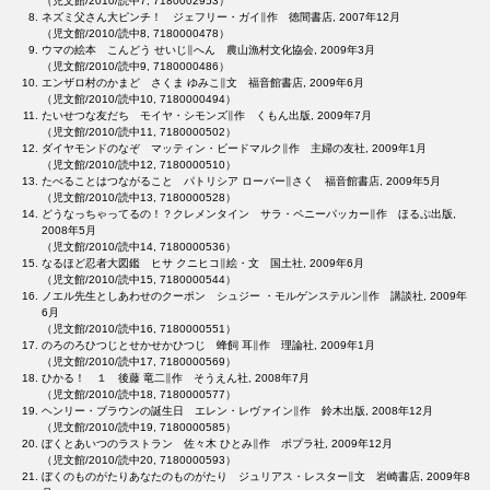
（児文館/2010/読中7, 7180002953）
ネズミ父さん大ピンチ！ ジェフリー・ガイ∥作 徳間書店, 2007年12月
（児文館/2010/読中8, 7180000478）
ウマの絵本 こんどう せいじ∥へん 農山漁村文化協会, 2009年3月
（児文館/2010/読中9, 7180000486）
エンザロ村のかまど さくま ゆみこ∥文 福音館書店, 2009年6月
（児文館/2010/読中10, 7180000494）
たいせつな友だち モイヤ・シモンズ∥作 くもん出版, 2009年7月
（児文館/2010/読中11, 7180000502）
ダイヤモンドのなぞ マッティン・ビードマルク∥作 主婦の友社, 2009年1月
（児文館/2010/読中12, 7180000510）
たべることはつながること パトリシア ローバー∥さく 福音館書店, 2009年5月
（児文館/2010/読中13, 7180000528）
どうなっちゃってるの！？クレメンタイン サラ・ペニーパッカー∥作 ほるぷ出版,
2008年5月
（児文館/2010/読中14, 7180000536）
なるほど忍者大図鑑 ヒサ クニヒコ∥絵・文 国土社, 2009年6月
（児文館/2010/読中15, 7180000544）
ノエル先生としあわせのクーポン シュジー ・モルゲンステルン∥作 講談社, 2009年
6月
（児文館/2010/読中16, 7180000551）
のろのろひつじとせかせかひつじ 蜂飼 耳∥作 理論社, 2009年1月
（児文館/2010/読中17, 7180000569）
ひかる！ １ 後藤 竜二∥作 そうえん社, 2008年7月
（児文館/2010/読中18, 7180000577）
ヘンリー・ブラウンの誕生日 エレン・レヴァイン∥作 鈴木出版, 2008年12月
（児文館/2010/読中19, 7180000585）
ぼくとあいつのラストラン 佐々木 ひとみ∥作 ポプラ社, 2009年12月
（児文館/2010/読中20, 7180000593）
ぼくのものがたりあなたのものがたり ジュリアス・レスター∥文 岩崎書店, 2009年8