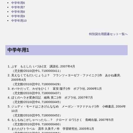
中学年用6
中学年用7
中学年用8
中学年用9
中学年用10
特別貸出用図書セット一覧へ
中学年用1
ぶす もとした いづみ∥文 講談社, 2007年4月
（児文館/2010/読中1, 7180000411）
見えなくてもだいじょうぶ？ フランツ＝ヨーゼフ・ファイニク∥作 あかね書房,
2005年4月
（児文館/2010/読中2, 7180000429）
オバケだって、カゼをひく！ 富安 陽子∥作 ポプラ社, 2006年1月
（児文館/2010/読中3, 7180000437）
ぼくのヘラオ変身日記 緒島 英二∥作 ポプラ社, 2007年7月
（児文館/2010/読中4, 7180000445）
ジュディ・モードはごきげんななめ メーガン・マクドナルド∥作 小峰書店, 2004年
10月
（児文館/2010/読中5, 7180000452）
もしもねこがしゃべったら…？ クロード ロワ∥さく 長崎出版, 2007年5月
（児文館/2010/読中6, 7180000460）
またたびトラベル 茂市 久美子／作 学習研究社, 2005年1月