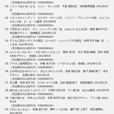
（児文館/2011/読中19, 7180008000）
くらくてあかるいよる ジョン・ロッコ∥作 千葉 茂樹∥訳 光村教育図書, 2011年10
月
（児文館/2011/読中20, 7180008018）
ぺろぺろキャンディー ルクサナ・カーン∥文 ソフィー・ブラッコール∥絵 もりうち
すみこ∥訳 さ・え・ら書房, 2011年8月
（児文館/2011/読中21, 7180008026）
十長生をたずねて チェ・ヒャンラン∥作・絵 おおたけ きよみ∥訳 塚原 麻衣子∥日
本語版デザイン 岩崎書店, 2010年11月
（児文館/2011/読中22, 7180008034）
子どもに語るイギリスの昔話 [ジョセフ・ジェイコブズ∥再話] 松岡 享子∥編・訳 こ
ぐま社, 2010年10月
（児文館/2011/読中23, 7180008042）
カメレオンのレオン : つぎつぎとへんなこと 岡田 淳∥作 渋川 育由∥装幀 田中 明美
∥本文デザイン 偕成社, 2011年6月
（児文館/2011/読中24, 7180008059）
アヤカシ薬局閉店セ～ル 伊藤 充子∥作 いづの かじ∥絵 偕成社, 2010年11月
（児文館/2011/読中25, 7180008067）
たれ耳おおかみのジョン きむら ゆういち∥作 高畠 那生∥絵 阪戸 美穂∥装丁・本文
デザイン 主婦の友社, 2011年1月
（児文館/2011/読中26, 7180008075）
天の鹿 安房 直子∥作 スズキ コージ∥画 辻村 益朗∥装丁 福音館書店, 2011年1月
（児文館/2011/読中27, 7180008083）
旅のはじまりはタイムスリップ 三田村 信行∥作 十々夜∥絵 あかね書房, 2011年5月
（児文館/2011/読中28, 7180008091）
小道の神さま 竹内 もと代∥作 広野 多珂子∥絵 細川 佳∥デザイン アリス館, 2011
年5月
（児文館/2011/読中29, 7180008109）
だれにもいえない 岩瀬 成子∥作 網中 いづる∥絵 網中 聖二∥装丁 毎日新聞社,
2011年5月