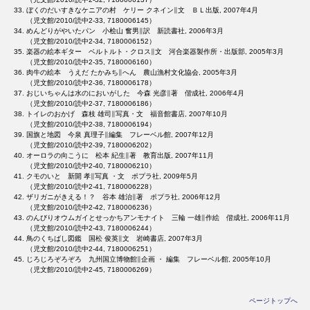
ぼくのだいすきなケニアの村 ケリー クネイン∥文 ＢＬ出版, 2007年4月
（児文館/2010/読中2-33, 7180006145）
めんどりがやいたパン 小桧山 奮男∥訳 新読書社, 2006年3月
（児文館/2010/読中2-34, 7180006152）
楽器の絵本ギター ベルトルト・クロス∥文 河合楽器製作所・出版部, 2005年3月
（児文館/2010/読中2-35, 7180006160）
肉牛の絵本 うえだ たかみち∥へん 農山漁村文化協会, 2005年3月
（児文館/2010/読中2-36, 7180006178）
おじいちゃんは水のにおいがした 今森 光彦∥著 偕成社, 2006年4月
（児文館/2010/読中2-37, 7180006186）
トイレのおかげ 森枝 雄司∥写真・文 福音館書店, 2007年10月
（児文館/2010/読中2-38, 7180006194）
国旗と地図 今泉 真理子∥編集 フレーベル館, 2007年12月
（児文館/2010/読中2-39, 7180006202）
オーロラの向こうに 松本 紀生∥著 教育出版, 2007年11月
（児文館/2010/読中2-40, 7180006210）
クモのいと 新開 孝∥写真 ・文 ポプラ社, 2009年5月
（児文館/2010/読中2-41, 7180006228）
ザリガニがきえる！？ 谷本 雄治∥著 ポプラ社, 2006年12月
（児文館/2010/読中2-42, 7180006236）
のんびりオウムガイとせっかちアンモナイト 三輪 一雄∥作絵 偕成社, 2006年11月
（児文館/2010/読中2-43, 7180006244）
鳥のくちばし図鑑 国松 俊英∥文 岩崎書店, 2007年3月
（児文館/2010/読中2-44, 7180006251）
じろじろぞろぞろ 九州国立博物館∥企画 ・ 編集 フレーベル館, 2005年10月
（児文館/2010/読中2-45, 7180006269）
ページトップへ