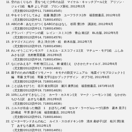
空のおくりもの 雲をつむぐ少年のお話 マイケル・キャッチプール∥文 アリソン・
ジェイ∥絵 亀井 よし子∥訳 ブロンズ新社, 2012年2月
（児文館/2012/読中11, 7180014545）
中をそうぞうしてみよ 佐藤 雅彦∥作 ユーフラテス∥作 福音館書店, 2012年3月
（児文館/2012/読中12, 7180014552）
ABCの本 : あなたがつくるABCのおはなし 杉田 豊∥作 講談社, 2012年9月
（児文館/2012/読中13, 7180014560）
グランパ・グリーンの庭 レイン・スミス∥作 青山 南∥訳 BL出版, 2012年5月
（児文館/2012/読中14, 7180014578）
タマゴイスにのり 井上 洋介∥作・絵 鈴木出版, 2012年7月
（児文館/2012/読中15, 7180014586）
れいぞうこにマンモス!? ミカエル・エスコフィエ∥文 マチュー・モデ∥絵 ふしみ
みさを∥訳 光村教育図書, 2012年6月
（児文館/2012/読中16, 7180014594）
なにがみえる? 中村 牧江∥ぶん 林 健造∥え ひさかたチャイルド, 2012年6月
（児文館/2012/読中17, 7180014602）
親子のための地震イツモノート キモチの防災マニュアル 地震イツモプロジェクト∥
編 寄藤 文平∥絵 寄藤 文平∥ほかブックデザイン ポプラ社, 2011年8月
（児文館/2012/読中18, 7180014610）
ことばあそびうた 谷川 俊太郎∥詩 瀬川 康男∥絵 福音館書店, 1973年10月
（児文館/2012/読中19, 7180014628）
105にんのすてきなしごと カーラ・カスキン∥文 マーク・シーモント∥絵 なかがわ
ちひろ∥訳 あすなろ書房, 2012年6月
（児文館/2012/読中20, 7180014636）
ニルスが出会った物語 1 まぼろしの町 セルマ・ラーゲルレーヴ∥原作 菱木 晃子∥
訳/構成 平澤 朋子∥画 福音館書店, 2012年5月
（児文館/2012/読中21, 7180014644）
ピーターサンドさんのねこ ルイス・スロボドキン∥作 清水 眞砂子∥訳 桂川 潤∥装
丁 あすなろ書房, 2012年1月
（児文館/2012/読中22, 7180014651）