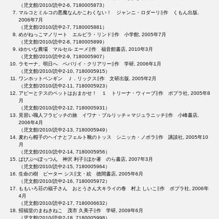
（児文館/2010/読中2-6, 7180005873）
マルコとミルコの悪魔なんかこわくない！ ジャンニ・ロダーリ∥作 くもん出版,
2006年7月
（児文館/2010/読中2-7, 7180005881）
めがねっこマノリート エルビラ・リンド∥作 小学館, 2005年7月
（児文館/2010/読中2-8, 7180005899）
ゆかいな農場 マルセル エーメ∥作 福音館書店, 2010年3月
（児文館/2010/読中2-9, 7180005907）
ラモーナ、明日へ ベバリイ・クリアリー∥作 学研, 2006年1月
（児文館/2010/読中2-10, 7180005915）
ワンホットペンギン Ｊ．リックス∥作 文研出版, 2005年2月
（児文館/2010/読中2-11, 7180005923）
アビーとテスのペットはおまかせ！ １ トリーナ・ウィーブ∥作 ポプラ社, 2005年8
月
（児文館/2010/読中2-12, 7180005931）
見習い職人フラピッチの旅 イワナ・ブルリッチ＝マジュラニッチ∥作 小峰書店,
2006年4月
（児文館/2010/読中2-13, 7180005949）
麦わら帽子のヘイナとフェルト靴のトッス シニッカ・ノポラ∥作 講談社, 2005年10
月
（児文館/2010/読中2-14, 7180005956）
ぱぴぷぺぽっつん 神沢 利子∥ほか著 のら書店, 2007年3月
（児文館/2010/読中2-15, 7180005964）
生命の樹 ピーター シス∥文・絵 徳間書店, 2005年6月
（児文館/2010/読中2-16, 7180005972）
ももいろ荘の福子さん おとうさん大キライの巻 村上 しいこ∥作 ポプラ社, 2006年
4月
（児文館/2010/読中2-17, 7180006632）
招福堂のまねきねこ 茂市 久美子∥作 学研, 2009年6月
（児文館/2010/読中2-18, 7180005998）