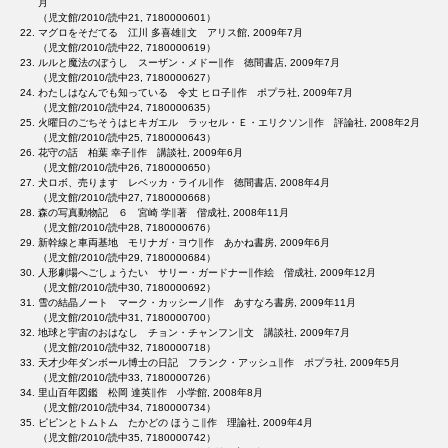
月
（児文館/2010/読中21, 7180000601）
マグロをそだてる 江川 多喜雄∥文 アリス館, 2009年7月
（児文館/2010/読中22, 7180000619）
ルルと魔法のぼうし スーザン・メドー∥作 徳間書店, 2009年7月
（児文館/2010/読中23, 7180000627）
わたしはなんでも知っている 令丈 ヒロ子∥作 ポプラ社, 2009年7月
（児文館/2010/読中24, 7180000635）
火曜日のごちそうはヒキガエル ラッセル・Ｅ・エリクソン∥作 評論社, 2008年2月
（児文館/2010/読中25, 7180000643）
花守の話 柏葉 幸子∥作 講談社, 2009年6月
（児文館/2010/読中26, 7180000650）
犬ロボ、売ります レベッカ・ライル∥作 徳間書店, 2008年4月
（児文館/2010/読中27, 7180000668）
森の写真動物記 ６ 宮崎 学∥著 偕成社, 2008年11月
（児文館/2010/読中28, 7180000676）
新幹線と車両基地 モリナガ・ヨウ∥作 あかね書房, 2009年6月
（児文館/2010/読中29, 7180000684）
人形劇場へごしょうたい サリー・ガードナー∥作絵 偕成社, 2009年12月
（児文館/2010/読中30, 7180000692）
雪の結晶ノート マーク・カッシーノ∥作 あすなろ書房, 2009年11月
（児文館/2010/読中31, 7180000700）
地球と宇宙のおはなし チョン・チャンフン∥文 講談社, 2009年7月
（児文館/2010/読中32, 7180000718）
天才少年ダンボール博士の日記 フランク・アッシュ∥作 ポプラ社, 2009年5月
（児文館/2010/読中33, 7180000726）
里山百年図鑑 松岡 達英∥作 小学館, 2008年8月
（児文館/2010/読中34, 7180000734）
ピピンとトムトム たかどの ほうこ∥作 理論社, 2009年4月
（児文館/2010/読中35, 7180000742）