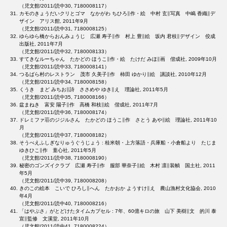
（児文館/2011/読中30, 7180008117）
カモのきょうだいクリとゴマ なかがわ ちひろ∥作・絵 中村 玄∥写真 中嶋 香織∥デ
ザイン アリス館, 2011年9月
（児文館/2011/読中31, 7180008125）
ゆらゆら橋からおんみょうじ 広瀬 寿子∥作 村上 豊∥絵 坂内 君枝∥デザイン 佼成
出版社, 2011年7月
（児文館/2011/読中32, 7180008133）
すてきなルーちゃん たかどの ほうこ∥作・絵 たけだ みほ∥画 偕成社, 2009年10月
（児文館/2011/読中33, 7180008141）
つるばら村のレストラン 茂市 久美子∥作 柿田 ゆかり∥絵 講談社, 2010年12月
（児文館/2011/読中34, 7180008158）
くうき まど みちお∥詩 ささめや ゆき∥え 理論社, 2011年5月
（児文館/2011/読中35, 7180008166）
盆まねき 富安 陽子∥作 高橋 和枝∥絵 偕成社, 2011年7月
（児文館/2011/読中36, 7180008174）
ドレミファ荘のジジルさん たかどの ほうこ∥作 さとう あや∥絵 理論社, 2011年10
月
（児文館/2011/読中37, 7180008182）
そうべえふしぎなりゅうぐうじょう : 桂米朝・上方落語・兵庫船・小倉船より たじま
ゆきひこ∥作 童心社, 2011年5月
（児文館/2011/読中38, 7180008190）
秘密のゴンズイクラブ 広瀬 寿子∥作 服部 華奈子∥絵 木村 凛∥装幀 国土社, 2011
年5月
（児文館/2011/読中39, 7180008208）
きのこの絵本 こいで ひろし∥へん たかおか ようすけ∥え 農山漁村文化協会, 2010
年4月
（児文館/2011/読中40, 7180008216）
「はやぶさ」がとどけたタイムカプセル : 7年、60億キロの旅 山下 美樹∥文 的川 泰
宣∥監修 文溪堂, 2011年10月
（児文館/2011/読中41, 7180008224）