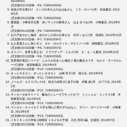
2010年9月
(児文館/2013/読物・中4, 7180020534)
岩波少年文庫217 リンゴの木の上のおばあさん ミラ・ローベ∥作 岩波書店, 2013
年6月
(児文館/2013/読物・中5, 7180020542)
愛蔵版・小峰名作文庫 赤いヤッケの駅長さん はま みつを∥作 小峰書店, 2013年5
月
(児文館/2013/読物・中6, 7180020559)
お江戸あやかし物語 あやかしの店のお客さま 水沢 いおり∥作 偕成社, 2012年10月
(児文館/2013/読物・中7, 7180020567)
お人形屋さんに来たネコ ヨナ・ゼルディス・マクドノー∥作 徳間書店, 2013年5月
(児文館/2013/読物・中8, 7180020575)
オリバー、世界を変える! クラウディア・ミルズ∥作 さ・え・ら書房, 2010年12月
(児文館/2013/読物・中9, 7180020583)
世界傑作童話シリーズ ニルスが出会った物語 2 風の魔女カイサ セルマ・ラーゲルレ
ーヴ∥原作 福音館書店, 2012年6月
(児文館/2013/読物・中10, 7180020591)
きっとオオカミ、ぜったいオオカミ 山崎 玲子∥作 国土社, 2013年9月
(児文館/2013/読物・中11, 7180020609)
ノベルズ・エクスプレス19 狛犬の佐助 [1] 迷子の巻 伊藤 遊∥作 ポプラ社, 2013年
2月
(児文館/2013/読物・中12, 7180020617)
サッカー少女サミー 1 魔法のシューズでキックオフ! ミッシェル・コックス∥著 学
研教育出版, 2013年5月
(児文館/2013/読物・中13, 7180020625)
マジカル・チャイルド 3:空を飛んだ男の子のはなし サリー・ガードナー∥作 小峰書
店, 2013年8月
(児文館/2013/読物・中14, 7180020633)
ドキドキッズ小学校 1時間目 トキメキの予感 川北 亮司∥編 文溪堂, 2013年7月
(児文館/2013/読物・中15, 7180020641)