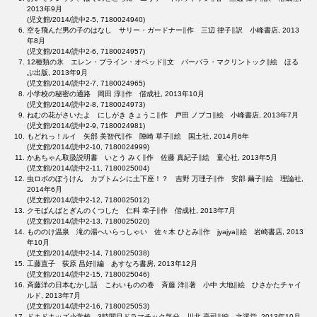
2013年9月
(児文館/2014/読中2-5, 7180024940)
空を飛んだ男の子のはなし サリー・ガードナー∥作 三辺 律子∥訳 小峰書店, 2013
年8月
(児文館/2014/読中2-6, 7180024957)
12種類の氷 エレン・ブライン・オベッド∥文 バーバラ・マクリントック∥絵 ほる
ぷ出版, 2013年9月
(児文館/2014/読中2-7, 7180024965)
小学校の秘密の通路 岡田 淳∥作 偕成社, 2013年10月
(児文館/2014/読中2-8, 7180024973)
ねむの花がさいたよ にしがき きょうこ∥作 戸田 ノブコ∥絵 小峰書店, 2013年7月
(児文館/2014/読中2-9, 7180024981)
もどれっ！ルイ 矢部 美智代∥作 陣崎 草子∥絵 国土社, 2014月6年
(児文館/2014/読中2-10, 7180024999)
かあちゃん取扱説明書 いとう みく∥作 佐藤 真紀子∥絵 童心社, 2013年5月
(児文館/2014/読中2-11, 7180025004)
虫ロボのぼうけん カブトムシに土下座！？ 吉野 万理子∥作 安部 繭子∥絵 理論社,
2014年6月
(児文館/2014/読中2-12, 7180025012)
クモばんばとぎんのくつした 仁科 幸子∥作 偕成社, 2013年7月
(児文館/2014/読中2-13, 7180025020)
もののけ温泉 滝の湯へいらっしゃい 佐々木 ひとみ∥作 jyajya∥絵 岩崎書店, 2013
年10月
(児文館/2014/読中2-14, 7180025038)
工藤直子 荻原 昌好∥編 あすなろ書房, 2013年12月
(児文館/2014/読中2-15, 7180025046)
斉藤洋の日本むかし話 こわいものの巻 斉藤 洋∥著 小中 大地∥絵 ひさかたチャイ
ルド, 2013年7月
(児文館/2014/読中2-16, 7180025053)
ドキドキッズ小学校 3時間目ドラマチック気分 川北 亮司∥編 文溪堂, 2013年10月