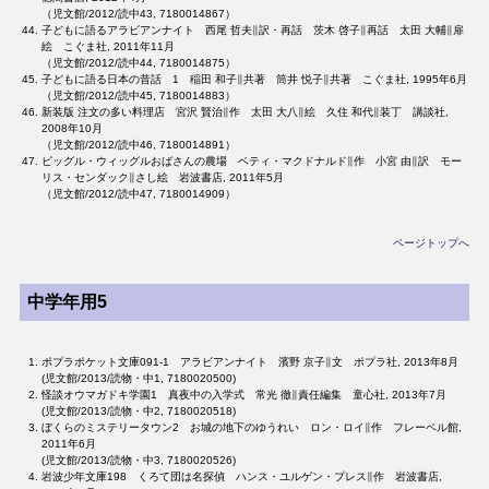
（児文館/2012/読中43, 7180014867）
子どもに語るアラビアンナイト 西尾 哲夫∥訳・再話 茨木 啓子∥再話 太田 大輔∥扉
絵 こぐま社, 2011年11月
（児文館/2012/読中44, 7180014875）
子どもに語る日本の昔話 1 稲田 和子∥共著 筒井 悦子∥共著 こぐま社, 1995年6月
（児文館/2012/読中45, 7180014883）
新装版 注文の多い料理店 宮沢 賢治∥作 太田 大八∥絵 久住 和代∥装丁 講談社,
2008年10月
（児文館/2012/読中46, 7180014891）
ピッグル・ウィッグルおばさんの農場 ベティ・マクドナルド∥作 小宮 由∥訳 モー
リス・センダック∥さし絵 岩波書店, 2011年5月
（児文館/2012/読中47, 7180014909）
ページトップへ
中学年用5
ポプラポケット文庫091-1 アラビアンナイト 濱野 京子∥文 ポプラ社, 2013年8月
(児文館/2013/読物・中1, 7180020500)
怪談オウマガドキ学園1 真夜中の入学式 常光 徹∥責任編集 童心社, 2013年7月
(児文館/2013/読物・中2, 7180020518)
ぼくらのミステリータウン2 お城の地下のゆうれい ロン・ロイ∥作 フレーベル館,
2011年6月
(児文館/2013/読物・中3, 7180020526)
岩波少年文庫198 くろて団は名探偵 ハンス・ユルゲン・プレス∥作 岩波書店,