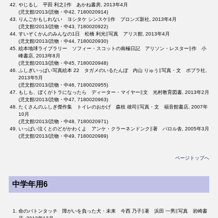
やじるし 平田 利之∥作 あかね書房, 2013年4月
(児文館/2013/読物・中42, 7180020914)
りんごかもしれない ヨシタケ シンスケ∥作 ブロンズ新社, 2013年4月
(児文館/2013/読物・中43, 7180020922)
すいぞくかんのみんなの1日 松橋 利光∥写真 アリス館, 2013年4月
(児文館/2013/読物・中44, 7180020930)
絵本地球ライブラリー ソフィー・スコットの南極日記 アリソン・レスター∥作 小
峰書店, 2013年8月
(児文館/2013/読物・中45, 7180020948)
ふしぎいっぱい写真絵本 22 タガメのいるたんぼ 内山 りゅう∥写真・文 ポプラ社,
2013年5月
(児文館/2013/読物・中46, 7180020955)
もしも、ぼくがトラになったら ディーター・マイヤー∥文 光村教育図書, 2013年2月
(児文館/2013/読物・中47, 7180020963)
たくさんのふしぎ傑作集 トイレのおかげ 森枝 雄司∥写真・文 福音館書店, 2007年
10月
(児文館/2013/読物・中48, 7180020971)
いっぱい泣くとのどがかわくよ アンケ・クラーネンドンク∥著 パロル舎, 2005年3月
(児文館/2013/読物・中49, 7180020989)
ページトップへ
中学年用6
命のバトンタッチ 障がいを負った犬・未来 今西 乃子∥著 浜田 一男∥写真 岩崎書