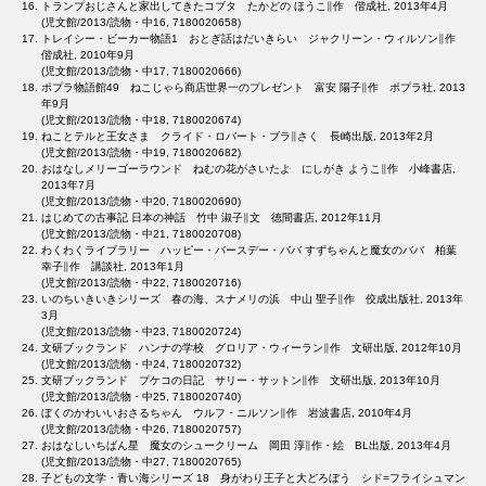
トランプおじさんと家出してきたコブタ たかどの ほうこ∥作 偕成社, 2013年4月
(児文館/2013/読物・中16, 7180020658)
トレイシー・ビーカー物語1 おとぎ話はだいきらい ジャクリーン・ウィルソン∥作
偕成社, 2010年9月
(児文館/2013/読物・中17, 7180020666)
ポプラ物語館49 ねこじゃら商店世界一のプレゼント 富安 陽子∥作 ポプラ社, 2013
年9月
(児文館/2013/読物・中18, 7180020674)
ねことテルと王女さま クライド・ロバート・ブラ∥さく 長崎出版, 2013年2月
(児文館/2013/読物・中19, 7180020682)
おはなしメリーゴーラウンド ねむの花がさいたよ にしがき ようこ∥作 小峰書店,
2013年7月
(児文館/2013/読物・中20, 7180020690)
はじめての古事記 日本の神話 竹中 淑子∥文 徳間書店, 2012年11月
(児文館/2013/読物・中21, 7180020708)
わくわくライブラリー ハッピー・バースデー・ババ すずちゃんと魔女のババ 柏葉
幸子∥作 講談社, 2013年1月
(児文館/2013/読物・中22, 7180020716)
いのちいきいきシリーズ 春の海、スナメリの浜 中山 聖子∥作 佼成出版社, 2013年
3月
(児文館/2013/読物・中23, 7180020724)
文研ブックランド ハンナの学校 グロリア・ウィーラン∥作 文研出版, 2012年10月
(児文館/2013/読物・中24, 7180020732)
文研ブックランド プケコの日記 サリー・サットン∥作 文研出版, 2013年10月
(児文館/2013/読物・中25, 7180020740)
ぼくのかわいいおさるちゃん ウルフ・ニルソン∥作 岩波書店, 2010年4月
(児文館/2013/読物・中26, 7180020757)
おはなしいちばん星 魔女のシュークリーム 岡田 淳∥作・絵 BL出版, 2013年4月
(児文館/2013/読物・中27, 7180020765)
子どもの文学・青い海シリーズ 18 身がわり王子と大どろぼう シド=フライシュマン