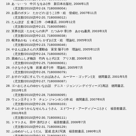
あ・い・つ 中川 なをみ∥作 新日本出版社, 2006年1月
（児文館/2010/読中2-19, 7180006004）
お皿のボタン たかどの ほうこ∥作・絵 偕成社, 2007年11月
（児文館/2010/読中2-20, 7180006012）
たんぽぽ 丘 修三∥作 小峰書店, 2003年12月
（児文館/2010/読中2-21, 7180005980）
冥界伝説・たかむらの井戸 たつみや 章∥作 あかね書房, 2003年3月
（児文館/2010/読中2-22, 7180006038）
根津あかね いわむら かずお∥文・絵 理論社, 2005年3月
（児文館/2010/読中2-23, 7180006046）
やまんばあさんの大運動会 富安 陽子∥作 理論社, 2005年12月
（児文館/2010/読中2-24, 7180006053）
菜緒のふしぎ物語 竹内 もと代∥文 アリス館, 2006年3月
（児文館/2010/読中2-25, 7180006061）
小さな小さな海 岩瀬 成子∥作 理論社, 2005年7月
（児文館/2010/読中2-26, 7180006079）
おすのつぼにすんでいたおばあさん ルーマー・ゴッデン∥文 徳間書店, 2001年5月
（児文館/2010/読中2-27, 7180006087）
ゴハおじさんのゆかいなお話 デニス・ジョンソン‐デイヴィーズ∥再話 徳間書店,
2010年1月
（児文館/2010/読中2-28, 7180006095）
ウェン王子とトラ チェン ジャンホン∥作 絵 徳間書店, 2007年6月
（児文館/2010/読中2-29, 7180006103）
チムとゆうかんなせんちょうさん エドワード・アーディゾーニ∥さく 福音館書店,
2001年6月
（児文館/2010/読中2-30, 7180006111）
トマトさん 田中 清代∥さく 福音館書店, 2006年7月
（児文館/2010/読中2-31, 7180006129）
ふゆめがっしょうだん 冨成 忠夫∥写真 福音館書店, 1990年1月
（児文館/2010/読中2-32, 7180006137）