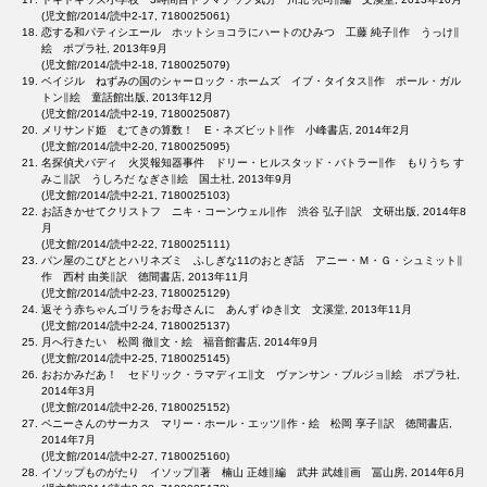
(児文館/2014/読中2-17, 7180025061)
恋する和パティシエール ホットショコラにハートのひみつ 工藤 純子∥作 うっけ∥
絵 ポプラ社, 2013年9月
(児文館/2014/読中2-18, 7180025079)
ベイジル ねずみの国のシャーロック・ホームズ イブ・タイタス∥作 ポール・ガル
トン∥絵 童話館出版, 2013年12月
(児文館/2014/読中2-19, 7180025087)
メリサンド姫 むてきの算数！ E・ネズビット∥作 小峰書店, 2014年2月
(児文館/2014/読中2-20, 7180025095)
名探偵犬バディ 火災報知器事件 ドリー・ヒルスタッド・バトラー∥作 もりうち す
みこ∥訳 うしろだ なぎさ∥絵 国土社, 2013年9月
(児文館/2014/読中2-21, 7180025103)
お話きかせてクリストフ ニキ・コーンウェル∥作 渋谷 弘子∥訳 文研出版, 2014年8
月
(児文館/2014/読中2-22, 7180025111)
パン屋のこびととハリネズミ ふしぎな11のおとぎ話 アニー・Ｍ・Ｇ・シュミット∥
作 西村 由美∥訳 徳間書店, 2013年11月
(児文館/2014/読中2-23, 7180025129)
返そう赤ちゃんゴリラをお母さんに あんず ゆき∥文 文溪堂, 2013年11月
(児文館/2014/読中2-24, 7180025137)
月へ行きたい 松岡 徹∥文・絵 福音館書店, 2014年9月
(児文館/2014/読中2-25, 7180025145)
おおかみだあ！ セドリック・ラマディエ∥文 ヴァンサン・ブルジョ∥絵 ポプラ社,
2014年3月
(児文館/2014/読中2-26, 7180025152)
ペニーさんのサーカス マリー・ホール・エッツ∥作・絵 松岡 享子∥訳 徳間書店,
2014年7月
(児文館/2014/読中2-27, 7180025160)
イソップものがたり イソップ∥著 楠山 正雄∥編 武井 武雄∥画 冨山房, 2014年6月