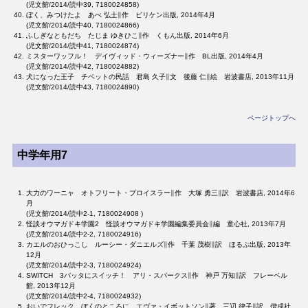
(児文館/2014/読中39, 7180024858)
ぼく、みつけたよ あべ 弘士∥作 ビリケン出版, 2014年4月
(児文館/2014/読中40, 7180024866)
ふしぎなともだち たじま ゆきひこ∥作 くもん出版, 2014年6月
(児文館/2014/読中41, 7180024874)
ミスターワッフル！ デイヴィッド・ウィーズナー∥作 BL出版, 2014年4月
(児文館/2014/読中42, 7180024882)
犬になった王子 チベットの民話 君島 久子∥文 後藤 仁∥絵 岩波書店, 2013年11月
(児文館/2014/読中43, 7180024890)
ページトップへ
中学年用7
大力のワーニャ オトフリート・プロイスラー∥作 大塚 勇三∥訳 岩波書店, 2014年6
月
(児文館/2014/読中2-1, 7180024908 )
怪談オウマガドキ学園2 怪談オウマガドキ学園編集委員会∥編 童心社, 2013年7月
(児文館/2014/読中2-2, 7180024916)
カエルのおひっこし ルーシー・ダニエルズ∥作 千葉 茂樹∥訳 ほるぷ出版, 2013年
12月
(児文館/2014/読中2-3, 7180024924)
SWITCH 3バッタにスイッチ！ アリ・スパークス∥作 神戸 万知∥訳 フレーベル
館, 2013年12月
(児文館/2014/読中2-4, 7180024932)
おいでフレック、ぼくのところに エヴァ・イボットソン∥著 三辺 律子∥訳 偕成社,