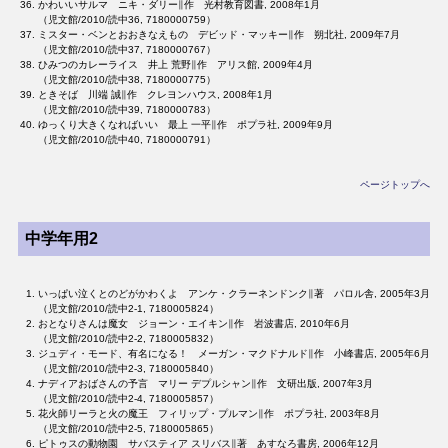
かわいいサルマ ニキ・ダリー∥作 光村教育図書, 2008年1月
（児文館/2010/読中36, 7180000759）
ミスター・ベンとおおきなえもの デビッド・マッキー∥作 朔北社, 2009年7月
（児文館/2010/読中37, 7180000767）
ひみつのカレーライス 井上 荒野∥作 アリス館, 2009年4月
（児文館/2010/読中38, 7180000775）
ときそば 川端 誠∥作 クレヨンハウス, 2008年1月
（児文館/2010/読中39, 7180000783）
ゆっくり大きくなればいい 最上 一平∥作 ポプラ社, 2009年9月
（児文館/2010/読中40, 7180000791）
ページトップへ
中学年用2
いっぱい泣くとのどがかわくよ アンケ・クラーネンドンク∥著 パロル舎, 2005年3月
（児文館/2010/読中2-1, 7180005824）
おとなりさんは魔女 ジョーン・エイキン∥作 岩波書店, 2010年6月
（児文館/2010/読中2-2, 7180005832）
ジュディ・モード、有名になる！ メーガン・マクドナルド∥作 小峰書店, 2005年6月
（児文館/2010/読中2-3, 7180005840）
ナディアおばさんの予言 マリー デプルシャン∥作 文研出版, 2007年3月
（児文館/2010/読中2-4, 7180005857）
花火師リーラと火の魔王 フィリップ・プルマン∥作 ポプラ社, 2003年8月
（児文館/2010/読中2-5, 7180005865）
ピトゥスの動物園 サバスティア スリバス∥著 あすなろ書房, 2006年12月