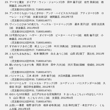
アーヤと魔女 ダイアナ・ウィン・ジョーンズ∥作 田中 薫子∥訳 佐竹 美保∥絵 徳
間書店, 2012年7月
（児文館/2012/読中23, 7180014669）
アンナのうちはいつもにぎやか : アンナ・ハイビスカスのお話 アティヌーケ∥作 ロ
ーレン・トビア∥絵 永瀬 比奈∥訳 徳間書店, 2012年7月
（児文館/2012/読中24, 7180014677）
ヴィンニとひみつの友だち ペッテル・リードベック∥作 菱木 晃子∥訳 杉田 比呂美
∥絵 岩波書店, 2011年6月
（児文館/2012/読中25, 7180014685）
11号室のひみつ ヘザー・ダイヤー∥作 ピーター・ベイリー∥絵 相良 倫子∥訳 小
峰書店, 2011年12月
（児文館/2012/読中26, 7180014693）
すすめ!ドクきのこ団 村上 しいこ∥作 中川 洋典∥絵 文研出版, 2011年11月
（児文館/2012/読中27, 7180014701）
ともだちまねきねこ 松本 聰美∥作 白土 あつこ∥絵 山田 武∥装丁 国土社, 2011年
9月
（児文館/2012/読中28, 7180014719）
願いのかなうまがり角 岡田 淳∥作 田中 六大∥絵 渋川 育由∥装幀 偕成社, 2012年
6月
（児文館/2012/読中29, 7180014727）
パジャマくん 三木 卓∥作 大作 俊子∥絵 大日本図書, 2000年2月
（児文館/2012/読中30, 7180014735）
ロージーとムサ ミヒャエル・デコック∥作 ユーディット・バニステンダール∥絵 久
保谷 洋∥訳 朝日学生新聞社, 2012年7月
（児文館/2012/読中31, 7180014743）
ゆかいな10分落語 お江戸がわかる豆知識付き 3 :おっちょこちょいのはなしベスト
5 山口 理∥文 たごもり のりこ∥絵 文溪堂, 2012年4月
（児文館/2012/読中32, 7180014750）
お笑い一番星 牧野 節子∥作 桜井 砂冬美∥絵 久住 和代∥装丁・本文デザイン くも
ん出版, 2011年3月