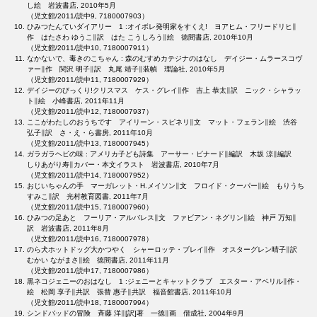
し絵 岩波書店, 2010年5月
（児文館/2011/読中9, 7180007903）
ひみつたんていダイアリー 1 :オイボレ発明家をすくえ! ヨアヒム・フリードリヒ∥
作 はたさわ ゆうこ∥訳 はた こうしろう∥絵 徳間書店, 2010年10月
（児文館/2011/読中10, 7180007911）
なかないで、毒きのこちゃん : 森のむすめカテジナのはなし デイジー・ムラースコヴ
ァー∥作 関沢 明子∥訳 丸尾 靖子∥装幀 理論社, 2010年5月
（児文館/2011/読中11, 7180007929）
デイジーのびっくり!クリスマス ケス・グレイ∥作 吉上 恭太∥訳 ニック・シャラッ
ト∥絵 小峰書店, 2011年11月
（児文館/2011/読中12, 7180007937）
ここがわたしのおうちです アイリーン・スピネリ∥文 マット・フェラン∥絵 渋谷
弘子∥訳 さ・え・ら書房, 2011年10月
（児文館/2011/読中13, 7180007945）
ガラガラヘビの味 : アメリカ子ども詩集 アーサー・ビナード∥編訳 木坂 涼∥編訳
しりあがり寿∥カバー・本文イラスト 岩波書店, 2010年7月
（児文館/2011/読中14, 7180007952）
おじいちゃんの手 マーガレット・H.メイソン∥文 フロイド・クーパー∥絵 もりうち
すみこ∥訳 光村教育図書, 2011年7月
（児文館/2011/読中15, 7180007960）
ひみつの足あと フーリア・アルバレス∥文 ファビアン・ネグリン∥絵 神戸 万知∥
訳 岩波書店, 2011年8月
（児文館/2011/読中16, 7180007978）
のら犬ホットドッグ大かつやく シャーロッテ・ブレイ∥作 オスターグレン晴子∥訳
むかい ながまさ∥絵 徳間書店, 2011年11月
（児文館/2011/読中17, 7180007986）
黒ネコジェニーのおはなし 1 :ジェニーとキャットクラブ エスター・アベリル∥作・
絵 松岡 享子∥共訳 張替 惠子∥共訳 福音館書店, 2011年10月
（児文館/2011/読中18, 7180007994）
シンドバッドの冒険 斉藤 洋∥[訳]著 一徳∥画 偕成社, 2004年9月