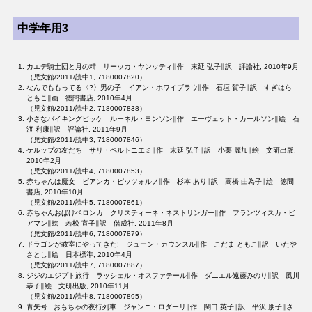
中学年用3
カエデ騎士団と月の精 リーッカ・ヤンッティ∥作 末延 弘子∥訳 評論社, 2010年9月
（児文館/2011/読中1, 7180007820）
なんでももってる〈?〉男の子 イアン・ホワイブラウ∥作 石垣 賀子∥訳 すぎはら
ともこ∥画 徳間書店, 2010年4月
（児文館/2011/読中2, 7180007838）
小さなバイキングビッケ ルーネル・ヨンソン∥作 エーヴェット・カールソン∥絵 石
渡 利康∥訳 評論社, 2011年9月
（児文館/2011/読中3, 7180007846）
ケルップの友だち サリ・ペルトニエミ∥作 末延 弘子∥訳 小栗 麗加∥絵 文研出版,
2010年2月
（児文館/2011/読中4, 7180007853）
赤ちゃんは魔女 ビアンカ・ピッツォルノ∥作 杉本 あり∥訳 高橋 由為子∥絵 徳間
書店, 2010年10月
（児文館/2011/読中5, 7180007861）
赤ちゃんおばけベロンカ クリスティーネ・ネストリンガー∥作 フランツィスカ・ビ
アマン∥絵 若松 宣子∥訳 偕成社, 2011年8月
（児文館/2011/読中6, 7180007879）
ドラゴンが教室にやってきた! ジューン・カウンスル∥作 こだま ともこ∥訳 いたや
さとし∥絵 日本標準, 2010年4月
（児文館/2011/読中7, 7180007887）
ジジのエジプト旅行 ラッシェル・オスファテール∥作 ダニエル遠藤みのり∥訳 風川
恭子∥絵 文研出版, 2010年11月
（児文館/2011/読中8, 7180007895）
青矢号 : おもちゃの夜行列車 ジャンニ・ロダーリ∥作 関口 英子∥訳 平沢 朋子∥さ