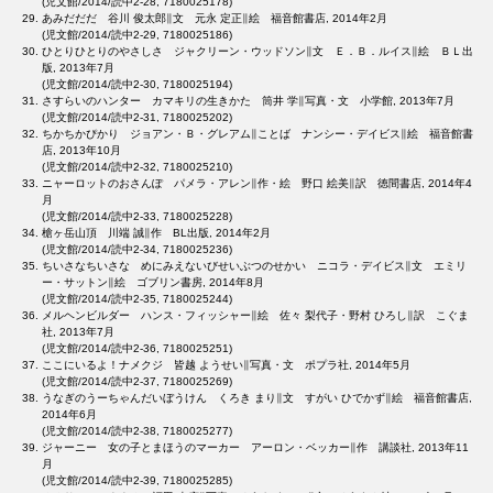
(児文館/2014/読中2-28, 7180025178)
あみだだだ 谷川 俊太郎∥文 元永 定正∥絵 福音館書店, 2014年2月
(児文館/2014/読中2-29, 7180025186)
ひとりひとりのやさしさ ジャクリーン・ウッドソン∥文 Ｅ．Ｂ．ルイス∥絵 ＢＬ出
版, 2013年7月
(児文館/2014/読中2-30, 7180025194)
さすらいのハンター カマキリの生きかた 筒井 学∥写真・文 小学館, 2013年7月
(児文館/2014/読中2-31, 7180025202)
ちかちかぴかり ジョアン・Ｂ・グレアム∥ことば ナンシー・デイビス∥絵 福音館書
店, 2013年10月
(児文館/2014/読中2-32, 7180025210)
ニャーロットのおさんぽ パメラ・アレン∥作・絵 野口 絵美∥訳 徳間書店, 2014年4
月
(児文館/2014/読中2-33, 7180025228)
槍ヶ岳山頂 川端 誠∥作 BL出版, 2014年2月
(児文館/2014/読中2-34, 7180025236)
ちいさなちいさな めにみえないびせいぶつのせかい ニコラ・デイビス∥文 エミリ
ー・サットン∥絵 ゴブリン書房, 2014年8月
(児文館/2014/読中2-35, 7180025244)
メルヘンビルダー ハンス・フィッシャー∥絵 佐々 梨代子・野村 ひろし∥訳 こぐま
社, 2013年7月
(児文館/2014/読中2-36, 7180025251)
ここにいるよ！ナメクジ 皆越 ようせい∥写真・文 ポプラ社, 2014年5月
(児文館/2014/読中2-37, 7180025269)
うなぎのうーちゃんだいぼうけん くろき まり∥文 すがい ひでかず∥絵 福音館書店,
2014年6月
(児文館/2014/読中2-38, 7180025277)
ジャーニー 女の子とまほうのマーカー アーロン・ベッカー∥作 講談社, 2013年11
月
(児文館/2014/読中2-39, 7180025285)