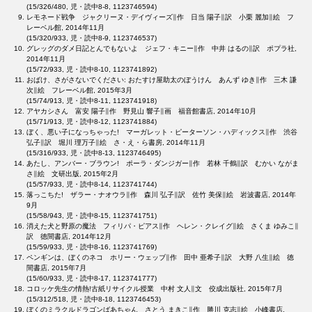
(15/326/480, 児・読中8-8, 1123746594)
レモネード戦争 ジャクリーヌ・デイヴィーズ∥作 日当 陽子∥訳 小栗 麗加∥絵 フ
レーベル館, 2014年11月
(15/320/933, 児・読中8-9, 1123746537)
グレッグのダメ日記とんでもないよ ジェフ・キニー∥作 中井 はるの∥訳 ポプラ社,
2014年11月
(15/72/933, 児・読中8-10, 1123741892)
おばけ、さがさないでください: おたすけ屋助太のぼうけん あんず ゆき∥作 三木 謙
次∥絵 フレーベル館, 2015年3月
(15/74/913, 児・読中8-11, 1123741918)
アヤカシさん 富安 陽子∥作 野見山 響子∥画 福音館書店, 2014年10月
(15/71/913, 児・読中8-12, 1123741884)
ぼく、悪い子になっちゃった! マーガレット・ピーターソン・ハディックス∥作 渋谷
弘子∥訳 堀川 理万子∥絵 さ・え・ら書房, 2014年11月
(15/316/933, 児・読中8-13, 1123746495)
あたし、アンバー・ブラウン! ポーラ・ダンジガー∥作 若林 千鶴∥訳 むかい ながま
さ∥絵 文研出版, 2015年2月
(15/57/933, 児・読中8-14, 1123741744)
落っこちた! ザラー・ナオウラ∥作 森川 弘子∥訳 佐竹 美保∥絵 岩波書店, 2014年
9月
(15/58/943, 児・読中8-15, 1123741751)
消えた犬と野原の魔法 フィリパ・ピアス∥作 ヘレン・クレイグ∥絵 さくま ゆみこ∥
訳 徳間書店, 2014年12月
(15/59/933, 児・読中8-16, 1123741769)
ペンギンは、ぼくのネコ ホリー・ウェッブ∥作 田中 亜希子∥訳 大野 八生∥絵 徳
間書店, 2015年7月
(15/60/933, 児・読中8-17, 1123741777)
コロッケ先生の情熱!古紙リサイクル授業 中村 文人∥文 佼成出版社, 2015年7月
(15/312/518, 児・読中8-18, 1123746453)
ぼくのミラクルドラゴンばあちゃん さとう まきこ∥作 勝川 克志∥絵 小峰書店,