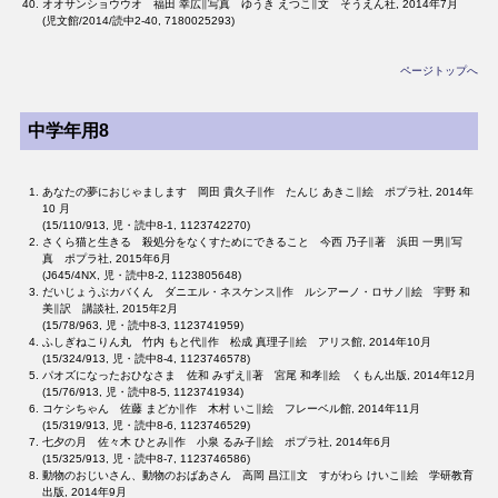
オオサンショウウオ 福田 幸広∥写真 ゆうき えつこ∥文 そうえん社, 2014年7月
(児文館/2014/読中2-40, 7180025293)
ページトップへ
中学年用8
あなたの夢におじゃまします 岡田 貴久子∥作 たんじ あきこ∥絵 ポプラ社, 2014年
10 月
(15/110/913, 児・読中8-1, 1123742270)
さくら猫と生きる 殺処分をなくすためにできること 今西 乃子∥著 浜田 一男∥写
真 ポプラ社, 2015年6月
(J645/4NX, 児・読中8-2, 1123805648)
だいじょうぶカバくん ダニエル・ネスケンス∥作 ルシアーノ・ロサノ∥絵 宇野 和
美∥訳 講談社, 2015年2月
(15/78/963, 児・読中8-3, 1123741959)
ふしぎねこりん丸 竹内 もと代∥作 松成 真理子∥絵 アリス館, 2014年10月
(15/324/913, 児・読中8-4, 1123746578)
パオズになったおひなさま 佐和 みずえ∥著 宮尾 和孝∥絵 くもん出版, 2014年12月
(15/76/913, 児・読中8-5, 1123741934)
コケシちゃん 佐藤 まどか∥作 木村 いこ∥絵 フレーベル館, 2014年11月
(15/319/913, 児・読中8-6, 1123746529)
七夕の月 佐々木 ひとみ∥作 小泉 るみ子∥絵 ポプラ社, 2014年6月
(15/325/913, 児・読中8-7, 1123746586)
動物のおじいさん、動物のおばあさん 高岡 昌江∥文 すがわら けいこ∥絵 学研教育
出版, 2014年9月