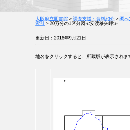
大阪府立図書館
>
調査支援・資料紹介
>
調べ
索引
>
20万分の1区分図≪安渡移矢岬≫
更新日：2018年9月21日
地名をクリックすると、所蔵版が表示されます