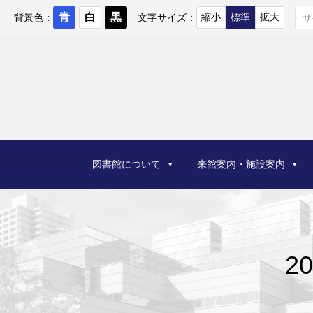
コ
ン
背景色：
文字サイズ：
テ
ン
ツ
へ
ス
キ
ッ
プ
図書館について
来館案内・施設案内
2