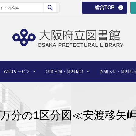
総合TOP
WEBサービス
調査支援・資料紹介
お知らせ・資料展
0万分の1区分図≪安渡移矢