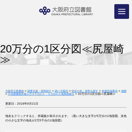
コ
ン
テ
ン
ツ
へ
ス
キ
ッ
プ
20万分の1区分図≪尻屋崎
≫
>
>
>
>
>
大阪府立図書館
調査支援・資料紹介
調べ方案内
特定の本・資料を探す
各種目録案内
地図
>
>
20万分の1区分図≪尻屋崎≫
中央図書館所蔵２万５千分の１・５万分の１地形図索引
更新日：2018年9月21日
地名をクリックすると、所蔵版が表示されます。（黒い大きな文字が5万分の1地形図、灰色
の小さな文字の地名が2万5千分の1地形図）