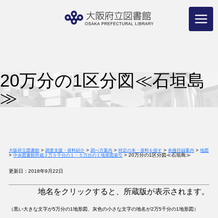
コ
ン
テ
ン
ツ
へ
ス
キ
ッ
プ
20万分の1区分図≪石垣島
≫
>
>
>
>
>
大阪府立図書館
調査支援・資料紹介
調べ方案内
特定の本・資料を探す
各種目録案内
地図
>
>
20万分の1区分図≪石垣島≫
中央図書館所蔵２万５千分の１・５万分の１地形図索引
更新日：2018年9月22日
地名をクリックすると、所蔵版が表示されます。
（黒い大きな文字が5万分の1地形図、灰色の小さな文字の地名が2万5千分の1地形図）