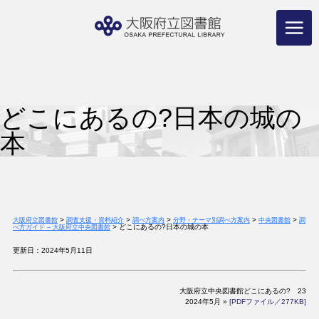
コ
ン
テ
ン
ツ
へ
ス
キ
ッ
プ
どこにあるの?日本の城の
本
>
>
>
>
>
大阪府立図書館
調査支援・資料紹介
調べ方案内
分野・テーマ別調べ方案内
中央図書館
調
>
どこにあるの?日本の城の本
べ方ガイド – 大阪府立中央図書館
更新日：2024年5月11日
大阪府立中央図書館どこにあるの? 23
2024年5月 »
[PDFファイル／277KB]