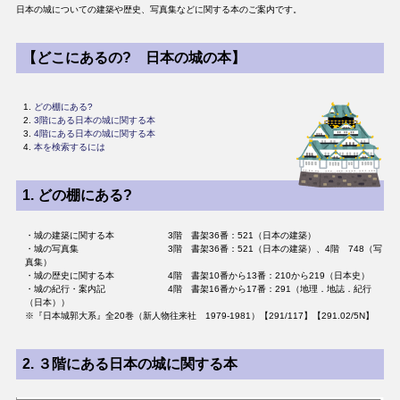
日本の城についての建築や歴史、写真集などに関する本のご案内です。
【どこにあるの? 日本の城の本】
どの棚にある?
3階にある日本の城に関する本
4階にある日本の城に関する本
本を検索するには
1.
どの棚にある?
・城の建築に関する本 3階 書架36番：521（日本の建築）
・城の写真集 3階 書架36番：521（日本の建築）、4階 748（写
真集）
・城の歴史に関する本 4階 書架10番から13番：210から219（日本史）
・城の紀行・案内記 4階 書架16番から17番：291（地理．地誌．紀行
（日本））
※『日本城郭大系』全20巻（新人物往来社 1979-1981）【291/117】【291.02/5N】
2.
３階にある日本の城に関する本