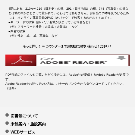
4階にある、210から219（日本史）の棚、291（日本地誌）の棚、748（写真集）の棚な
どは城の本がまとまって置かれているわけではありません。お目当ての本を見つけるため
には、オンライン蔵書目録OPAC（オパック）で検索するのがおすすめです。
■キーワードで検索（調べたいお城が決まっている場合など）
（例）フリーワード検索：大坂城（大阪城） など
■件名で検索
（例）件名：城、 城―写真集 など
もっと詳しく ⇒ カウンターまでお気軽にお問い合わせください！
PDF形式のファイルをご覧いただく場合には、Adobe社が提供するAdobe Readerが必要で
す。
Adobe Readerをお持ちでない方は、バナーのリンク先からダウンロードしてください。
（無料）
図書館について
来館案内・施設案内
WEBサービス