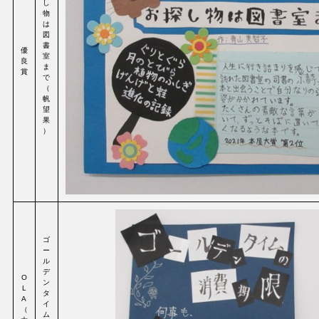
し
物
は
図
書
優
室
良
ま
賞
で
（
帆
望
果
）
ゴ
ー
ル
デ
O
ン
L
タ
A
イ
（
ム