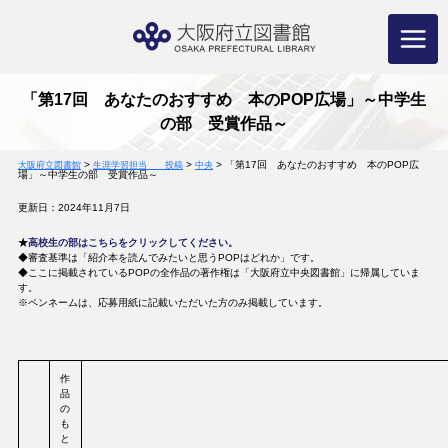
コ
ン
テ
ン
ツ
へ
ス
キ
ッ
プ
「第17回 あなたのおすすめ 本のPOP広場」～中学生
の部 受賞作品～
>
>
>
「第17回 あなたのおすすめ 本のPOP広
大阪府立図書館
生涯学習担当 投稿
中央
場」～中学生の部 受賞作品～
更新日：2024年11月7日
★
高校生の部はこちらをクリックしてください。
◆審査基準は「紹介本を読んでみたいと思うPOPはどれか」です。
◆ここに掲載されているPOPの全作品の著作権は「大阪府立中央図書館」に帰属していま
す。
※ペンネームは、応募用紙に記載いただいた方のみ掲載しています。
作
品
の
も
と