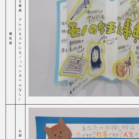
え
事
典
:
ア
レ
に
優
も
良
コ
賞
レ
に
も
！
（
ペ
ン
ネ
ー
ム
な
し
）
お
探