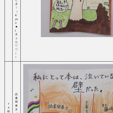
し
ぎ
！
（
K
yo
n
☻
(
き
ょ
ん
♡
♡
）
）
読
書
間
Ｙ
奏
Ａ
文
特