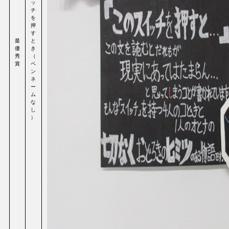
ッ
チ
を
押
す
最
と
優
き
秀
（
賞
ペ
ン
ネ
ー
ム
な
し
）