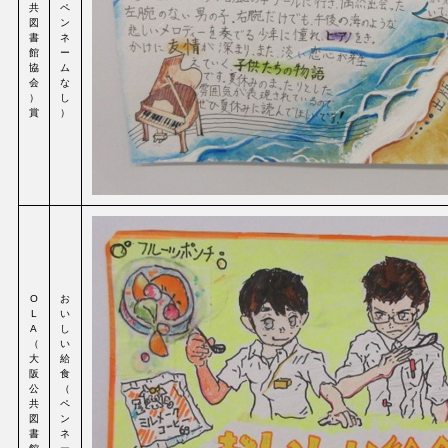
共
ペ
図
ン
書
ネ
館
ー
協
ム
会
な
）
し
賞
）
O
お
L
い
A
し
（
い
大
給
阪
食
公
（
共
ペ
図
ン
書
ネ