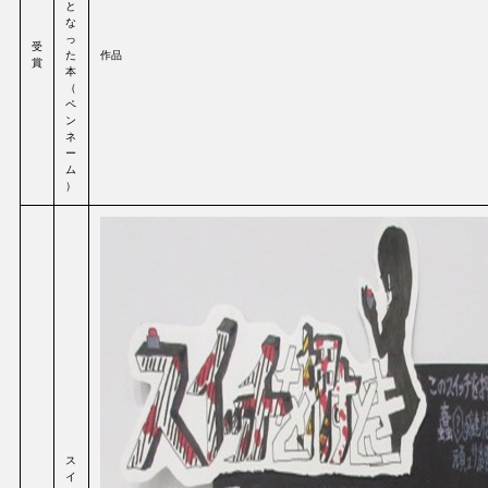
と
な
っ
受
た
作品
賞
本
（
ペ
ン
ネ
ー
ム
）
ス
イ