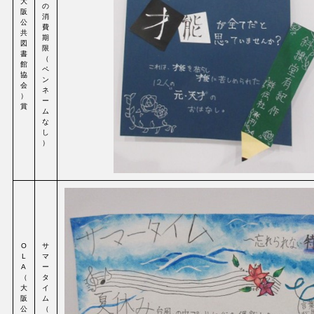
大
の
阪
消
公
費
共
期
図
限
書
（
館
ペ
協
ン
会
ネ
）
ー
賞
ム
な
し
）
O
サ
L
マ
A
ー
（
タ
大
イ
阪
ム
公
（