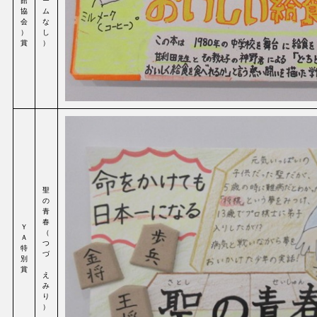
館
ー
協
ム
会
な
）
し
賞
）
聖
の
青
春
Ｙ
（
Ａ
つ
特
づ
別
賞
え
み
り
）