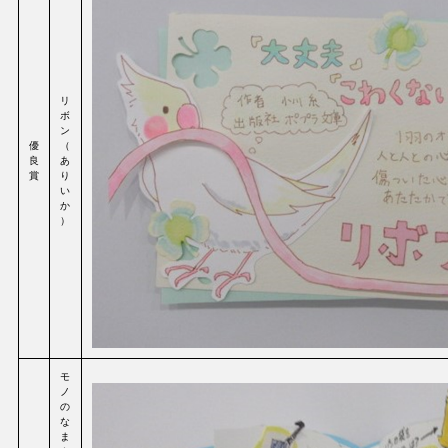
リ
ボ
ン
優
（
良
あ
賞
り
い
か
）
モ
ノ
の
な
ま