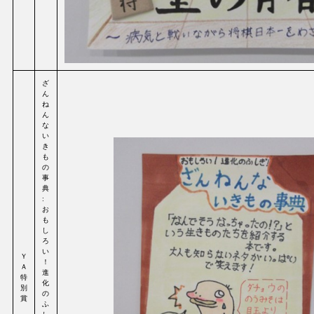
ざ
ん
ね
ん
な
い
き
も
の
事
典
:
お
も
し
ろ
い
Ｙ
！
Ａ
進
特
化
別
の
賞
ふ