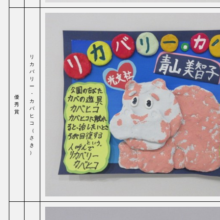
リ
カ
バ
リ
ー
・
優
カ
秀
バ
賞
ヒ
コ
（
さ
き
）