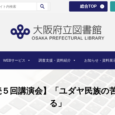
総合TOP
WEBサービス
調査支援・資料紹介
お知らせ・資料展
続５回講演会】「ユダヤ民族の
る」