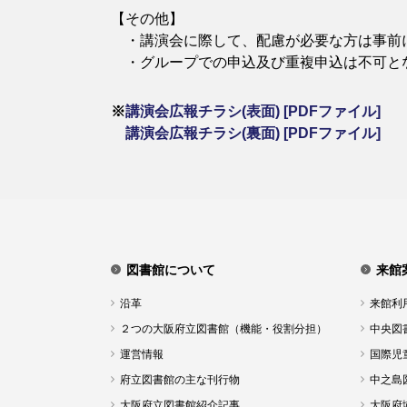
【その他】
​ ・講演会に際して、配慮が必要な方は事前
​ ・グループでの申込及び重複申込は不可と
※
講演会広報チラシ(表面) [PDFファイル]
講演会広報チラシ(裏面) [PDFファイル]
図書館について
来館
沿革
来館利
２つの大阪府立図書館（機能・役割分担）
中央図
運営情報
国際児
府立図書館の主な刊行物
中之島
大阪府立図書館紹介記事
大阪府