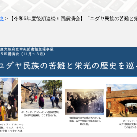
央
>
【令和6年度後期連続５回講演会】「ユダヤ民族の苦難と