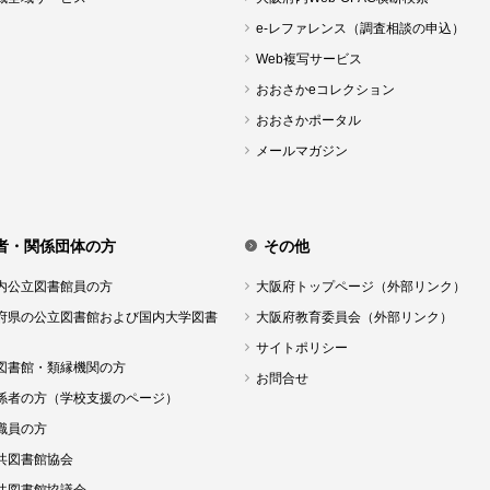
e-レファレンス（調査相談の申込）
Web複写サービス
おおさかeコレクション
おおさかポータル
メールマガジン
者・関係団体の方
その他
内公立図書館員の方
大阪府トップページ（外部リンク）
府県の公立図書館および国内大学図書
大阪府教育委員会（外部リンク）
サイトポリシー
図書館・類縁機関の方
お問合せ
係者の方（学校支援のページ）
職員の方
共図書館協会