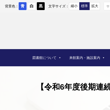
コ
ン
背景色：
文字サイズ：
テ
ン
ツ
へ
ス
キ
ッ
プ
図書館について
来館案内・施設案内
【令和6年度後期連