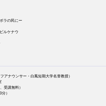
ボラの民にー
ビルケナウ
ー
ーフアナウンサー・白鳳短期大学名誉教授）
室
選、受講無料）
30分）