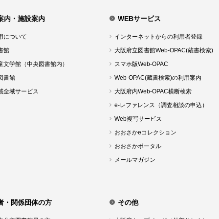
案内・施設案内
WEBサービス
用について
インターネットからの利用者登録
書館
大阪府立図書館Web-OPAC(蔵書検索)
童文学館（中央図書館内）
スマホ版Web-OPAC
図書館
Web-OPAC(蔵書検索)の利用案内
域全域サービス
大阪府内Web-OPAC横断検索
e-レファレンス（調査相談の申込）
Web複写サービス
おおさかeコレクション
おおさかポータル
メールマガジン
者・関係団体の方
その他