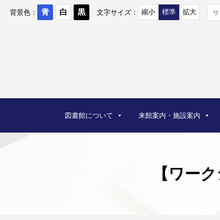
コ
ン
背景色：
文字サイズ：
テ
ン
ツ
へ
ス
キ
ッ
プ
図書館について
来館案内・施設案内
【ワーク