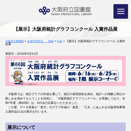
コ
ン
テ
ン
ツ
へ
ス
キ
ッ
プ
【展示】大阪府統計グラフコンクール 入賞作品展
>
>
>
【展示】大阪府統計グラフコンクール 入賞作
大阪府立図書館
生涯学習担当 投稿
中央
品展
更新日：2026年5月21日
大阪府では、統計グラフの作成を通じて、統計の表現技術を高め、統計への理解と関心や
親しみを深めてもらうことを目的に、「大阪府統計グラフコンクール」を実施しており、令
和7年度（第66回）は、625点の応募をいただきました。
この度、データ収集の「努力」やグラフ作成の「創意」「工夫」にあふれる大阪府知事賞
入賞作品21点の展示を行います。
展示について