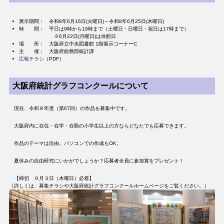
展示期間： 令和8年6月16日(火曜日)～令和8年6月25日(木曜日)
時 間： 平日は9時から19時まで（土曜日・日曜日・祝日は17時まで）
※6月22日(月曜日)は休館日
場 所： 大阪府立中央図書館 1階展示コーナーC
主 催： 大阪府総務部統計課
広報チラシ
（PDF）
大阪府統計グラフコンクールについて
現在、令和８年度（第67回）の作品を募集中です。
大阪府内に在住・在学・在勤の小学生以上の方ならどなたでも応募できます。
作品のテーマは自由。パソコンでの作成もOK。
夏休みの自由研究にいかがでしょうか？応募者全員に参加賞をプレゼント！
【締切 ９月３日（木曜日）必着】
（詳しくは、募集チラシや大阪府統計グラフコンクールホームページをご覧ください。）