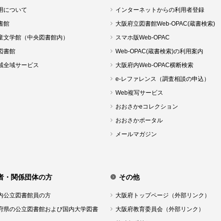
用について
インターネットからの利用者登録
書館
大阪府立図書館Web-OPAC(蔵書検索)
童文学館（中央図書館内）
スマホ版Web-OPAC
図書館
Web-OPAC(蔵書検索)の利用案内
域全域サービス
大阪府内Web-OPAC横断検索
e-レファレンス（調査相談の申込）
Web複写サービス
おおさかeコレクション
おおさかポータル
メールマガジン
者・関係団体の方
その他
内公立図書館員の方
大阪府トップページ（外部リンク）
府県の公立図書館および国内大学図書
大阪府教育委員会（外部リンク）