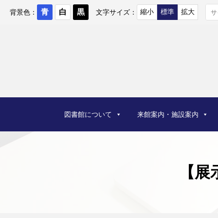
コ
ン
背景色：
文字サイズ：
テ
ン
ツ
へ
ス
キ
ッ
プ
図書館について
来館案内・施設案内
【展