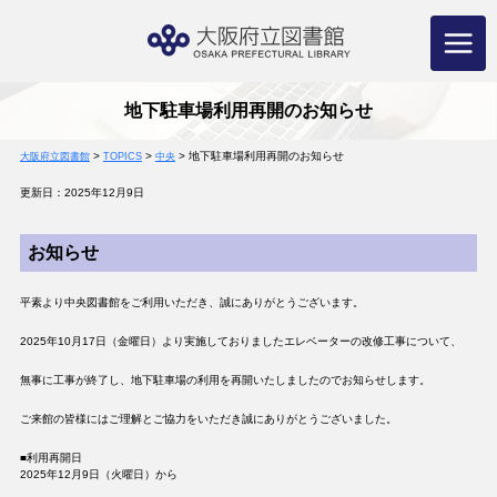
コ
ン
テ
ン
ツ
へ
ス
キ
ッ
プ
地下駐車場利用再開のお知らせ
>
>
>
地下駐車場利用再開のお知らせ
大阪府立図書館
TOPICS
中央
更新日：2025年12月9日
お知らせ
平素より中央図書館をご利用いただき、誠にありがとうございます。
2025年10月17日（金曜日）より実施しておりましたエレベーターの改修工事について、
無事に工事が終了し、地下駐車場の利用を再開いたしましたのでお知らせします。
ご来館の皆様にはご理解とご協力をいただき誠にありがとうございました。
■利用再開日
2025年12月9日（火曜日）から