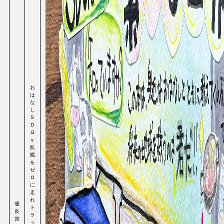
お
は
な
し
S
D
G
s
飢
餓
を
ゼ
ロ
に
走
れ
優
ト
良
ラ
賞
ッ