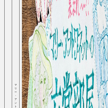
マ
リ
ー
・
ア
ン
ト