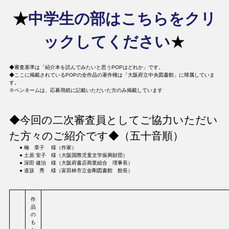
★
中学生の部はこちらをクリ
ックしてください
★
◆審査基準は「紹介本を読んでみたいと思うPOPはどれか」です。
◆ここに掲載されているPOPの全作品の著作権は「大阪府立中央図書館」に帰属していま
す。
※ペンネームは、応募用紙に記載いただいた方のみ掲載しています
◆今回の二次審査員としてご協力いただい
た方々のご紹介です◆（五十音順）
● 楠 章子 様（作家）
● 土居 安子 様（大阪国際児童文学振興財団）
● 深田 健治 様（大阪府書店商業組合 理事長）
● 道簱 秀 様（富田林市立金剛図書館 館長）
作
品
の
も