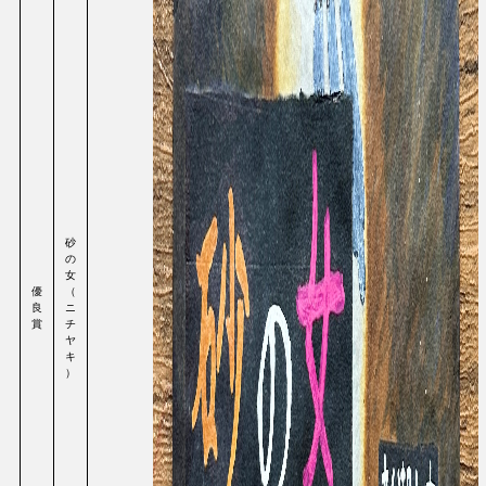
砂
の
女
優
（
良
ニ
賞
チ
ヤ
キ
）