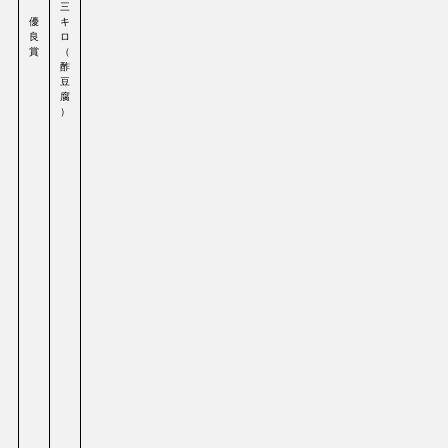
三
優
キ
良
ロ
賞
（
酢
豆
腐
）