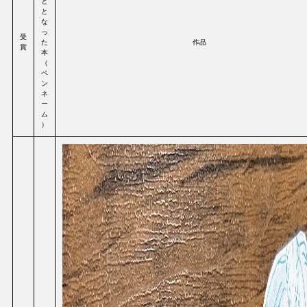
と
と
な
っ
受
た
作品
賞
本
（
ペ
ン
ネ
ー
ム
）