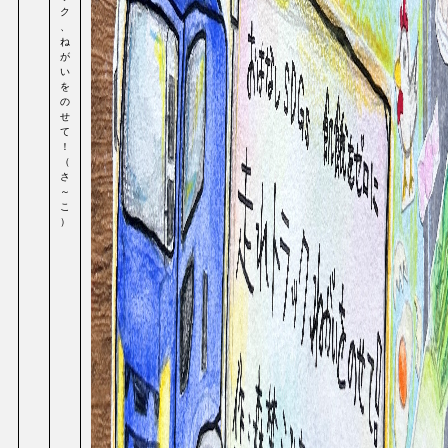
ク
、
ね
が
い
を
の
せ
て
！
（
さ
～
こ
）