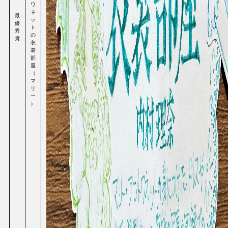
ワ
ネ
最
ッ
優
ト
秀
の
賞
衣
裳
部
屋
（
マ
リ
ー
）