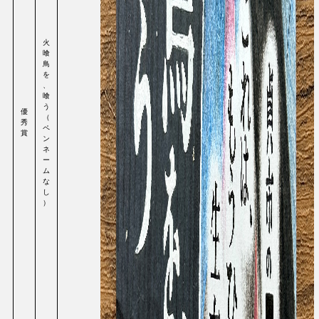
火
喰
鳥
を
、
喰
う
優
（
秀
ペ
賞
ン
ネ
ー
ム
な
し
）