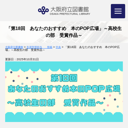
コ
ン
テ
ン
ツ
へ
ス
キ
ッ
プ
「第18回 あなたのおすすめ 本のPOP広場」～高校生
の部 受賞作品～
>
>
>
「第18回 あなたのおすすめ 本のPOP広
大阪府立図書館
生涯学習担当 投稿
中央
場」～高校生の部 受賞作品～
更新日：2025年10月31日