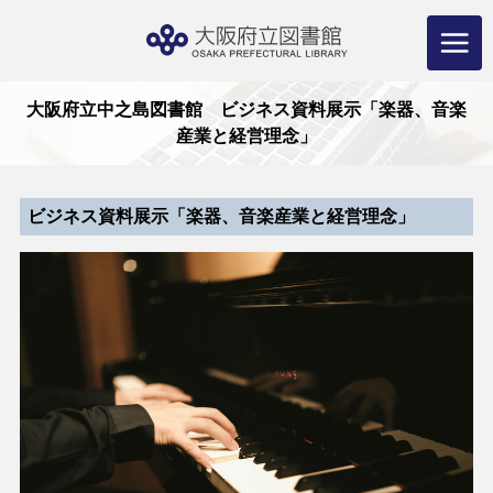
コ
ン
テ
ン
ツ
へ
ス
キ
ッ
プ
大阪府立中之島図書館 ビジネス資料展示「楽器、音楽
産業と経営理念」
ビジネス資料展示「楽器、音楽産業と経営理念」