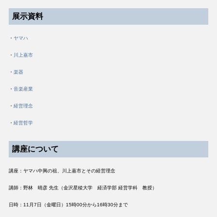
展示資料
・
ヤマハ
・
川上嘉市
・
楽器
・
音楽産業
・
経営理念
・
経営哲学
講座について
講座：ヤマハ中興の祖、川上嘉市とその経営理念
講師：野林 晴彦
先生（金沢星稜大学 経済学部 経営学科 教授）
日時：11月7日（金曜日）15時00分から16時30分まで