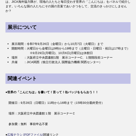
は、JICA海外協力隊が、現地の人たちと毎日交わす世界の「こんにちは」をパネルで紹介し
ます。いろんな国の人たちにその国の言葉であいさつをして、交流のきっかけにしません
か？
展示について
展示期間：令和7年9月26日（金曜日）から10月7日（火曜日）まで
開館時間：火曜日から金曜日は9時から19時まで（土曜日・日曜日・祝日は17時まで）
​ ※9月29日(月曜日)、10月6日(月曜日)は休館日
場所 ：大阪府立中央図書館1階 展示コーナーC、１階階段前コーナー
共催 ：JICA関西（独立行政法人 国際協力機構 関西センター）
関連イベント
●
世界の「こんにちは」を書いて！言って！缶バッジをもらおう！！
開催日：9月28日（日曜日）11時から16時まで（15時30分最終受付）
場所：大阪府立中央図書館１階 展示コーナーＣ
参加費：無料 事前申込不要
​●
広報チラシ [PDFファイル]
関連リンク