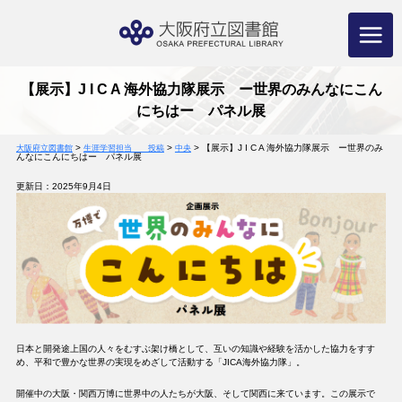
コ
ン
テ
ン
ツ
へ
ス
キ
ッ
プ
【展示】J I C A 海外協力隊展示 ー世界のみんなにこん
にちはー パネル展
>
>
>
【展示】J I C A 海外協力隊展示 ー世界のみ
大阪府立図書館
生涯学習担当 投稿
中央
んなにこんにちはー パネル展
更新日：2025年9月4日
日本と開発途上国の人々をむすぶ架け橋として、互いの知識や経験を活かした協力をすす
め、平和で豊かな世界の実現をめざして活動する「JICA海外協力隊」。
開催中の大阪・関西万博に世界中の人たちが大阪、そして関西に来ています。この展示で