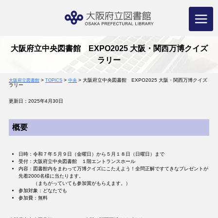
コ
ン
テ
ン
ツ
へ
ス
キ
ッ
プ
大阪府立中央図書館 EXPO2025 大阪・関西万博クイズ
ラリー
>
>
>
大阪府立中央図書館 EXPO2025 大阪・関西万博クイズ
大阪府立図書館
TOPICS
中央
ラリー
更新日：2025年4月30日
概要
日時：令和７年５月９日（金曜日）から５月１８日（日曜日）まで
受付：大阪府立中央図書館 １階エントランスホール
内容：図書館内をまわって万博クイズにこたえよう！全問正解ですてきなプレゼントが
先着2000名様に当たります。
（まちがっていても参加賞がもらえます。）
参加対象：どなたでも
参加費：無料