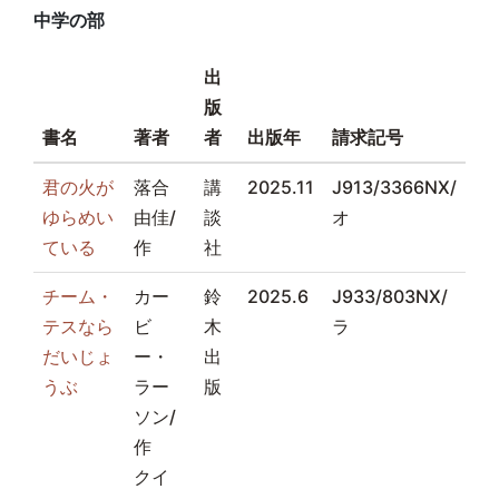
中学の部
出
版
書名
著者
者
出版年
請求記号
君の火が
落合
講
2025.11
J913/3366NX/
ゆらめい
由佳/
談
オ
ている
作
社
チーム・
カー
鈴
2025.6
J933/803NX/
テスなら
ビ
木
ラ
だいじょ
ー・
出
うぶ
ラー
版
ソン/
作
クイ