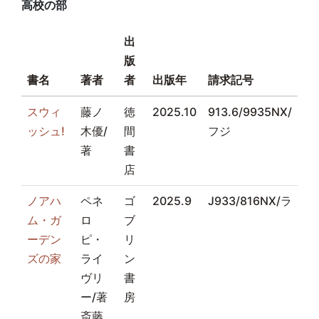
高校の部
出
版
書名
著者
者
出版年
請求記号
スウィ
藤ノ
徳
2025.10
913.6/9935NX/
ッシュ!
木優/
間
フジ
著
書
店
ノアハ
ペネ
ゴ
2025.9
J933/816NX/ラ
ム・ガ
ロ
ブ
ーデン
ピ・
リ
ズの家
ライ
ン
ヴリ
書
ー/著
房
斎藤