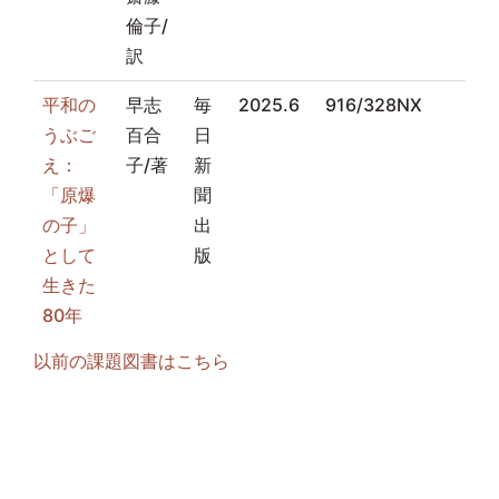
倫子/
訳
平和の
早志
毎
2025.6
916/328NX
うぶご
百合
日
え：
子/著
新
「原爆
聞
の子」
出
として
版
生きた
80年
以前の課題図書はこちら