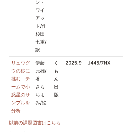
ン・
ワイ
アッ
ト/作
杉田
七重/
訳
リュウグ
伊藤
く
2025.9
J445/7NX
ウの砂に
元雄/
も
挑む：チ
著
ん
ームで小
さら
出
惑星のサ
ちよ
版
ンプルを
み/絵
分析
以前の課題図書はこちら