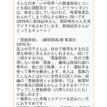
そんな日本、いや世界一の最速探偵とコン
ビを組む隠館厄介（かくしだて やくすけ）
は、彼女に恋しているけれど、毎度毎度忘
れられてしまう切なさも味わい深いです。
2015年に新垣結衣さん、岡田将生さん主演
でドラマ化されています。新垣結衣さんが
とってもキュート！
『
貴族探偵
』（麻耶雄嵩/著 集英社
2010.5）
掟上今日子さんは、自分で推理をする分立
派な探偵と言えるかもしれません。続いて
ご紹介するのは、『貴族探偵』。自分で推
理しない自称「貴族」、趣味は探偵の謎の
青年が、彼に従う執事、メイド、運転手を
使って事件を解決します。本人は、貴族の
たしなみとばかりに女性を口説くのみ。続
編の『
貴族探偵ｖｓ女探偵
』では、推理対
決や過去の因縁もからんでますますパワー
アップした貴族探偵（の周りのひとたち）
が楽しめます。
一風変わった本格ミステリーを読みたい方
におすすめです！