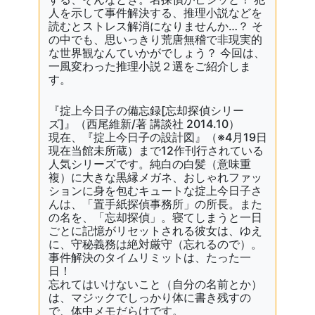
人を示して事件解決する、推理小説などを
読むとストレス解消になりませんか…？ そ
の中でも、思いっきり荒唐無稽で非現実的
な世界観なんていかがでしょう？ 今回は、
一風変わった推理小説２選をご紹介しま
す。
『
掟上今日子の備忘録
[忘却探偵シリー
ズ]』（西尾維新/著 講談社 2014.10）
現在、『掟上今日子の設計図』（※4月19日
現在当館未所蔵）まで12作刊行されている
人気シリーズです。純白の白髪（意味重
複）に大きな黒縁メガネ、おしゃれファッ
ションに身を包むキュートな掟上今日子さ
んは、「置手紙探偵事務所」の所長。また
の名を、「忘却探偵」。寝てしまうと一日
ごとに記憶がリセットされる彼女は、ゆえ
に、守秘義務は絶対厳守（忘れるので）。
事件解決のタイムリミットは、たった一
日！
忘れてはいけないこと（自分の名前とか）
は、マジックでしっかり体に書き残すの
で、体中メモだらけです。