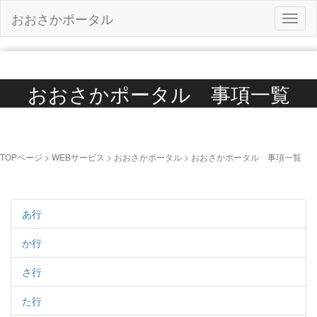
ページの先頭です。
メニューをとばして検索入力窓にジャンプ
おおさかポータル
ナビ
おおさかポータル 事項一覧
TOPページ
>
WEBサービス
>
おおさかポータル
>
おおさかポータル 事項一覧
事項名の50音選択
あ行
か行
さ行
た行