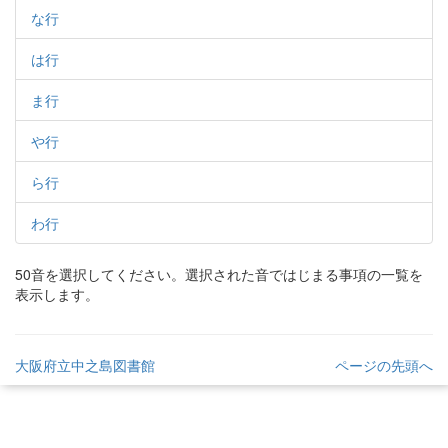
な行
は行
ま行
や行
ら行
わ行
事項一覧
50音を選択してください。選択された音ではじまる事項の一覧を
表示します。
大阪府立中之島図書館
ページの先頭へ