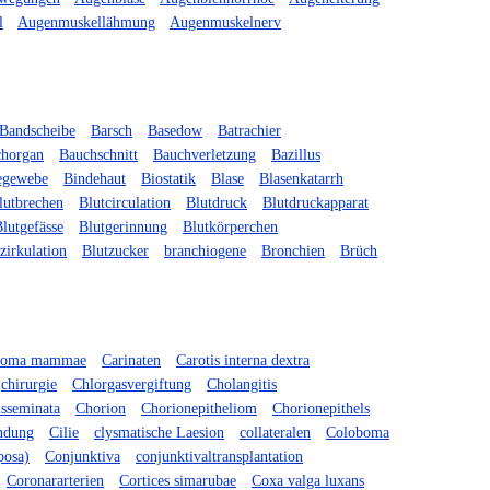
l
Augenmuskellähmung
Augenmuskelnerv
Bandscheibe
Barsch
Basedow
Batrachier
horgan
Bauchschnitt
Bauchverletzung
Bazillus
egewebe
Bindehaut
Biostatik
Blase
Blasenkatarrh
lutbrechen
Blutcirculation
Blutdruck
Blutdruckapparat
lutgefässe
Blutgerinnung
Blutkörperchen
zirkulation
Blutzucker
branchiogene
Bronchien
Brüch
noma mammae
Carinaten
Carotis interna dextra
chirurgie
Chlorgasvergiftung
Cholangitis
isseminata
Chorion
Chorionepitheliom
Chorionepithels
ündung
Cilie
clysmatische Laesion
collateralen
Coloboma
posa)
Conjunktiva
conjunktivaltransplantation
Coronararterien
Cortices simarubae
Coxa valga luxans