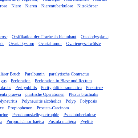
rose
Niere
Nieren
Nierentuberkulose
Nitrokörper
rose
Ossifikation der Trachealschleimhaut
Ostedodysplasia
ide
Ovarialkystom
Ovarialtumor
Ovariengeschwülste
culärer Bruch
Paralbumin
paralytische Contractur
igus
Perforation
Perforation in Blase und Rectum
mkrebs
Perityphlitis
Perityphlitis traumatica
Persistenz
enta praevia
plastische Operationen
Plexus brachialis
lyneuritis
Polyneuritis alcoholica
Polyp
Polyposis
xe
Propiophenon
Prostata-Carcinom
cine
Pseudomuskelhypertrophie
Pseudotuberkulose
ca
Purpurahämorrhagica
Pustula maligna
Pyelitis