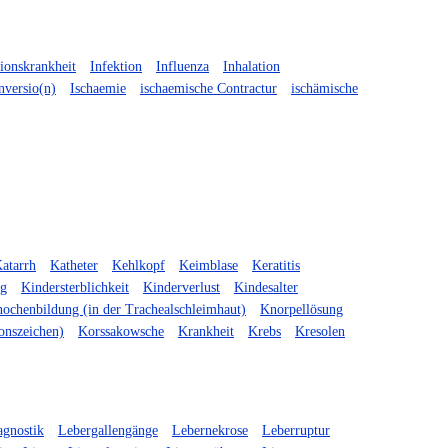
tionskrankheit
Infektion
Influenza
Inhalation
nversio(n)
Ischaemie
ischaemische Contractur
ischämische
atarrh
Katheter
Kehlkopf
Keimblase
Keratitis
ng
Kindersterblichkeit
Kinderverlust
Kindesalter
ochenbildung (in der Trachealschleimhaut)
Knorpellösung
onszeichen)
Korssakowsche
Krankheit
Krebs
Kresolen
agnostik
Lebergallengänge
Lebernekrose
Leberruptur