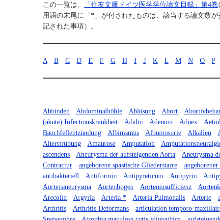
この一覧は、
「住友文庫ドイツ医学学位論文目録」第4巻
用語の末尾に「*」が付されたものは、該当する論文数が多
記された事項）。
A
B
C
D
E
F
G
H
I
J
K
L
M
N
O
P
Abbinden
Abdominalhöhle
Ablösung
Abort
Abortivbeha
(akute) Infectionskrankheit
Adalin
Adenom
Adnex
Aetio
Bauchfellentzündung
Albinismus
Albumosurie
Alkalien
Alterstrübung
Amaurose
Amputation
Amputationsneuralgi
ascendens
Aneurysma der aufsteigenden Aorta
Aneurysma de
Contractur
angeborene spastische Gliederstarre
angeborener 
antibakteriell
Antiformin
Antipyreticum
Antipyrin
Antip
Aortenaneurysma
Aortenbogen
Aorteninsufficienz
Aortenk
Arecolin
Argyria
Arteria *
Arteria Pulmonalis
Arterie
Arthritis
Arthritis Deformans
articulation temporo-maxillair
Speiseröhre
Atrophia maculosa cutis idiopathica
aufsteigend