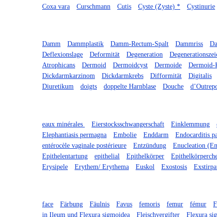
Coxa vara
Curschmann
Cutis
Cyste (Zyste) *
Cystinurie
Damm
Dammplastik
Damm-Rectum-Spalt
Dammriss
Da
Deflexionslage
Deformität
Degeneration
Degenerationszei
Atrophicans
Dermoid
Dermoidcyst
Dermoide
Dermoid-
Dickdarmkarzinom
Dickdarmkrebs
Difformität
Digitalis
Diuretikum
doigts
doppelte Harnblase
Douche
d’Outrep
eaux minérales
Eierstocksschwangerschaft
Einklemmung
Elephantiasis permagna
Embolie
Enddarm
Endocarditis pa
entérocèle vaginale postérieure
Entzündung
Enucleation (En
Epithelentartung
epithelial
Epithelkörper
Epithelkörperch
Erysipele
Erythem/ Erythema
Euskol
Exostosis
Exstirpa
face
Färbung
Fäulnis
Favus
femoris
femur
fémur
F
in Ileum und Flexura sigmoidea
Fleischvergifter
Flexura si