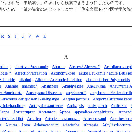
に付された「事項索引」の項目から検索できるようにしたものです。
いため、一部の論文のみヒットします（「住友文庫ドイツ医学学位論文目録」
R
S
T
U
V
W
Z
A
ndlung
abortive Pneumonie
Abortus
Abscess/ Abszess *
Acardiacus acep
logie *
Affection/affektion
Aktinomykose
akute Leukämie / acute Leukae
Alkaloide
alkohol
Alkohol-Acetondesinfektion
alkoholischer Polyneuritis
e
Anämie
anämisch
Anamnese
Anaphylaxie
Aneurysma
Aneurysma A
r Bauchaorta
Aneurysma Dissecans
angeboren *
angeborene Fehler der li
Verschluss der grossen Gallengänge
Angina pectoris
Angioma arteriale rac
yrinbehandlung
Antipyrinexantheme
Antisepsis
antiseptisch
Antitoxin
lappe
Aortenruptur
Aortenton
Apnoe
appendices congénitaux
Appendi
arterielles Blut
Arterien
Arterienanastomosen
Arterienwand
Arteriosclero
e
Ascites
Atem
Athemcentrum
ätherische
athrepsie
Äthylhydrocuprei
e (Aorta)
Augapfel
Auge
Augen
Augenache
Augenaffection
Augenbe