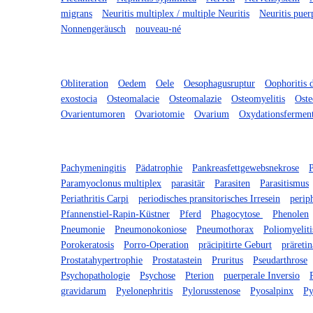
migrans
Neuritis multiplex / multiple Neuritis
Neuritis puer
Nonnengeräusch
nouveau-né
Obliteration
Oedem
Oele
Oesophagusruptur
Oophoritis 
exostocia
Osteomalacie
Osteomalazie
Osteomyelitis
Oste
Ovarientumoren
Ovariotomie
Ovarium
Oxydationsfermen
Pachymeningitis
Pädatrophie
Pankreasfettgewebsnekrose
Paramyoclonus multiplex
parasitär
Parasiten
Parasitismus
Periathritis Carpi
periodisches pransitorisches Irresein
perip
Pfannenstiel-Rapin-Küstner
Pferd
Phagocytose
Phenolen
Pneumonie
Pneumonokoniose
Pneumothorax
Poliomyeliti
Porokeratosis
Porro-Operation
präcipitirte Geburt
präretin
Prostatahypertrophie
Prostatastein
Pruritus
Pseudarthrose
Psychopathologie
Psychose
Pterion
puerperale Inversio
gravidarum
Pyelonephritis
Pylorusstenose
Pyosalpinx
Py