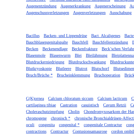
Augenentzündung
Augenerkrankung
Augenerscheinung
Au
Augenschussverletzungen
Augenverletzungen
Ausschabung
Bacillus
Backen- und Lippendrüse
Bact. Alcaligenes
Bact
Bauchblasengenitalspalte
Bauchfell
Bauchfellentzündung
B
Becken
Beckenendlage
Beckenfrakture
Beck’schen Verfah
Blasenmole
Blasenwurm
Blei
Bleilähmung
Bleiplattenna
Blutdruckerniedrigung
Blutdruckschwankung
Blutdruckunt
Blutkryoskopie
Blutleere
Blutrot
Blutschorf
Blutsedimen
Bruch/Brüche *
Brucheinklemmung
Bruchoperation
Brüc
C(K)ornea
Calcium chloratum siccum
Calcium lacticum
C
cartilaginea tibiae
Castration
casuistisch
Cavum Retzii
Ce
Choleraschutzimpfung
Cholin
Chondromyxosarkom der Har
chromogene
chronisch *
chronische Bronchialdrüsen-Affect
oculi
congenita
congenital *
congenitale Contractur
cong
contractions
Contractur
Contusionsamaurose
cordon ombil