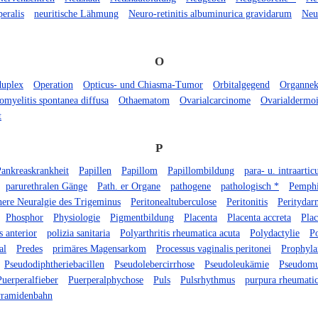
peralis
neuritische Lähmung
Neuro-retinitis albuminurica gravidarum
Neu
O
duplex
Operation
Opticus- und Chiasma-Tumor
Orbitalgegend
Organnek
omyelitis spontanea diffusa
Othaematom
Ovarialcarcinome
Ovarialdermo
t
P
Pankreaskrankheit
Papillen
Papillom
Papillombildung
para- u. intraarti
parurethralen Gänge
Path. er Organe
pathogene
pathologisch *
Pemph
here Neuralgie des Trigeminus
Peritonealtuberculose
Peritonitis
Peritydar
Phosphor
Physiologie
Pigmentbildung
Placenta
Placenta accreta
Plac
s anterior
polizia sanitaria
Polyarthritis rheumatica acuta
Polydactylie
Po
al
Predes
primäres Magensarkom
Processus vaginalis peritonei
Prophyla
Pseudodiphtheriebacillen
Pseudolebercirrhose
Pseudoleukämie
Pseudomu
Puerperalfieber
Puerperalphychose
Puls
Pulsrhythmus
purpura rheumati
ramidenbahn