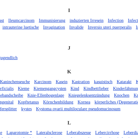
I
ast
Ileumcarcinom
Immunisierung
induzierten Irresein
Infection
Infec
intrauterine luetische
Invagination
Invalide
Inversio uteri puerperalis
I
J
jugendlich
K
Kaninchenseuche
Karcinom
Kasein
Kastration
kasuistisch
Katarakt
K
rficialis
Kieme
Kiemengangcysten
Kind
Kindbettfieber
Kinderlähmu
ebandscheibe
Knie-Ellenbogenlage
Kniegelenksentzündung
Knochen
Kn
ngenital
Kopftetanus
Körnchenbildung
Kornea
körperliches (Degenerati
ersplitter
kystes
Kystoma ovarii multiloculare pseudomucinosum
L
e
Laparotomie *
Lateralsclerose
Leberabszesse
Lebercirrhose
Leberdi