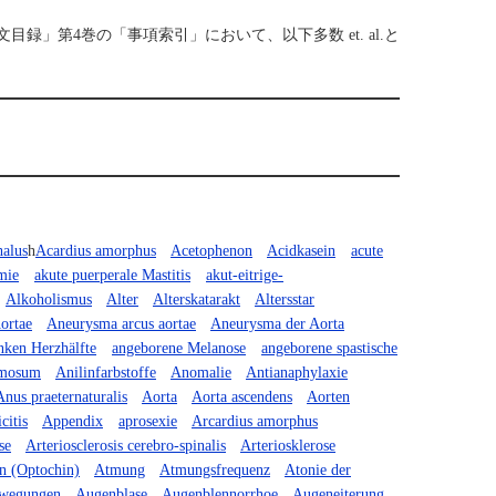
第4巻の「事項索引」において、以下多数 et. al.と
halus
h
Acardius amorphus
Acetophenon
Acidkasein
acute
mie
akute puerperale Mastitis
akut-eitrige-
Alkoholismus
Alter
Alterskatarakt
Altersstar
ortae
Aneurysma arcus aortae
Aneurysma der Aorta
nken Herzhälfte
angeborene Melanose
angeborene spastische
emosum
Anilinfarbstoffe
Anomalie
Antianaphylaxie
Anus praeternaturalis
Aorta
Aorta ascendens
Aorten
citis
Appendix
aprosexie
Arcardius amorphus
se
Arteriosclerosis cerebro-spinalis
Arteriosklerose
n (Optochin)
Atmung
Atmungsfrequenz
Atonie der
wegungen
Augenblase
Augenblennorrhoe
Augeneiterung