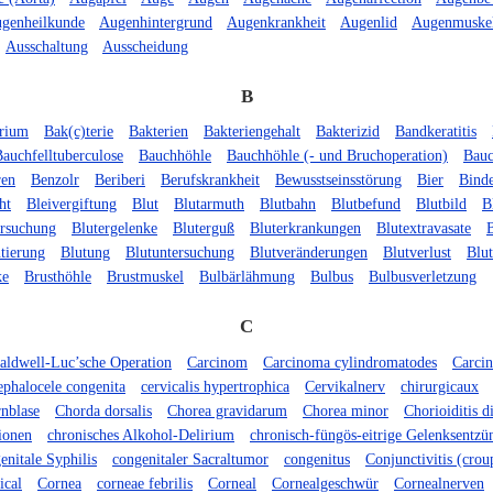
genheilkunde
Augenhintergrund
Augenkrankheit
Augenlid
Augenmuske
Ausschaltung
Ausscheidung
B
erium
Bak(c)terie
Bakterien
Bakteriengehalt
Bakterizid
Bandkeratitis
auchfelltuberculose
Bauchhöhle
Bauchhöhle (- und Bruchoperation)
Bauc
ren
Benzolr
Beriberi
Berufskrankheit
Bewusstseinsstörung
Bier
Bind
ht
Bleivergiftung
Blut
Blutarmuth
Blutbahn
Blutbefund
Blutbild
B
ersuchung
Blutergelenke
Bluterguß
Bluterkrankungen
Blutextravasate
B
tierung
Blutung
Blutuntersuchung
Blutveränderungen
Blutverlust
Blut
ke
Brusthöhle
Brustmuskel
Bulbärlähmung
Bulbus
Bulbusverletzung
C
aldwell-Luc’sche Operation
Carcinom
Carcinoma cylindromatodes
Carci
phalocele congenita
cervicalis hypertrophica
Cervikalnerv
chirurgicaux
nblase
Chorda dorsalis
Chorea gravidarum
Chorea minor
Chorioiditis d
ionen
chronisches Alkohol-Delirium
chronisch-füngös-eitrige Gelenksentz
enitale Syphilis
congenitaler Sacraltumor
congenitus
Conjunctivitis (crou
ical
Cornea
corneae febrilis
Corneal
Cornealgeschwür
Cornealnerven