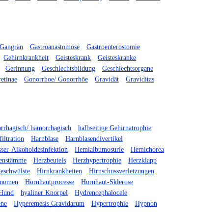
Gangrän
Gastroanastomose
Gastroenterostomie
Gehirnkrankheit
Geisteskrank
Geisteskranke
Gerinnung
Geschlechtsbildung
Geschlechtsorgane
etinae
Gonorrhoe/ Gonorrhöe
Gravidät
Graviditas
rrhagisch/ hämorrhagisch
halbseitige Gehirnatrophie
iltration
Harnblase
Harnblasendivertikel
ser-Alkoholdesinfektion
Hemialbumosurie
Hemichorea
ienstämme
Herzbeutels
Herzhypertrophie
Herzklapp
eschwülste
Hirnkrankheiten
Hirnschussverletzungen
änomen
Hornhautprocesse
Hornhaut-Sklerose
Hund
hyaliner Knorpel
Hydrencephalocele
ène
Hyperemesis Gravidarum
Hypertrophie
Hypnon