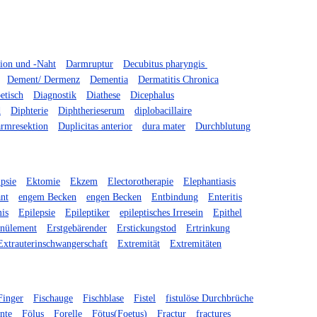
ion und -Naht
Darmruptur
Decubitus pharyngis
Dement/ Dermenz
Dementia
Dermatitis Chronica
etisch
Diagnostik
Diathese
Dicephalus
d
Diphterie
Diphtherieserum
diplobacillaire
rmresektion
Duplicitas anterior
dura mater
Durchblutung
psie
Ektomie
Ekzem
Electorotherapie
Elephantiasis
nt
engem Becken
engen Becken
Entbindung
Enteritis
is
Epilepsie
Epileptiker
epileptisches Irresein
Epithel
anülement
Erstgebärender
Erstickungstod
Ertrinkung
Extrauterinschwangerschaft
Extremität
Extremitäten
Finger
Fischauge
Fischblase
Fistel
fistulöse Durchbrüche
ente
Fölus
Forelle
Fötus(Foetus)
Fractur
fractures