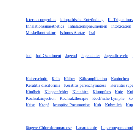
Icterus congenitus
idiopathische Entzündung
II. Trigeminus
Inhalationsanaesthetica
Inhalationspneumonien
intoxication
Muskelkontraktur
Isthmus Aortae
Izal
Jod
Jod-Ozoniment
Jugend
Jugendalter
Jugendirresein
Kaiserschnitt
Kalb
Kälber
Kälteapplikation
Kaninchen
Keratitis disciformis
Keratitis parenchymatosa
Keratitis supe
Kindheit
Klappenfehler
Kleinhirn
Klumpfuss
Knie
Kni
Kochsalzinjection
Kochsalztherapie
Koch’sche Lymphe
ko
Krise
Kropf
kruppöse Pneumonise
Kuh
Kuhmilch
Kupf
längere Chloroformnarcose
Laparatomie
Laparomyomotomi