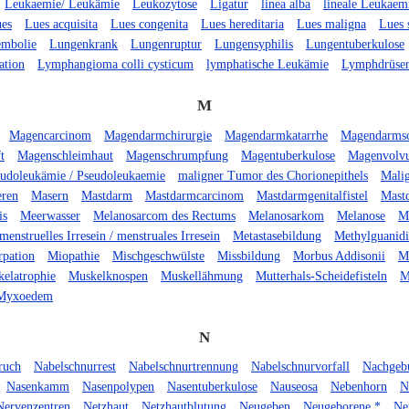
Leukaemie/ Leukämie
Leukozytose
Ligatur
linea alba
lineale Leukaem
es
Lues acquisita
Lues congenita
Lues hereditaria
Lues maligna
Lues 
mbolie
Lungenkrank
Lungenruptur
Lungensyphilis
Lungentuberkulose
ation
Lymphangioma colli cysticum
lymphatische Leukämie
Lymphdrüse
M
Magencarcinom
Magendarmchirurgie
Magendarmkatarrhe
Magendarms
t
Magenschleimhaut
Magenschrumpfung
Magentuberkulose
Magenvolvu
udoleukämie / Pseudoleukaemie
maligner Tumor des Chorionepithels
Malig
eren
Masern
Mastdarm
Mastdarmcarcinom
Mastdarmgenitalfistel
Mast
is
Meerwasser
Melanosarcom des Rectums
Melanosarkom
Melanose
M
menstruelles Irresein / menstruales Irresein
Metastasebildung
Methylguanid
rpation
Miopathie
Mischgeschwülste
Missbildung
Morbus Addisonii
M
elatrophie
Muskelknospen
Muskellähmung
Mutterhals-Scheidefisteln
M
Myxoedem
N
ruch
Nabelschnurrest
Nabelschnurtrennung
Nabelschnurvorfall
Nachgeb
Nasenkamm
Nasenpolypen
Nasentuberkulose
Nauseosa
Nebenhorn
N
Nervenzentren
Netzhaut
Netzhautblutung
Neugeben
Neugeborene *
Ne