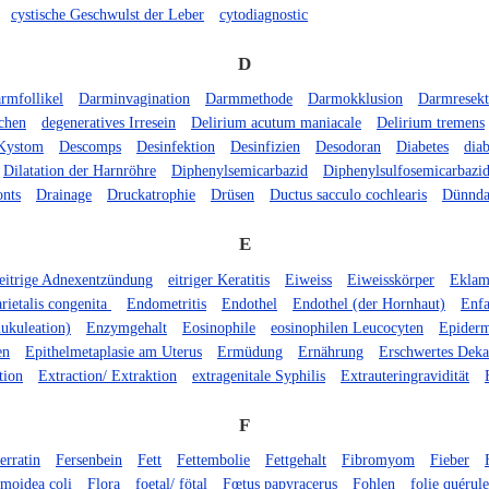
cystische Geschwulst der Leber
cytodiagnostic
D
rmfollikel
Darminvagination
Darmmethode
Darmokklusion
Darmresekt
chen
degeneratives Irresein
Delirium acutum maniacale
Delirium tremens
Kystom
Descomps
Desinfektion
Desinfizien
Desodoran
Diabetes
diab
Dilatation der Harnröhre
Diphenylsemicarbazid
Diphenylsulfosemicarbazi
onts
Drainage
Druckatrophie
Drüsen
Ductus sacculo cochlearis
Dünnda
E
eitrige Adnexentzündung
eitriger Keratitis
Eiweiss
Eiweisskörper
Eklam
rietalis congenita
Endometritis
Endothel
Endothel (der Hornhaut)
Enfa
ukuleation)
Enzymgehalt
Eosinophile
eosinophilen Leucocyten
Epiderm
en
Epithelmetaplasie am Uterus
Ermüdung
Ernährung
Erschwertes Dek
tion
Extraction/ Extraktion
extragenitale Syphilis
Extrauteringravidität
F
erratin
Fersenbein
Fett
Fettembolie
Fettgehalt
Fibromyom
Fieber
gmoidea coli
Flora
foetal/ fötal
Fœtus papyracerus
Fohlen
folie quérul