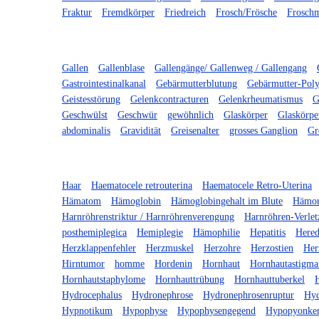
Fraktur
Fremdkörper
Friedreich
Frosch/Frösche
Frosch
Gallen
Gallenblase
Gallengänge/ Gallenweg / Gallengang
Gastrointestinalkanal
Gebärmutterblutung
Gebärmutter-Pol
Geistesstörung
Gelenkcontracturen
Gelenkrheumatismus
G
Geschwülst
Geschwür
gewöhnlich
Glaskörper
Glaskörpe
abdominalis
Gravidität
Greisenalter
grosses Ganglion
Gr
Haar
Haematocele retrouterina
Haematocele Retro-Uterina
Hämatom
Hämoglobin
Hämoglobingehalt im Blute
Hämor
Harnröhrenstriktur / Harnröhrenverengung
Harnröhren-Verle
posthemiplegica
Hemiplegie
Hämophilie
Hepatitis
Hered
Herzklappenfehler
Herzmuskel
Herzohre
Herzostien
Her
Hirntumor
homme
Hordenin
Hornhaut
Hornhautastigma
Hornhautstaphylome
Hornhauttrübung
Hornhauttuberkel
Hydrocephalus
Hydronephrose
Hydronephrosenruptur
Hyd
Hypnotikum
Hypophyse
Hypophysengegend
Hypopyonkera