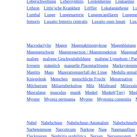
Leberschwellung
Lebersyphilis
Leistenhernie
Leukaemie
Lithion
Little’sche Krankheit
Löffler
Lokalanästhesie
Lu
Lumbal
Lunge
Lungenarterie
Lungencapillaren
Lungene
femoris
Luxatio femoris centralis
Luxatio ossis lunati
Lux
Macrodactylie
Magen
Magenaktinomykose
Magenblutung
Magengeschwür
Magenresection / Magenresektion
Magensaf
malign
maligne Geschwulstbildung
maligne Lymphom / Pse
Irresein
männlich
manuelle Placentarlösung
Markzystenni
Mastitis
Maus
Mazerationszerfall der Linse
Medulla spinal
Kniegelenk
Menschen
menschliche Frucht
Menstruation
Milchserum
Miliartuberkulose
Milz
Milzbrand
Milzexsti
Musculatur
musculus
musik
Muskel
Muskel(Tier)
Musk
Myome
Myopia permagna
Myopie
Myotonia congenita
Nabel
Nabelschnur
Nabelschnur-Anomalien
Nabelschnurb
Narbenstenose
Narcoticum
Narkose
Nase
Nasenausfluss
Flecknieren
Nephritis syphilitica
Nerven
Nervensystem