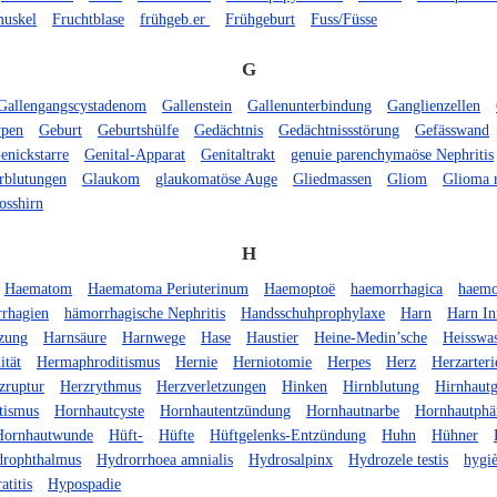
muskel
Fruchtblase
frühgeb.er
Frühgeburt
Fuss/Füsse
G
Gallengangscystadenom
Gallenstein
Gallenunterbindung
Ganglienzellen
ypen
Geburt
Geburtshülfe
Gedächtnis
Gedächtnissstörung
Gefässwand
enickstarre
Genital-Apparat
Genitaltrakt
genuie parenchymaöse Nephritis
rblutungen
Glaukom
glaukomatöse Auge
Gliedmassen
Gliom
Glioma r
osshirn
H
Haematom
Haematoma Periuterinum
Haemoptoë
haemorrhagica
haemo
rhagien
hämorrhagische Nephritis
Handsschuhprophylaxe
Harn
Harn Inf
tzung
Harnsäure
Harnwege
Hase
Haustier
Heine-Medin’sche
Heisswas
ität
Hermaphroditismus
Hernie
Herniotomie
Herpes
Herz
Herzarter
zruptur
Herzrythmus
Herzverletzungen
Hinken
Hirnblutung
Hirnhautg
tismus
Hornhautcyste
Hornhautentzündung
Hornhautnarbe
Hornhautph
Hornhautwunde
Hüft-
Hüfte
Hüftgelenks-Entzündung
Huhn
Hühner
rophthalmus
Hydrorrhoea amnialis
Hydrosalpinx
Hydrozele testis
hygi
titis
Hypospadie