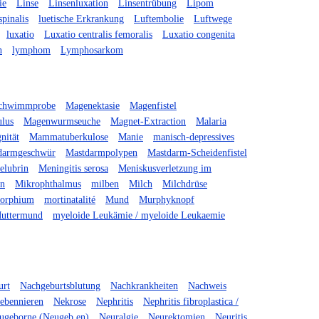
ie
Linse
Linsenluxation
Linsentrübung
Lipom
spinalis
luetische Erkrankung
Luftembolie
Luftwege
luxatio
Luxatio centralis femoralis
Luxatio congenita
n
lymphom
Lymphosarkom
chwimmprobe
Magenektasie
Magenfistel
lus
Magenwurmseuche
Magnet-Extraction
Malaria
nität
Mammatuberkulose
Manie
manisch-depressives
darmgeschwür
Mastdarmpolypen
Mastdarm-Scheidenfistel
elubrin
Meningitis serosa
Meniskusverletzung im
in
Mikrophthalmus
milben
Milch
Milchdrüse
orphium
mortinatalité
Mund
Murphyknopf
uttermund
myeloide Leukämie / myeloide Leukaemie
urt
Nachgeburtsblutung
Nachkrankheiten
Nachweis
ebennieren
Nekrose
Nephritis
Nephritis fibroplastica /
ugeborne (Neugeb.en)
Neuralgie
Neurektomien
Neuritis