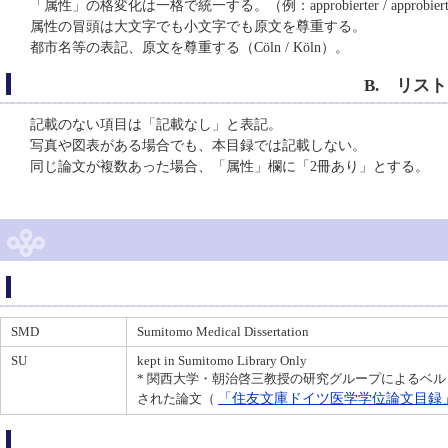
「属性」の格変化は一格で統一する。（例：approbierter / approbier
属性の冒頭は大文字でも小文字でも原文を尊重する。
都市名等の表記、原文を尊重する（Cöln / Köln）。
B. リス
記載のない項目は「記載なし」と表記。
写真や図表がある場合でも、本目録では記載しない。
同じ論文が複数あった場合、「属性」欄に「2冊あり」とする。
SMD
Sumitomo Medical Dissertation
SU
kept in Sumitomo Library Only
* 関西大学・朝治啓三教授の研究グループによるベ
「住友文庫ドイツ医学学位論文目録
された論文（