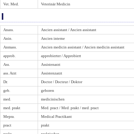
Vet. Med.
Veterinär Medicin
Anass.
Ancien assistant / Ancien assistant
Anin.
Ancien interne
Anmass.
Ancien medicin assistant / Ancien medicin assistant
approb.
approbierter / Approbiert
Ass.
Assistenarzt
ass. Arzt
Assistenzarzt
Dr.
Doctor / Docteur / Doktor
geb.
geboren
med.
medicinischen
med. prakt
Med. pract / Med. prakt / med. pract
Mepra.
Medical Practikant
pract
prakt