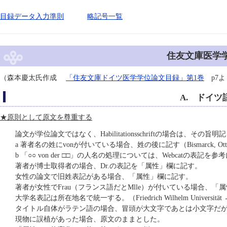
目録データ入力準則
略記号一覧
住友文庫医学
（森本慶太氏作成
「住友文庫ドイツ医学学位論文目録」第1巻
p7よ
A. ドイ
★原則として原文を尊重する
論文が学位論文ではなく、Habilitationsschriftの場合は、その旨明
a 著者名の姓にvonが付いている場合、姓の後に記す（Bismarck, 
b 「○○ von der □□」の人名の処理については、Webcatの表記を参考に「
著者が博士取得者の場合、Dr.の表記を「属性」欄に記す。
女性の論文で旧姓表記がある場合、「属性」欄に記す。
著者が女性でFrau（フランス語だとMlle）が付いている場合、「
大学名表記は所在地名で統一する。（Friedrich Wilhelm Universität →
タイトル自体がラテン語の場合、冒頭が大文字であとは小文字だ
現物に誤植があった場合、原文のままとした。