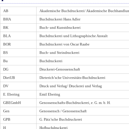
AB
Akademische Buchdruckerei/ Akademische Buchhandlu
BHA
Buchdruckerei Hans Adler
BK
Buch- und Kunstdruckerei
BLA
Buchdruckerei und Lithographische Anstalt
BOR
Buchdruckerei von Oscar Raabe
BS
Buch- und Steindruckerei
Bu
Buchdruckerei
DG
Druckerei-Genossenschaft
DietUB
Dieterich’sche Universitäts-Buchdruckerei
DV
Druck und Verlag/ Druckerei und Verlag
E. Ebering
Emil Ebering
GBEGmbH
Genossenschafts-Buchdruckerei, e. G. m. b. H.
Gen
Genossensch / Genossenschaft
GPB
G. Pätz’sche Buchdruckerei
H
Hofbuchdruckerei