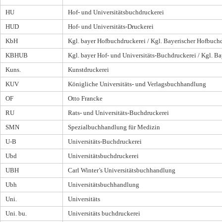
HU
Hof- und Universitätsbuchdruckerei
HUD
Hof- und Universitäts-Druckerei
KbH
Kgl. bayer Hofbuchdruckerei / Kgl. Bayerischer Hofbuch
KBHUB
Kgl. bayer Hof- und Universitäts-Buchdruckerei / Kgl. B
Kuns.
Kunstdruckerei
KUV
Königliche Universitäts- und Verlagsbuchhandlung
OF
Otto Francke
RU
Rats- und Universitäts-Buchdruckerei
SMN
Spezialbuchhandlung für Medizin
U-B
Universitäts-Buchdruckerei
Ubd
Universitätsbuchdruckerei
UBH
Carl Winter’s Universitätsbuchhandlung
Ubh
Universitätsbuchhandlung
Uni.
Universitäts
Uni. bu.
Universitäts buchdruckerei