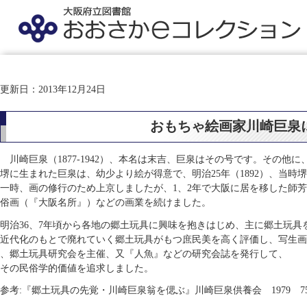
更新日：2013年12月24日
おもちゃ絵画家川崎巨泉
川崎巨泉（1877-1942）、本名は末吉、巨泉はその号です。その他
堺に生まれた巨泉は、幼少より絵が得意で、明治25年（1892）、当
一時、画の修行のため上京しましたが、1、2年で大阪に居を移した師
俗画（『大阪名所』）などの画業を続けました。
明治36、7年頃から各地の郷土玩具に興味を抱きはじめ、主に郷土玩具
近代化のもとで廃れていく郷土玩具がもつ庶民美を高く評価し、写生画
、郷土玩具研究会を主催、又『人魚』などの研究会誌を発行して、
その民俗学的価値を追求しました。
参考:『郷土玩具の先覚・川崎巨泉翁を偲ぶ』川崎巨泉供養会 1979 759.